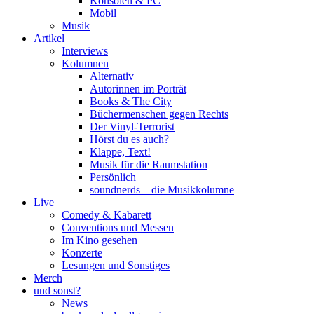
Konsolen & PC
Mobil
Musik
Artikel
Interviews
Kolumnen
Alternativ
Autorinnen im Porträt
Books & The City
Büchermenschen gegen Rechts
Der Vinyl-Terrorist
Hörst du es auch?
Klappe, Text!
Musik für die Raumstation
Persönlich
soundnerds – die Musikkolumne
Live
Comedy & Kabarett
Conventions und Messen
Im Kino gesehen
Konzerte
Lesungen und Sonstiges
Merch
und sonst?
News