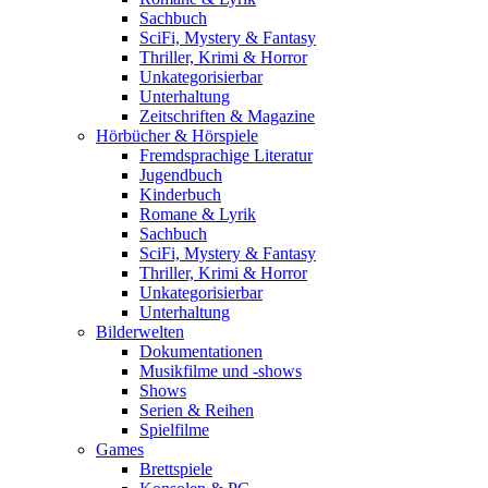
Sachbuch
SciFi, Mystery & Fantasy
Thriller, Krimi & Horror
Unkategorisierbar
Unterhaltung
Zeitschriften & Magazine
Hörbücher & Hörspiele
Fremdsprachige Literatur
Jugendbuch
Kinderbuch
Romane & Lyrik
Sachbuch
SciFi, Mystery & Fantasy
Thriller, Krimi & Horror
Unkategorisierbar
Unterhaltung
Bilderwelten
Dokumentationen
Musikfilme und -shows
Shows
Serien & Reihen
Spielfilme
Games
Brettspiele