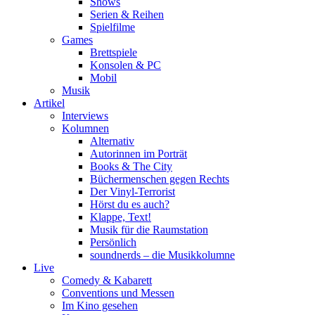
Shows
Serien & Reihen
Spielfilme
Games
Brettspiele
Konsolen & PC
Mobil
Musik
Artikel
Interviews
Kolumnen
Alternativ
Autorinnen im Porträt
Books & The City
Büchermenschen gegen Rechts
Der Vinyl-Terrorist
Hörst du es auch?
Klappe, Text!
Musik für die Raumstation
Persönlich
soundnerds – die Musikkolumne
Live
Comedy & Kabarett
Conventions und Messen
Im Kino gesehen