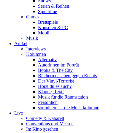
Shows
Serien & Reihen
Spielfilme
Games
Brettspiele
Konsolen & PC
Mobil
Musik
Artikel
Interviews
Kolumnen
Alternativ
Autorinnen im Porträt
Books & The City
Büchermenschen gegen Rechts
Der Vinyl-Terrorist
Hörst du es auch?
Klappe, Text!
Musik für die Raumstation
Persönlich
soundnerds – die Musikkolumne
Live
Comedy & Kabarett
Conventions und Messen
Im Kino gesehen