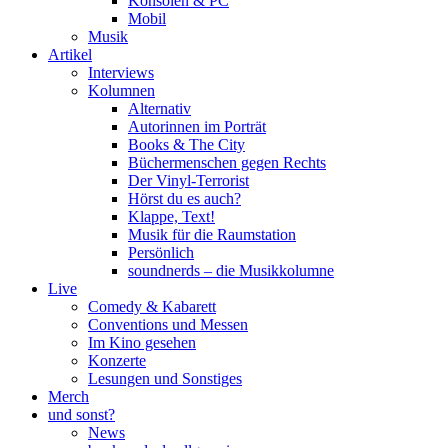
Konsolen & PC
Mobil
Musik
Artikel
Interviews
Kolumnen
Alternativ
Autorinnen im Porträt
Books & The City
Büchermenschen gegen Rechts
Der Vinyl-Terrorist
Hörst du es auch?
Klappe, Text!
Musik für die Raumstation
Persönlich
soundnerds – die Musikkolumne
Live
Comedy & Kabarett
Conventions und Messen
Im Kino gesehen
Konzerte
Lesungen und Sonstiges
Merch
und sonst?
News