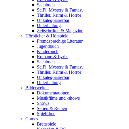
Sachbuch
SciFi, Mystery & Fantasy
Thriller, Krimi & Horror
Unkategorisierbar
Unterhaltung
Zeitschriften & Magazine
Hörbücher & Hörspiele
Fremdsprachige Literatur
Jugendbuch
Kinderbuch
Romane & Lyrik
Sachbuch
SciFi, Mystery & Fantasy
Thriller, Krimi & Horror
Unkategorisierbar
Unterhaltung
Bilderwelten
Dokumentationen
Musikfilme und -shows
Shows
Serien & Reihen
Spielfilme
Games
Brettspiele