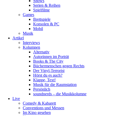
Shows
Serien & Reihen
Spielfilme
Games
Brettspiele
Konsolen & PC
Mobil
Musik
Artikel
Interviews
Kolumnen
Alternativ
Autorinnen im Porträt
Books & The City
Büchermenschen gegen Rechts
Der Vinyl-Terrorist
Hörst du es auch?
Klappe, Text!
Musik für die Raumstation
Persönlich
soundnerds – die Musikkolumne
Live
Comedy & Kabarett
Conventions und Messen
Im Kino gesehen