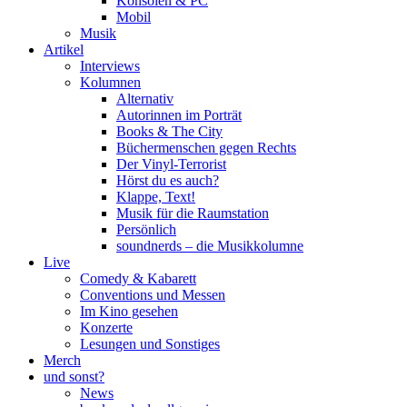
Konsolen & PC
Mobil
Musik
Artikel
Interviews
Kolumnen
Alternativ
Autorinnen im Porträt
Books & The City
Büchermenschen gegen Rechts
Der Vinyl-Terrorist
Hörst du es auch?
Klappe, Text!
Musik für die Raumstation
Persönlich
soundnerds – die Musikkolumne
Live
Comedy & Kabarett
Conventions und Messen
Im Kino gesehen
Konzerte
Lesungen und Sonstiges
Merch
und sonst?
News