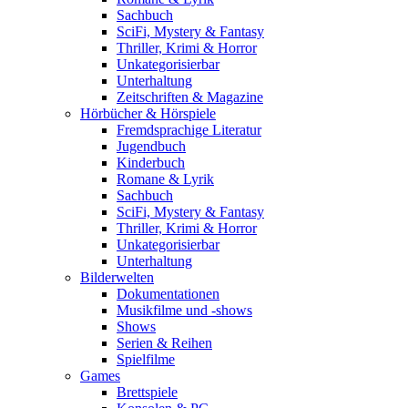
Sachbuch
SciFi, Mystery & Fantasy
Thriller, Krimi & Horror
Unkategorisierbar
Unterhaltung
Zeitschriften & Magazine
Hörbücher & Hörspiele
Fremdsprachige Literatur
Jugendbuch
Kinderbuch
Romane & Lyrik
Sachbuch
SciFi, Mystery & Fantasy
Thriller, Krimi & Horror
Unkategorisierbar
Unterhaltung
Bilderwelten
Dokumentationen
Musikfilme und -shows
Shows
Serien & Reihen
Spielfilme
Games
Brettspiele