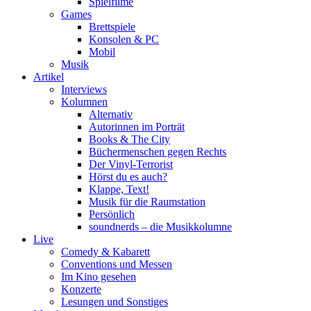
Spielfilme
Games
Brettspiele
Konsolen & PC
Mobil
Musik
Artikel
Interviews
Kolumnen
Alternativ
Autorinnen im Porträt
Books & The City
Büchermenschen gegen Rechts
Der Vinyl-Terrorist
Hörst du es auch?
Klappe, Text!
Musik für die Raumstation
Persönlich
soundnerds – die Musikkolumne
Live
Comedy & Kabarett
Conventions und Messen
Im Kino gesehen
Konzerte
Lesungen und Sonstiges