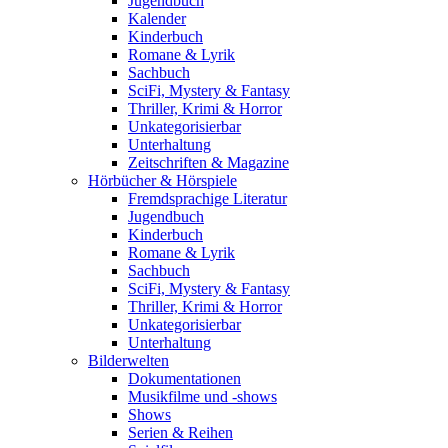
Jugendbuch
Kalender
Kinderbuch
Romane & Lyrik
Sachbuch
SciFi, Mystery & Fantasy
Thriller, Krimi & Horror
Unkategorisierbar
Unterhaltung
Zeitschriften & Magazine
Hörbücher & Hörspiele
Fremdsprachige Literatur
Jugendbuch
Kinderbuch
Romane & Lyrik
Sachbuch
SciFi, Mystery & Fantasy
Thriller, Krimi & Horror
Unkategorisierbar
Unterhaltung
Bilderwelten
Dokumentationen
Musikfilme und -shows
Shows
Serien & Reihen