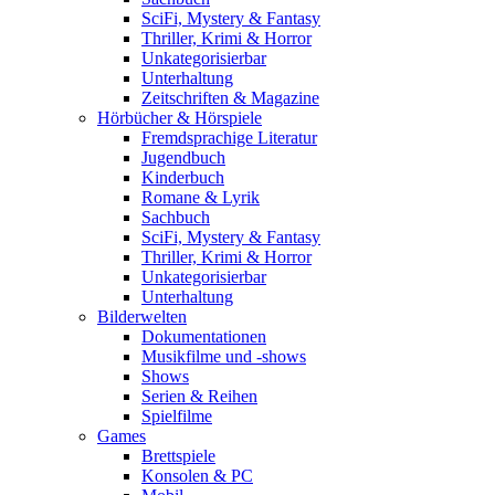
SciFi, Mystery & Fantasy
Thriller, Krimi & Horror
Unkategorisierbar
Unterhaltung
Zeitschriften & Magazine
Hörbücher & Hörspiele
Fremdsprachige Literatur
Jugendbuch
Kinderbuch
Romane & Lyrik
Sachbuch
SciFi, Mystery & Fantasy
Thriller, Krimi & Horror
Unkategorisierbar
Unterhaltung
Bilderwelten
Dokumentationen
Musikfilme und -shows
Shows
Serien & Reihen
Spielfilme
Games
Brettspiele
Konsolen & PC