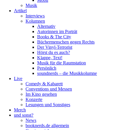
Mobil
Musik
Artikel
Interviews
Kolumnen
Alternativ
Autorinnen im Porträt
Books & The City
Büchermenschen gegen Rechts
Der Vinyl-Terrorist
Hörst du es auch?
Klappe, Text!
Musik für die Raumstation
Persönlich
soundnerds – die Musikkolumne
Live
Comedy & Kabarett
Conventions und Messen
Im Kino gesehen
Konzerte
Lesungen und Sonstiges
Merch
und sonst?
News
booknerds.de allgemein