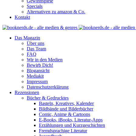
Gewinnspiele
Specials
Alternativen zu amazon & Co.
Kontakt
Das Magazin
Über uns
Das Team
FAQ
Wir in den Medien
Bewirb Dich!
Blogansicht
Mediakit
Impressum
Datenschutzerklärung
Rezensionen
Bücher & Gedrucktes
Basteln, Kreatives, Kalender
Bildbände und Bilderbücher
Comic, Anime & Cartoons
E-Books, iBooks, Literatur-Apps
Erzählungen und Kurzgeschichten
Fremdsprachige Literatur