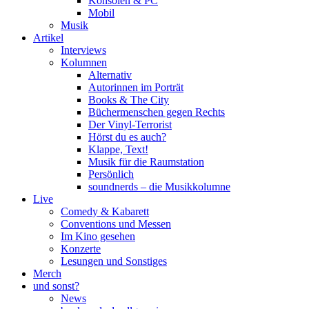
Konsolen & PC
Mobil
Musik
Artikel
Interviews
Kolumnen
Alternativ
Autorinnen im Porträt
Books & The City
Büchermenschen gegen Rechts
Der Vinyl-Terrorist
Hörst du es auch?
Klappe, Text!
Musik für die Raumstation
Persönlich
soundnerds – die Musikkolumne
Live
Comedy & Kabarett
Conventions und Messen
Im Kino gesehen
Konzerte
Lesungen und Sonstiges
Merch
und sonst?
News