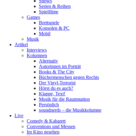
Shows
Serien & Reihen
Spielfilme
Games
Brettspiele
Konsolen & PC
Mobil
Musik
Artikel
Interviews
Kolumnen
Alternativ
Autorinnen im Porträt
Books & The City
Büchermenschen gegen Rechts
Der Vinyl-Terrorist
Hörst du es auch?
Klappe, Text!
Musik für die Raumstation
Persönlich
soundnerds – die Musikkolumne
Live
Comedy & Kabarett
Conventions und Messen
Im Kino gesehen