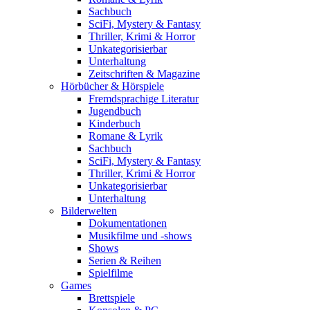
Sachbuch
SciFi, Mystery & Fantasy
Thriller, Krimi & Horror
Unkategorisierbar
Unterhaltung
Zeitschriften & Magazine
Hörbücher & Hörspiele
Fremdsprachige Literatur
Jugendbuch
Kinderbuch
Romane & Lyrik
Sachbuch
SciFi, Mystery & Fantasy
Thriller, Krimi & Horror
Unkategorisierbar
Unterhaltung
Bilderwelten
Dokumentationen
Musikfilme und -shows
Shows
Serien & Reihen
Spielfilme
Games
Brettspiele