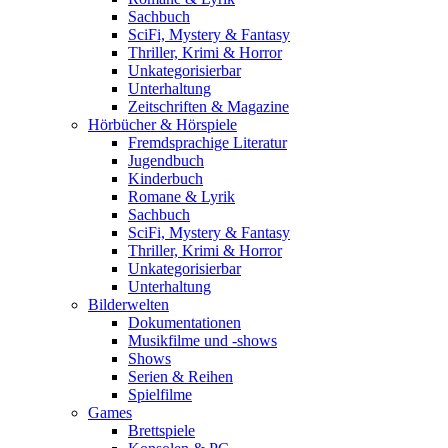
Sachbuch
SciFi, Mystery & Fantasy
Thriller, Krimi & Horror
Unkategorisierbar
Unterhaltung
Zeitschriften & Magazine
Hörbücher & Hörspiele
Fremdsprachige Literatur
Jugendbuch
Kinderbuch
Romane & Lyrik
Sachbuch
SciFi, Mystery & Fantasy
Thriller, Krimi & Horror
Unkategorisierbar
Unterhaltung
Bilderwelten
Dokumentationen
Musikfilme und -shows
Shows
Serien & Reihen
Spielfilme
Games
Brettspiele