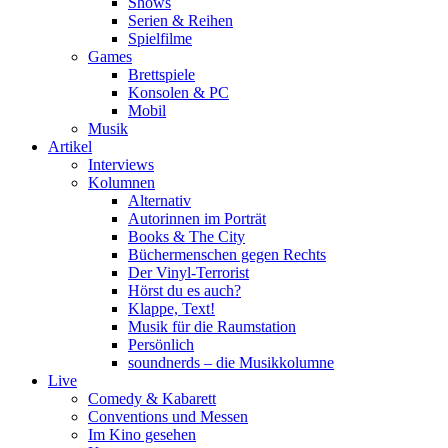
Shows
Serien & Reihen
Spielfilme
Games
Brettspiele
Konsolen & PC
Mobil
Musik
Artikel
Interviews
Kolumnen
Alternativ
Autorinnen im Porträt
Books & The City
Büchermenschen gegen Rechts
Der Vinyl-Terrorist
Hörst du es auch?
Klappe, Text!
Musik für die Raumstation
Persönlich
soundnerds – die Musikkolumne
Live
Comedy & Kabarett
Conventions und Messen
Im Kino gesehen