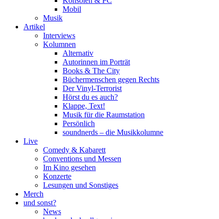
Konsolen & PC
Mobil
Musik
Artikel
Interviews
Kolumnen
Alternativ
Autorinnen im Porträt
Books & The City
Büchermenschen gegen Rechts
Der Vinyl-Terrorist
Hörst du es auch?
Klappe, Text!
Musik für die Raumstation
Persönlich
soundnerds – die Musikkolumne
Live
Comedy & Kabarett
Conventions und Messen
Im Kino gesehen
Konzerte
Lesungen und Sonstiges
Merch
und sonst?
News