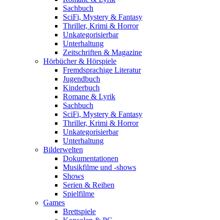
Sachbuch
SciFi, Mystery & Fantasy
Thriller, Krimi & Horror
Unkategorisierbar
Unterhaltung
Zeitschriften & Magazine
Hörbücher & Hörspiele
Fremdsprachige Literatur
Jugendbuch
Kinderbuch
Romane & Lyrik
Sachbuch
SciFi, Mystery & Fantasy
Thriller, Krimi & Horror
Unkategorisierbar
Unterhaltung
Bilderwelten
Dokumentationen
Musikfilme und -shows
Shows
Serien & Reihen
Spielfilme
Games
Brettspiele