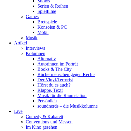
Shows
Serien & Reihen
Spielfilme
Games
Brettspiele
Konsolen & PC
Mobil
Musik
Artikel
Interviews
Kolumnen
Alternativ
Autorinnen im Porträt
Books & The City
Büchermenschen gegen Rechts
Der Vinyl-Terrorist
Hörst du es auch?
Klappe, Text!
Musik für die Raumstation
Persönlich
soundnerds – die Musikkolumne
Live
Comedy & Kabarett
Conventions und Messen
Im Kino gesehen