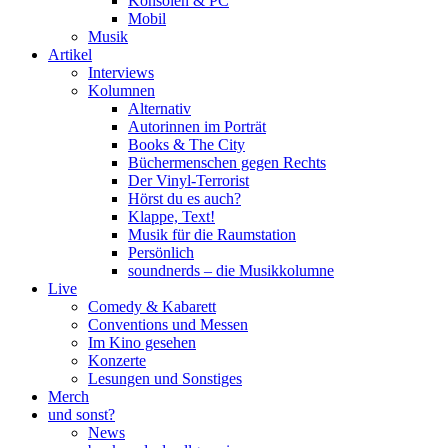
Konsolen & PC
Mobil
Musik
Artikel
Interviews
Kolumnen
Alternativ
Autorinnen im Porträt
Books & The City
Büchermenschen gegen Rechts
Der Vinyl-Terrorist
Hörst du es auch?
Klappe, Text!
Musik für die Raumstation
Persönlich
soundnerds – die Musikkolumne
Live
Comedy & Kabarett
Conventions und Messen
Im Kino gesehen
Konzerte
Lesungen und Sonstiges
Merch
und sonst?
News