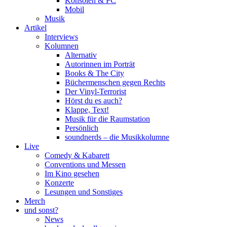
Konsolen & PC
Mobil
Musik
Artikel
Interviews
Kolumnen
Alternativ
Autorinnen im Porträt
Books & The City
Büchermenschen gegen Rechts
Der Vinyl-Terrorist
Hörst du es auch?
Klappe, Text!
Musik für die Raumstation
Persönlich
soundnerds – die Musikkolumne
Live
Comedy & Kabarett
Conventions und Messen
Im Kino gesehen
Konzerte
Lesungen und Sonstiges
Merch
und sonst?
News