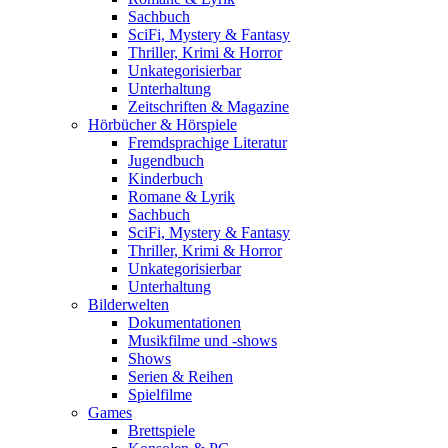
Sachbuch
SciFi, Mystery & Fantasy
Thriller, Krimi & Horror
Unkategorisierbar
Unterhaltung
Zeitschriften & Magazine
Hörbücher & Hörspiele
Fremdsprachige Literatur
Jugendbuch
Kinderbuch
Romane & Lyrik
Sachbuch
SciFi, Mystery & Fantasy
Thriller, Krimi & Horror
Unkategorisierbar
Unterhaltung
Bilderwelten
Dokumentationen
Musikfilme und -shows
Shows
Serien & Reihen
Spielfilme
Games
Brettspiele