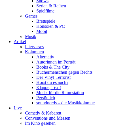
Shows
Serien & Reihen
Spielfilme
Games
Brettspiele
Konsolen & PC
Mobil
Musik
Artikel
Interviews
Kolumnen
Alternativ
Autorinnen im Porträt
Books & The City
Büchermenschen gegen Rechts
Der Vinyl-Terrorist
Hörst du es auch?
Klappe, Text!
Musik für die Raumstation
Persönlich
soundnerds – die Musikkolumne
Live
Comedy & Kabarett
Conventions und Messen
Im Kino gesehen