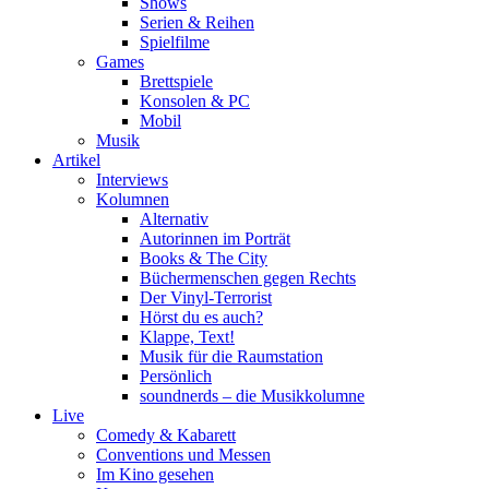
Shows
Serien & Reihen
Spielfilme
Games
Brettspiele
Konsolen & PC
Mobil
Musik
Artikel
Interviews
Kolumnen
Alternativ
Autorinnen im Porträt
Books & The City
Büchermenschen gegen Rechts
Der Vinyl-Terrorist
Hörst du es auch?
Klappe, Text!
Musik für die Raumstation
Persönlich
soundnerds – die Musikkolumne
Live
Comedy & Kabarett
Conventions und Messen
Im Kino gesehen