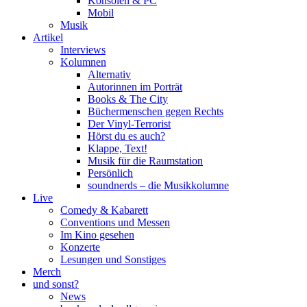
Konsolen & PC
Mobil
Musik
Artikel
Interviews
Kolumnen
Alternativ
Autorinnen im Porträt
Books & The City
Büchermenschen gegen Rechts
Der Vinyl-Terrorist
Hörst du es auch?
Klappe, Text!
Musik für die Raumstation
Persönlich
soundnerds – die Musikkolumne
Live
Comedy & Kabarett
Conventions und Messen
Im Kino gesehen
Konzerte
Lesungen und Sonstiges
Merch
und sonst?
News