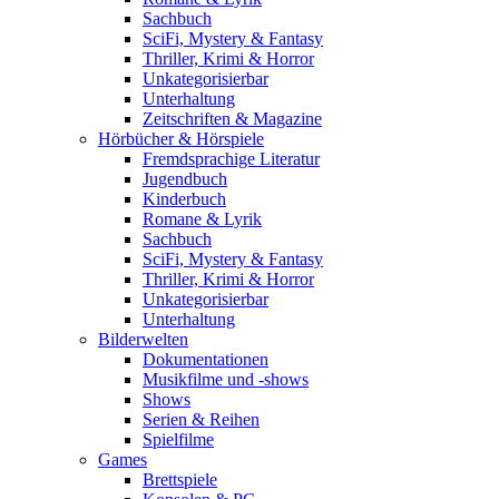
Sachbuch
SciFi, Mystery & Fantasy
Thriller, Krimi & Horror
Unkategorisierbar
Unterhaltung
Zeitschriften & Magazine
Hörbücher & Hörspiele
Fremdsprachige Literatur
Jugendbuch
Kinderbuch
Romane & Lyrik
Sachbuch
SciFi, Mystery & Fantasy
Thriller, Krimi & Horror
Unkategorisierbar
Unterhaltung
Bilderwelten
Dokumentationen
Musikfilme und -shows
Shows
Serien & Reihen
Spielfilme
Games
Brettspiele