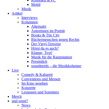
Konsolen & PC
Mobil
Musik
Artikel
Interviews
Kolumnen
Alternativ
Autorinnen im Porträt
Books & The City
Büchermenschen gegen Rechts
Der Vinyl-Terrorist
Hörst du es auch?
Klappe, Text!
Musik für die Raumstation
Persönlich
soundnerds – die Musikkolumne
Live
Comedy & Kabarett
Conventions und Messen
Im Kino gesehen
Konzerte
Lesungen und Sonstiges
Merch
und sonst?
News