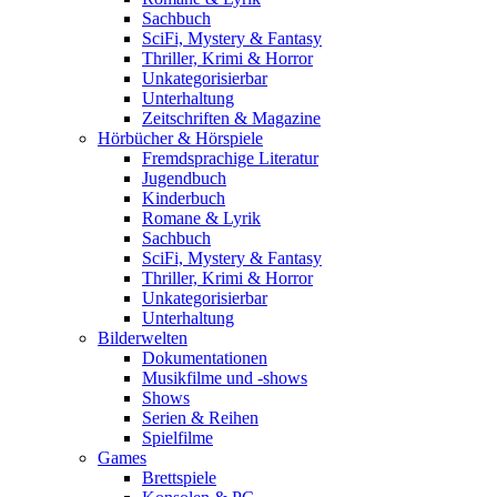
Sachbuch
SciFi, Mystery & Fantasy
Thriller, Krimi & Horror
Unkategorisierbar
Unterhaltung
Zeitschriften & Magazine
Hörbücher & Hörspiele
Fremdsprachige Literatur
Jugendbuch
Kinderbuch
Romane & Lyrik
Sachbuch
SciFi, Mystery & Fantasy
Thriller, Krimi & Horror
Unkategorisierbar
Unterhaltung
Bilderwelten
Dokumentationen
Musikfilme und -shows
Shows
Serien & Reihen
Spielfilme
Games
Brettspiele