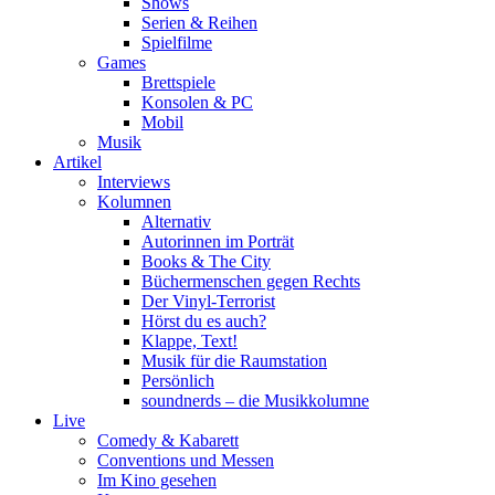
Shows
Serien & Reihen
Spielfilme
Games
Brettspiele
Konsolen & PC
Mobil
Musik
Artikel
Interviews
Kolumnen
Alternativ
Autorinnen im Porträt
Books & The City
Büchermenschen gegen Rechts
Der Vinyl-Terrorist
Hörst du es auch?
Klappe, Text!
Musik für die Raumstation
Persönlich
soundnerds – die Musikkolumne
Live
Comedy & Kabarett
Conventions und Messen
Im Kino gesehen