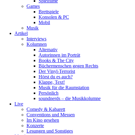
Spielfilme
Games
Brettspiele
Konsolen & PC
Mobil
Musik
Artikel
Interviews
Kolumnen
Alternativ
Autorinnen im Porträt
Books & The City
Büchermenschen gegen Rechts
Der Vinyl-Terrorist
Hörst du es auch?
Klappe, Text!
Musik für die Raumstation
Persönlich
soundnerds – die Musikkolumne
Live
Comedy & Kabarett
Conventions und Messen
Im Kino gesehen
Konzerte
Lesungen und Sonstiges