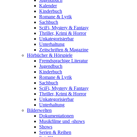
Jugendbuch
Kalender
Kinderbuch
Romane & Lyrik
Sachbuch
SciFi, Mystery & Fantasy
Thriller, Krimi & Horror
Unkategorisierbar
Unterhaltung
Zeitschriften & Magazine
Hörbücher & Hörspiele
Fremdsprachige Literatur
Jugendbuch
Kinderbuch
Romane & Lyrik
Sachbuch
SciFi, Mystery & Fantasy
Thriller, Krimi & Horror
Unkategorisierbar
Unterhaltung
Bilderwelten
Dokumentationen
Musikfilme und -shows
Shows
Serien & Reihen