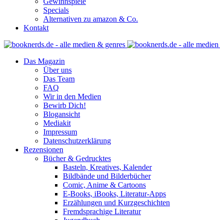
Gewinnspiele
Specials
Alternativen zu amazon & Co.
Kontakt
Das Magazin
Über uns
Das Team
FAQ
Wir in den Medien
Bewirb Dich!
Blogansicht
Mediakit
Impressum
Datenschutzerklärung
Rezensionen
Bücher & Gedrucktes
Basteln, Kreatives, Kalender
Bildbände und Bilderbücher
Comic, Anime & Cartoons
E-Books, iBooks, Literatur-Apps
Erzählungen und Kurzgeschichten
Fremdsprachige Literatur