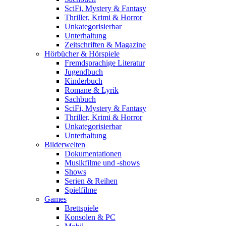
SciFi, Mystery & Fantasy
Thriller, Krimi & Horror
Unkategorisierbar
Unterhaltung
Zeitschriften & Magazine
Hörbücher & Hörspiele
Fremdsprachige Literatur
Jugendbuch
Kinderbuch
Romane & Lyrik
Sachbuch
SciFi, Mystery & Fantasy
Thriller, Krimi & Horror
Unkategorisierbar
Unterhaltung
Bilderwelten
Dokumentationen
Musikfilme und -shows
Shows
Serien & Reihen
Spielfilme
Games
Brettspiele
Konsolen & PC