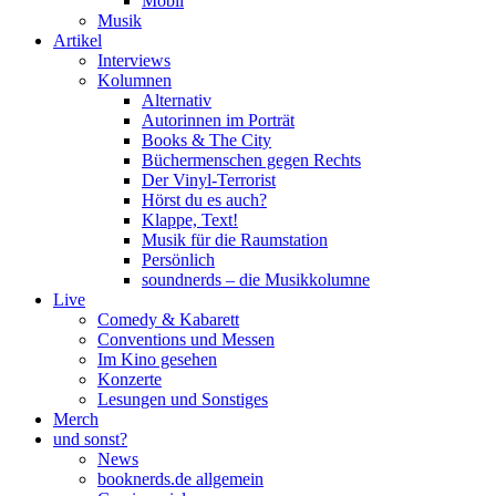
Mobil
Musik
Artikel
Interviews
Kolumnen
Alternativ
Autorinnen im Porträt
Books & The City
Büchermenschen gegen Rechts
Der Vinyl-Terrorist
Hörst du es auch?
Klappe, Text!
Musik für die Raumstation
Persönlich
soundnerds – die Musikkolumne
Live
Comedy & Kabarett
Conventions und Messen
Im Kino gesehen
Konzerte
Lesungen und Sonstiges
Merch
und sonst?
News
booknerds.de allgemein