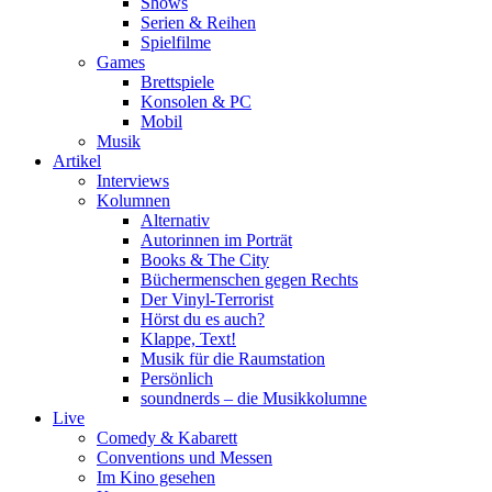
Shows
Serien & Reihen
Spielfilme
Games
Brettspiele
Konsolen & PC
Mobil
Musik
Artikel
Interviews
Kolumnen
Alternativ
Autorinnen im Porträt
Books & The City
Büchermenschen gegen Rechts
Der Vinyl-Terrorist
Hörst du es auch?
Klappe, Text!
Musik für die Raumstation
Persönlich
soundnerds – die Musikkolumne
Live
Comedy & Kabarett
Conventions und Messen
Im Kino gesehen