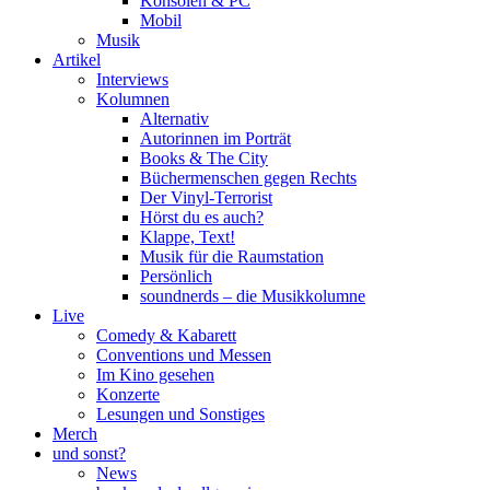
Konsolen & PC
Mobil
Musik
Artikel
Interviews
Kolumnen
Alternativ
Autorinnen im Porträt
Books & The City
Büchermenschen gegen Rechts
Der Vinyl-Terrorist
Hörst du es auch?
Klappe, Text!
Musik für die Raumstation
Persönlich
soundnerds – die Musikkolumne
Live
Comedy & Kabarett
Conventions und Messen
Im Kino gesehen
Konzerte
Lesungen und Sonstiges
Merch
und sonst?
News