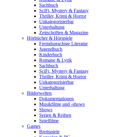
Sachbuch
SciFi, Mystery & Fantasy
Thriller, Krimi & Horror
Unkategorisierbar
Unterhaltung
Zeitschriften & Magazine
Hörbücher & Hörspiele
Fremdsprachige Literatur
Jugendbuch
Kinderbuch
Romane & Lyrik
Sachbuch
SciFi, Mystery & Fantasy
Thriller, Krimi & Horror
Unkategorisierbar
Unterhaltung
Bilderwelten
Dokumentationen
Musikfilme und -shows
Shows
Serien & Reihen
Spielfilme
Games
Brettspiele