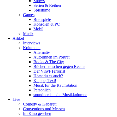
Shows
Serien & Reihen
Spielfilme
Games
Brettspiele
Konsolen & PC
Mobil
Musik
Artikel
Interviews
Kolumnen
Alternativ
Autorinnen im Porträt
Books & The City
Büchermenschen gegen Rechts
Der Vinyl-Terrorist
Hörst du es auch?
Klappe, Text!
Musik für die Raumstation
Persönlich
soundnerds – die Musikkolumne
Live
Comedy & Kabarett
Conventions und Messen
Im Kino gesehen