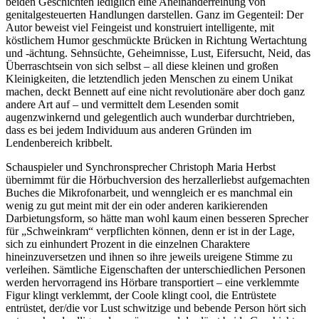
beiden Geschichten lediglich eine Aneinanderreihung von
genitalgesteuerten Handlungen darstellen. Ganz im Gegenteil: Der
Autor beweist viel Feingeist und konstruiert intelligente, mit
köstlichem Humor geschmückte Brücken in Richtung Wertachtung
und -ächtung. Sehnsüchte, Geheimnisse, Lust, Eifersucht, Neid, das
Überraschtsein von sich selbst – all diese kleinen und großen
Kleinigkeiten, die letztendlich jeden Menschen zu einem Unikat
machen, deckt Bennett auf eine nicht revolutionäre aber doch ganz
andere Art auf – und vermittelt dem Lesenden somit
augenzwinkernd und gelegentlich auch wunderbar durchtrieben,
dass es bei jedem Individuum aus anderen Gründen im
Lendenbereich kribbelt.
Schauspieler und Synchronsprecher Christoph Maria Herbst
übernimmt für die Hörbuchversion des herzallerliebst aufgemachten
Buches die Mikrofonarbeit, und wenngleich er es manchmal ein
wenig zu gut meint mit der ein oder anderen karikierenden
Darbietungsform, so hätte man wohl kaum einen besseren Sprecher
für „Schweinkram“ verpflichten können, denn er ist in der Lage,
sich zu einhundert Prozent in die einzelnen Charaktere
hineinzuversetzen und ihnen so ihre jeweils ureigene Stimme zu
verleihen. Sämtliche Eigenschaften der unterschiedlichen Personen
werden hervorragend ins Hörbare transportiert – eine verklemmte
Figur klingt verklemmt, der Coole klingt cool, die Entrüstete
entrüstet, der/die vor Lust schwitzige und bebende Person hört sich