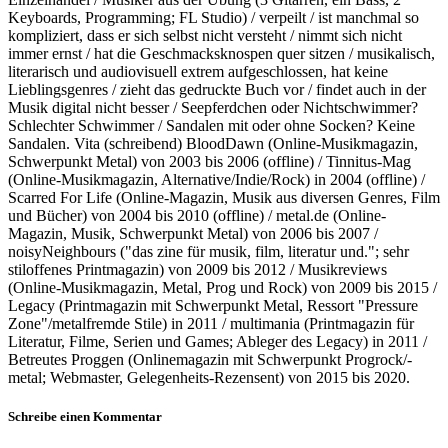
Keyboards, Programming; FL Studio) / verpeilt / ist manchmal so
kompliziert, dass er sich selbst nicht versteht / nimmt sich nicht
immer ernst / hat die Geschmacksknospen quer sitzen / musikalisch,
literarisch und audiovisuell extrem aufgeschlossen, hat keine
Lieblingsgenres / zieht das gedruckte Buch vor / findet auch in der
Musik digital nicht besser / Seepferdchen oder Nichtschwimmer?
Schlechter Schwimmer / Sandalen mit oder ohne Socken? Keine
Sandalen. Vita (schreibend) BloodDawn (Online-Musikmagazin,
Schwerpunkt Metal) von 2003 bis 2006 (offline) / Tinnitus-Mag
(Online-Musikmagazin, Alternative/Indie/Rock) in 2004 (offline) /
Scarred For Life (Online-Magazin, Musik aus diversen Genres, Film
und Bücher) von 2004 bis 2010 (offline) / metal.de (Online-
Magazin, Musik, Schwerpunkt Metal) von 2006 bis 2007 /
noisyNeighbours ("das zine für musik, film, literatur und."; sehr
stiloffenes Printmagazin) von 2009 bis 2012 / Musikreviews
(Online-Musikmagazin, Metal, Prog und Rock) von 2009 bis 2015 /
Legacy (Printmagazin mit Schwerpunkt Metal, Ressort "Pressure
Zone"/metalfremde Stile) in 2011 / multimania (Printmagazin für
Literatur, Filme, Serien und Games; Ableger des Legacy) in 2011 /
Betreutes Proggen (Onlinemagazin mit Schwerpunkt Progrock/-
metal; Webmaster, Gelegenheits-Rezensent) von 2015 bis 2020.
Schreibe einen Kommentar