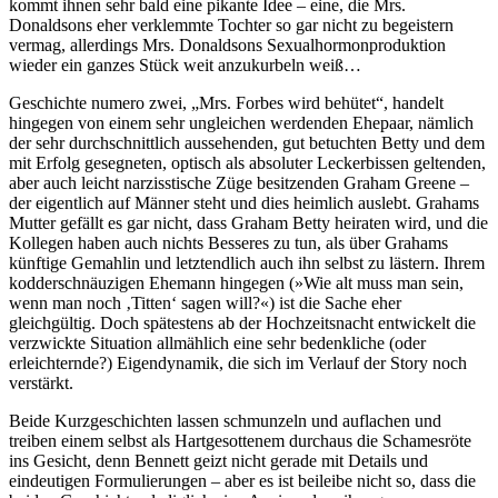
kommt ihnen sehr bald eine pikante Idee – eine, die Mrs.
Donaldsons eher verklemmte Tochter so gar nicht zu begeistern
vermag, allerdings Mrs. Donaldsons Sexualhormonproduktion
wieder ein ganzes Stück weit anzukurbeln weiß…
Geschichte numero zwei, „Mrs. Forbes wird behütet“, handelt
hingegen von einem sehr ungleichen werdenden Ehepaar, nämlich
der sehr durchschnittlich aussehenden, gut betuchten Betty und dem
mit Erfolg gesegneten, optisch als absoluter Leckerbissen geltenden,
aber auch leicht narzisstische Züge besitzenden Graham Greene –
der eigentlich auf Männer steht und dies heimlich auslebt. Grahams
Mutter gefällt es gar nicht, dass Graham Betty heiraten wird, und die
Kollegen haben auch nichts Besseres zu tun, als über Grahams
künftige Gemahlin und letztendlich auch ihn selbst zu lästern. Ihrem
kodderschnäuzigen Ehemann hingegen (»Wie alt muss man sein,
wenn man noch ‚Titten‘ sagen will?«) ist die Sache eher
gleichgültig. Doch spätestens ab der Hochzeitsnacht entwickelt die
verzwickte Situation allmählich eine sehr bedenkliche (oder
erleichternde?) Eigendynamik, die sich im Verlauf der Story noch
verstärkt.
Beide Kurzgeschichten lassen schmunzeln und auflachen und
treiben einem selbst als Hartgesottenem durchaus die Schamesröte
ins Gesicht, denn Bennett geizt nicht gerade mit Details und
eindeutigen Formulierungen – aber es ist beileibe nicht so, dass die