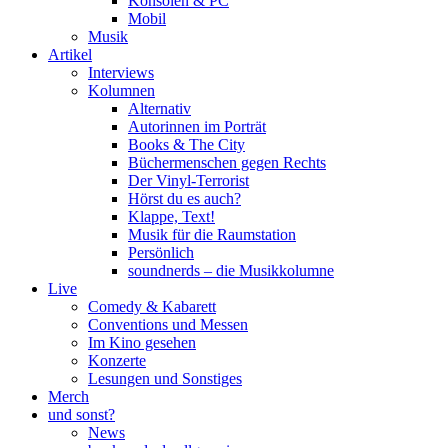
Konsolen & PC
Mobil
Musik
Artikel
Interviews
Kolumnen
Alternativ
Autorinnen im Porträt
Books & The City
Büchermenschen gegen Rechts
Der Vinyl-Terrorist
Hörst du es auch?
Klappe, Text!
Musik für die Raumstation
Persönlich
soundnerds – die Musikkolumne
Live
Comedy & Kabarett
Conventions und Messen
Im Kino gesehen
Konzerte
Lesungen und Sonstiges
Merch
und sonst?
News