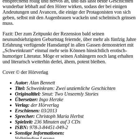
entsprechend rollig und nervös an, und das lässt beide Geschichten
wunderbar lebhaft auf den Hörer wirken, sodass der bei einigen
Andeutungen und Avancen, die einige der Protagonisten von sich
geben, selbst mit den Augenbrauen wackeln und schelmisch grinsen
muss.
Fazit: Der zum Zeitpunkt der Rezension bald seinen
neunundsiebzigsten Geburtstag feiernde, über mehr als fünfzig Jahre
Erfahrung verfügende Hansdampf in allen Gassen demonstriert mit
„Schweinkram“ einmal mehr sein Können hinsichtlich erotisch-
humoriger Literatur. Möge er seinen Anhängern noch lang erhalten
und literarisch weiterhin derlei, ähem, potent bleiben.
Cover © der Hörverlag
Autor:
Alan Bennett
Titel:
Schweinkram: Zwei unziemliche Geschichten
Originaltitel:
Smut: Two Unseemly Stories
Übersetzer:
Ingo Herzke
Verlag:
der Hörverlag
Erschienen:
03/2013
Sprecher:
Christoph Maria Herbst
Spielzeit:
236 Minuten auf 3 CDs
ISBN:
978-3-84451-049-2
Sonstige Informationen:
Vollständige Lesung