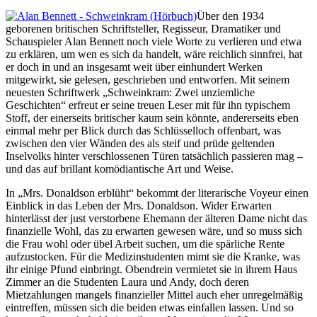
Über den 1934
geborenen britischen Schriftsteller, Regisseur, Dramatiker und
Schauspieler Alan Bennett noch viele Worte zu verlieren und etwa
zu erklären, um wen es sich da handelt, wäre reichlich sinnfrei, hat
er doch in und an insgesamt weit über einhundert Werken
mitgewirkt, sie gelesen, geschrieben und entworfen. Mit seinem
neuesten Schriftwerk „Schweinkram: Zwei unziemliche
Geschichten“ erfreut er seine treuen Leser mit für ihn
typischem
Stoff, der einerseits britischer kaum sein könnte, andererseits eben
einmal mehr per Blick durch das Schlüsselloch offenbart, was
zwischen den vier Wänden des als steif und prüde geltenden
Inselvolks hinter verschlossenen Türen tatsächlich passieren mag –
und das auf brillant komödiantische Art und Weise.
In „Mrs. Donaldson erblüht“ bekommt der literarische Voyeur einen
Einblick in das Leben der Mrs. Donaldson. Wider Erwarten
hinterlässt der just verstorbene Ehemann der älteren Dame nicht das
finanzielle Wohl, das zu erwarten gewesen wäre, und so muss sich
die Frau wohl oder übel Arbeit suchen, um die spärliche Rente
aufzustocken. Für die Medizinstudenten mimt sie die Kranke, was
ihr einige Pfund einbringt. Obendrein vermietet sie in ihrem Haus
Zimmer an die Studenten Laura und Andy, doch deren
Mietzahlungen mangels finanzieller Mittel auch eher unregelmäßig
eintreffen, müssen sich die beiden etwas einfallen lassen. Und so