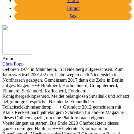
Erotik
Humor
Sex
Autor
Chris Popp
Geboren 1974 in Mannheim, in Heidelberg aufgewachsen. Zum
Jahreswechsel 2001/02 der Liebe wegen nach Niedenstein in
Nordhessen gezogen. Gemeinsam 2017 dann die Zelte in Berlin
aufgeschlagen. +++ Booknerd, Hörbuchnerd, Computernerd,
Filmnerd, Seriennerd, Kaffeenerd, Foodnerd,
Königsbergerklopsenerd. Meidet belanglosen Smalltalk und schätzt
tiefgründige Gespräche. Nachteule. Freundlicher
Teilzeitselektivmisanthrop. +++ Gründete 2012 gemeinsam mit
Klaus Reckert nach jahrelangem Schreiben für andere Magazine
dieses Onlinemagazin, um eine Plattform nach eigenen
Vorstellungen zu starten. Bis Ende 2020 Chefredakteur dieses
ganzen nerdigen Haufens. +++ Gelernter Kaufmann im
Einzelhandel / Musiker aus der Übung (3 Gitarren, ein Bass, 2