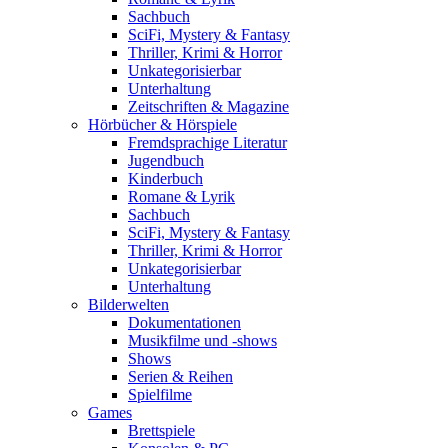
Sachbuch
SciFi, Mystery & Fantasy
Thriller, Krimi & Horror
Unkategorisierbar
Unterhaltung
Zeitschriften & Magazine
Hörbücher & Hörspiele
Fremdsprachige Literatur
Jugendbuch
Kinderbuch
Romane & Lyrik
Sachbuch
SciFi, Mystery & Fantasy
Thriller, Krimi & Horror
Unkategorisierbar
Unterhaltung
Bilderwelten
Dokumentationen
Musikfilme und -shows
Shows
Serien & Reihen
Spielfilme
Games
Brettspiele