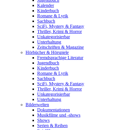
Jugendbuch
Kalender
Kinderbuch
Romane & Lyrik
Sachbuch
SciFi, Mystery & Fantasy
Thriller, Krimi & Horror
Unkategorisierbar
Unterhaltung
Zeitschriften & Magazine
Hörbücher & Hörspiele
Fremdsprachige Literatur
Jugendbuch
Kinderbuch
Romane & Lyrik
Sachbuch
SciFi, Mystery & Fantasy
Thriller, Krimi & Horror
Unkategorisierbar
Unterhaltung
Bilderwelten
Dokumentationen
Musikfilme und -shows
Shows
Serien & Reihen