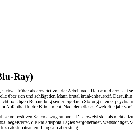
Blu-Ray)
s etwas früher als erwartet von der Arbeit nach Hause und erwischt se
rolle über sich und schlägt den Mann brutal krankenhausreif. Daraufhin 
r achtmonatigen Behandlung seiner bipolaren Störung in einer psychiatri
m Aufenthalt in der Klinik nicht.
Nachdem dieses Zweidritteljahr vorü
all seine positiven Seiten abzugewinnen. Das erweist sich als nicht allz
allbegeisterter, die Philadelphia Eagles vergötternder, wettsüchtiger,
h zu akklimatisieren. Langsam aber stetig.