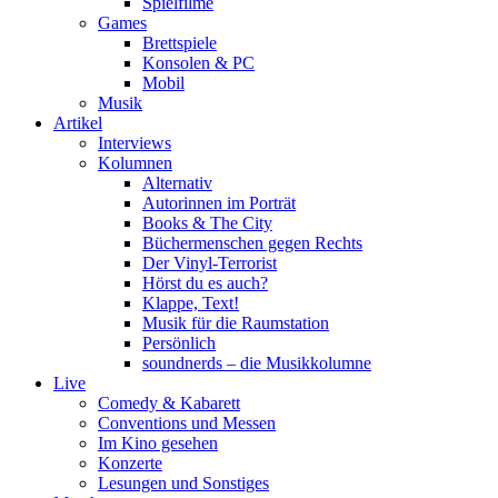
Spielfilme
Games
Brettspiele
Konsolen & PC
Mobil
Musik
Artikel
Interviews
Kolumnen
Alternativ
Autorinnen im Porträt
Books & The City
Büchermenschen gegen Rechts
Der Vinyl-Terrorist
Hörst du es auch?
Klappe, Text!
Musik für die Raumstation
Persönlich
soundnerds – die Musikkolumne
Live
Comedy & Kabarett
Conventions und Messen
Im Kino gesehen
Konzerte
Lesungen und Sonstiges