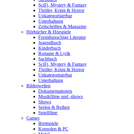
SciFi, Mystery & Fantasy
Thriller, Krimi & Horror
Unkategorisierbar
Unterhaltung
Zeitschriften & Magazine
Hörbücher & Hörspiele
Fremdsprachige Literatur
Jugendbuch
Kinderbuch
Romane & Lyrik
Sachbuch
SciFi, Mystery & Fantasy
Thriller, Krimi & Horror
Unkategorisierbar
Unterhaltung
Bilderwelten
Dokumentationen
Musikfilme und -shows
Shows
Serien & Reihen
Spielfilme
Games
Brettspiele
Konsolen & PC