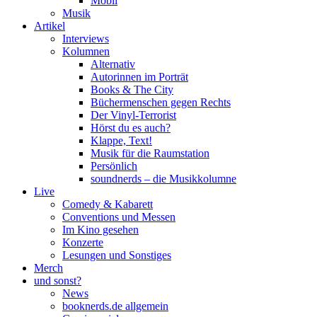
Mobil
Musik
Artikel
Interviews
Kolumnen
Alternativ
Autorinnen im Porträt
Books & The City
Büchermenschen gegen Rechts
Der Vinyl-Terrorist
Hörst du es auch?
Klappe, Text!
Musik für die Raumstation
Persönlich
soundnerds – die Musikkolumne
Live
Comedy & Kabarett
Conventions und Messen
Im Kino gesehen
Konzerte
Lesungen und Sonstiges
Merch
und sonst?
News
booknerds.de allgemein