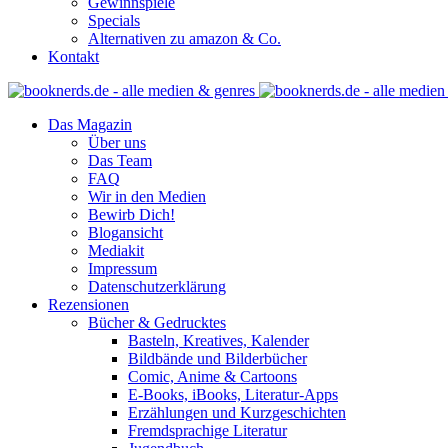
Gewinnspiele
Specials
Alternativen zu amazon & Co.
Kontakt
Das Magazin
Über uns
Das Team
FAQ
Wir in den Medien
Bewirb Dich!
Blogansicht
Mediakit
Impressum
Datenschutzerklärung
Rezensionen
Bücher & Gedrucktes
Basteln, Kreatives, Kalender
Bildbände und Bilderbücher
Comic, Anime & Cartoons
E-Books, iBooks, Literatur-Apps
Erzählungen und Kurzgeschichten
Fremdsprachige Literatur