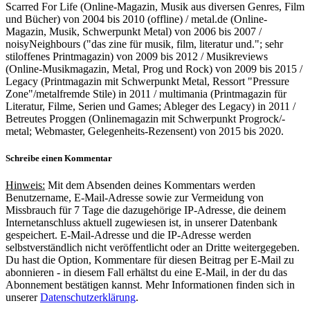
Scarred For Life (Online-Magazin, Musik aus diversen Genres, Film
und Bücher) von 2004 bis 2010 (offline) / metal.de (Online-
Magazin, Musik, Schwerpunkt Metal) von 2006 bis 2007 /
noisyNeighbours ("das zine für musik, film, literatur und."; sehr
stiloffenes Printmagazin) von 2009 bis 2012 / Musikreviews
(Online-Musikmagazin, Metal, Prog und Rock) von 2009 bis 2015 /
Legacy (Printmagazin mit Schwerpunkt Metal, Ressort "Pressure
Zone"/metalfremde Stile) in 2011 / multimania (Printmagazin für
Literatur, Filme, Serien und Games; Ableger des Legacy) in 2011 /
Betreutes Proggen (Onlinemagazin mit Schwerpunkt Progrock/-
metal; Webmaster, Gelegenheits-Rezensent) von 2015 bis 2020.
Schreibe einen Kommentar
Hinweis:
Mit dem Absenden deines Kommentars werden
Benutzername, E-Mail-Adresse sowie zur Vermeidung von
Missbrauch für 7 Tage die dazugehörige IP-Adresse, die deinem
Internetanschluss aktuell zugewiesen ist, in unserer Datenbank
gespeichert. E-Mail-Adresse und die IP-Adresse werden
selbstverständlich nicht veröffentlicht oder an Dritte weitergegeben.
Du hast die Option, Kommentare für diesen Beitrag per E-Mail zu
abonnieren - in diesem Fall erhältst du eine E-Mail, in der du das
Abonnement bestätigen kannst. Mehr Informationen finden sich in
unserer
Datenschutzerklärung
.