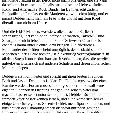
hirnlose Abtanzen in der Disco nicht nachvollziehen, und sie kann
dasselbe nicht mit seinem Idealismus und seiner Liebe zu Indie-
Rock- und Alternative-Rock-Bands. Im Bett herrscht zudem
Funkstille, bei Pete lassen die Manieren zu wünschen übrig, und er
nimmt Debbie nicht mehr als Frau wahr und ist mit dem Kopf
überall – nur nicht zu Hause.
Und die Kids? Machen, was sie wollen. Tochter Sadie ist
seriensüchtig und kann ohne Internet, Fernsehen, Tablet-PC und
Smartphone nicht leben, und die kleine Schwester Charlotte ist
ebenfalls kaum unter Kontrolle zu bringen. Ein friedliches
Miteinander der beiden scheint unmöglich, denn sobald sich die
Mädchen auf der Pelle hocken, ist Zickenkrieg vorprogrammiert. In
all dem Stress kann es durchaus auch vorkommen, dass die nervlich
aufgelösten Eltern sich mit anderen Schülern und deren cholerischen
Müttern anlegen…
Debbie weiß nicht weiter und spricht mit ihren besten Freunden
Barb und Jason. Denn eins ist klar: Die Familie muss wieder eine
Familie werden. Fortan muss sich einiges ändern. Pete soll seine
eigenen Finanzen in Ordnung bringen und seinem Vater klar
machen, dass er selbst notorisch blank ist, Debbie möchte ihren ihr
fremden Vater besser kennen lernen, und auch körperlich soll es
einige Umbrüche geben: Sie entscheidet, mehr Sport zu treiben, und
hinsichtlich der Ernährung stehen ab sofort nur noch gesunde
Lebensmittel auf dem Speiseplan. Internet und Fernsehen dürfen