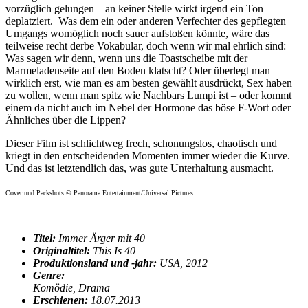
vorzüglich gelungen – an keiner Stelle wirkt irgend ein Ton
deplatziert. Was dem ein oder anderen Verfechter des gepflegten
Umgangs womöglich noch sauer aufstoßen könnte, wäre das
teilweise recht derbe Vokabular, doch wenn wir mal ehrlich sind:
Was sagen wir denn, wenn uns die Toastscheibe mit der
Marmeladenseite auf den Boden klatscht? Oder überlegt man
wirklich erst, wie man es am besten gewählt ausdrückt, Sex haben
zu wollen, wenn man spitz wie Nachbars Lumpi ist – oder kommt
einem da nicht auch im Nebel der Hormone das böse F-Wort oder
Ähnliches über die Lippen?
Dieser Film ist schlichtweg frech, schonungslos, chaotisch und
kriegt in den entscheidenden Momenten immer wieder die Kurve.
Und das ist letztendlich das, was gute Unterhaltung ausmacht.
Cover und Packshots © Panorama Entertainment/Universal Pictures
Titel:
Immer Ärger mit 40
Originaltitel:
This Is 40
Produktionsland und -jahr:
USA, 2012
Genre:
Komödie, Drama
Erschienen:
18.07.2013