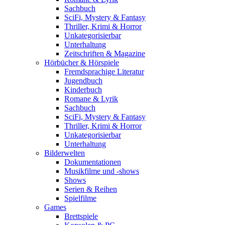
Sachbuch
SciFi, Mystery & Fantasy
Thriller, Krimi & Horror
Unkategorisierbar
Unterhaltung
Zeitschriften & Magazine
Hörbücher & Hörspiele
Fremdsprachige Literatur
Jugendbuch
Kinderbuch
Romane & Lyrik
Sachbuch
SciFi, Mystery & Fantasy
Thriller, Krimi & Horror
Unkategorisierbar
Unterhaltung
Bilderwelten
Dokumentationen
Musikfilme und -shows
Shows
Serien & Reihen
Spielfilme
Games
Brettspiele