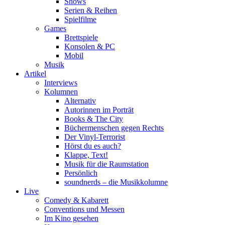
Shows
Serien & Reihen
Spielfilme
Games
Brettspiele
Konsolen & PC
Mobil
Musik
Artikel
Interviews
Kolumnen
Alternativ
Autorinnen im Porträt
Books & The City
Büchermenschen gegen Rechts
Der Vinyl-Terrorist
Hörst du es auch?
Klappe, Text!
Musik für die Raumstation
Persönlich
soundnerds – die Musikkolumne
Live
Comedy & Kabarett
Conventions und Messen
Im Kino gesehen