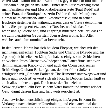
ersten Mal“, sofort mit dem Rammbock gegen die Tür und mit der
Tür dann auch gleich ins Haus: Hinter dem Duschvorhang sieht
man Familienvater und Musiklabelbesitzer Pete (Paul Rudd) mit
seiner Frau, der Boutiquebesitzerin Debbie (Leslie Mann), erst
einmal beim ekstatisch-lauten Geschlechtsakt, und in seiner
Euphorie gesteht er ihr währenddessen, dass er Viagra genommen
habe. Sie springt entsetzt aus der Dusche, weil sie das für
wahnsinnige Idiotie hält, und er springt hinterher, beteuert, dass er
sie zum vierzigsten Geburtstag überraschen wollte. Ein Alter,
welches auch ihm unmittelbar bevorsteht.
In den letzten Jahren hat sich bei dem Ehepaar, welches mit den
nicht ganz einfachen Töchtern Sadie und Charlotte (Maude und Iris
Apatow) nicht selten zu kämpfen hat, so einiges zum Schlechten
entwickelt. Petes Alternative-/Independent-Plattenfirma steht vor
dem finanziellen Knock-Out, und auch das Comeback seines
Schützlings Graham Parker (genau, der, der früher äußerst
erfolgreich mit „Graham Parker & The Rumour“ unterwegs war und
heute auch noch ist) erweist sich als Flop. In Debbies Laden läuft es
auch alles andere als gut. Doch trotz der finanziellen
Schwierigkeiten leiht Pete seinem Vater immer und immer wieder
Geld, damit dessen Existenz halbwegs gesichert ist.
Auch zwischenmenschlich liegt einiges im Argen: Er kann ihr
Verlangen nach einfacher Unterhaltung und eben auch mal das