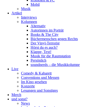
Konsolen & PC
Mobil
Musik
Artikel
Interviews
Kolumnen
Alternativ
Autorinnen im Porträt
Books & The City
Büchermenschen gegen Rechts
Der Vinyl-Terrorist
Hörst du es auch?
Klappe, Text!
Musik für die Raumstation
Persönlich
soundnerds – die Musikkolumne
Live
Comedy & Kabarett
Conventions und Messen
Im Kino gesehen
Konzerte
Lesungen und Sonstiges
Merch
und sonst?
News