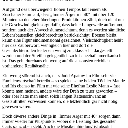
Aufgrund des überwiegend hohen Tempos fällt einem als
Zuschauer kaum auf, dass „Immer Ärger mit 40“ mit über 120
Minuten zu den eher überlangen Produktionen zählt, doch nicht nur
die Geschwindigkeit sorgt dafür, dass keine Langeweile aufkommt,
sondern auch der Abwechslungsreichtum, denn es werden sämtliche
Lebensbaustellen gleichberechtigt berücksichtigt. Ebenso bleibt
kaum eine Figur eindimensional gezeichnet. Vielschichtigkeit heißt
hier das Zauberwort, wenngleich hier und dort die
Geschlechterrollen leider ein wenig zu „klassisch“ dargestellt
werden und der Streifen gelegentlich zu klischeehaft amerikanisch
ist. Das geht durchaus ein wenig auf die ansonsten reichlich
vorhandene Realitätsnähe.
Ein wenig störend ist auch, dass Judd Apatow im Film sehr viel
Familienwirtschaft betreibt – so spielen seine beiden Töchter Maude
und Iris ebenso im Film mit wie seine Ehefrau Leslie Mann – fast
könnte man meinen, anders wäre der Dreh zu teuer geworden –
oder aber hätte man einen solch langen Rattenschwanz an
Gastauftritten vorweisen können, die letztendlich gar nicht nötig
gewesen wären.
Doch diverse andere Dinge in „Immer Ärger mit 40“ sorgen dann
immer wieder für Pluspunkte, wobei die Leistung des gesamten
Casts ganz oben steht. Auch die Musikeinbindung ist absolut