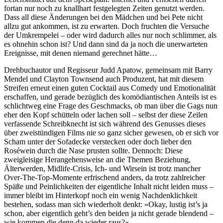
fortan nur noch zu knallhart festgelegten Zeiten genutzt werden.
Dass all diese Änderungen bei den Mädchen und bei Pete nicht
allzu gut ankommen, ist zu erwarten. Doch fruchten die Versuche
der Umkrempelei – oder wird dadurch alles nur noch schlimmer, als
es ohnehin schon ist? Und dann sind da ja noch die unerwarteten
Ereignisse, mit denen niemand gerechnet hätte…
Drehbuchautor und Regisseur Judd Apatow, gemeinsam mit Barry
Mendel und Clayton Townsend auch Produzent, hat mit diesem
Streifen erneut einen guten Cocktail aus Comedy und Emotionalität
erschaffen, und gerade bezüglich des komödiantischen Anteils ist es
schlichtweg eine Frage des Geschmacks, ob man über die Gags nun
eher den Kopf schütteln oder lachen soll – selbst der diese Zeilen
verfassende Schreibknecht ist sich während des Genusses dieses
über zweistündigen Films nie so ganz sicher gewesen, ob er sich vor
Scham unter der Sofadecke verstecken oder doch lieber den
Roséwein durch die Nase prusten sollte. Dennoch: Diese
zweigleisige Herangehensweise an die Themen Beziehung,
Älterwerden, Midlife-Crisis, Ich- und Wirsein ist trotz mancher
Over-The-Top-Momente erfrischend anders, da trotz zahlreicher
Späße und Peinlichkeiten der eigentliche Inhalt nicht leiden muss –
immer bleibt im Hinterkopf noch ein wenig Nachdenklichkeit
bestehen, sodass man sich wiederholt denkt: »Okay, lustig ist’s ja
schon, aber eigentlich geht’s den beiden ja nicht gerade blendend –
wie kommen die denn da wieder raus?«