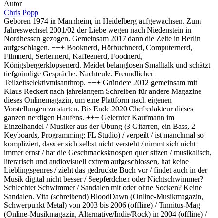
Autor
Chris Popp
Geboren 1974 in Mannheim, in Heidelberg aufgewachsen. Zum
Jahreswechsel 2001/02 der Liebe wegen nach Niedenstein in
Nordhessen gezogen. Gemeinsam 2017 dann die Zelte in Berlin
aufgeschlagen. +++ Booknerd, Hörbuchnerd, Computernerd,
Filmnerd, Seriennerd, Kaffeenerd, Foodnerd,
Königsbergerklopsenerd. Meidet belanglosen Smalltalk und schätzt
tiefgründige Gespräche. Nachteule. Freundlicher
Teilzeitselektivmisanthrop. +++ Gründete 2012 gemeinsam mit
Klaus Reckert nach jahrelangem Schreiben für andere Magazine
dieses Onlinemagazin, um eine Plattform nach eigenen
Vorstellungen zu starten. Bis Ende 2020 Chefredakteur dieses
ganzen nerdigen Haufens. +++ Gelernter Kaufmann im
Einzelhandel / Musiker aus der Übung (3 Gitarren, ein Bass, 2
Keyboards, Programming; FL Studio) / verpeilt / ist manchmal so
kompliziert, dass er sich selbst nicht versteht / nimmt sich nicht
immer ernst / hat die Geschmacksknospen quer sitzen / musikalisch,
literarisch und audiovisuell extrem aufgeschlossen, hat keine
Lieblingsgenres / zieht das gedruckte Buch vor / findet auch in der
Musik digital nicht besser / Seepferdchen oder Nichtschwimmer?
Schlechter Schwimmer / Sandalen mit oder ohne Socken? Keine
Sandalen. Vita (schreibend) BloodDawn (Online-Musikmagazin,
Schwerpunkt Metal) von 2003 bis 2006 (offline) / Tinnitus-Mag
(Online-Musikmagazin, Alternative/Indie/Rock) in 2004 (offline) /