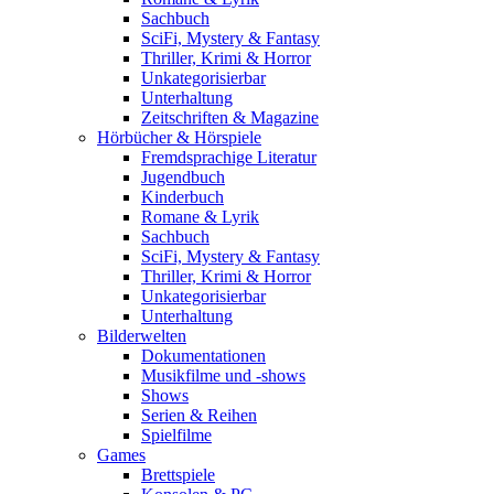
Sachbuch
SciFi, Mystery & Fantasy
Thriller, Krimi & Horror
Unkategorisierbar
Unterhaltung
Zeitschriften & Magazine
Hörbücher & Hörspiele
Fremdsprachige Literatur
Jugendbuch
Kinderbuch
Romane & Lyrik
Sachbuch
SciFi, Mystery & Fantasy
Thriller, Krimi & Horror
Unkategorisierbar
Unterhaltung
Bilderwelten
Dokumentationen
Musikfilme und -shows
Shows
Serien & Reihen
Spielfilme
Games
Brettspiele