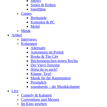
Shows
Serien & Reihen
Spielfilme
Games
Brettspiele
Konsolen & PC
Mobil
Musik
Artikel
Interviews
Kolumnen
Alternativ
Autorinnen im Porträt
Books & The City
Büchermenschen gegen Rechts
Der Vinyl-Terrorist
Hörst du es auch?
Klappe, Text!
Musik für die Raumstation
Persönlich
soundnerds – die Musikkolumne
Live
Comedy & Kabarett
Conventions und Messen
Im Kino gesehen