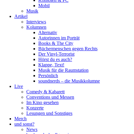
Konsolen & PC
Mobil
Musik
Artikel
Interviews
Kolumnen
Alternativ
Autorinnen im Porträt
Books & The City
Büchermenschen gegen Rechts
Der Vinyl-Terrorist
Hörst du es auch?
Klappe, Text!
Musik für die Raumstation
Persönlich
soundnerds – die Musikkolumne
Live
Comedy & Kabarett
Conventions und Messen
Im Kino gesehen
Konzerte
Lesungen und Sonstiges
Merch
und sonst?
News