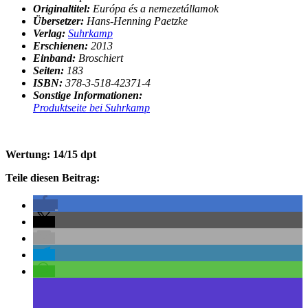
Originaltitel:
Európa és a nemezetállamok
Übersetzer:
Hans-Henning Paetzke
Verlag:
Suhrkamp
Erschienen:
2013
Einband:
Broschiert
Seiten:
183
ISBN:
378-3-518-42371-4
Sonstige Informationen:
Produktseite bei Suhrkamp
Wertung: 14/15 dpt
Teile diesen Beitrag: