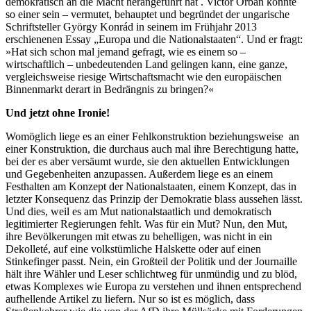
demokratisch an die Macht herangeführt hat . Victor Orban könnte
so einer sein – vermutet, behauptet und begründet der ungarische
Schriftsteller György Konrád in seinem im Frühjahr 2013
erschienenen Essay „Europa und die Nationalstaaten“. Und er fragt:
»Hat sich schon mal jemand gefragt, wie es einem so –
wirtschaftlich – unbedeutenden Land gelingen kann, eine ganze,
vergleichsweise riesige Wirtschaftsmacht wie den europäischen
Binnenmarkt derart in Bedrängnis zu bringen?«
Und jetzt ohne Ironie!
Womöglich liege es an einer Fehlkonstruktion beziehungsweise an
einer Konstruktion, die durchaus auch mal ihre Berechtigung hatte,
bei der es aber versäumt wurde, sie den aktuellen Entwicklungen
und Gegebenheiten anzupassen. Außerdem liege es an einem
Festhalten am Konzept der Nationalstaaten, einem Konzept, das in
letzter Konsequenz das Prinzip der Demokratie blass aussehen lässt.
Und dies, weil es am Mut nationalstaatlich und demokratisch
legitimierter Regierungen fehlt. Was für ein Mut? Nun, den Mut,
ihre Bevölkerungen mit etwas zu behelligen, was nicht in ein
Dekolleté, auf eine volkstümliche Halskette oder auf einen
Stinkefinger passt. Nein, ein Großteil der Politik und der Journaille
hält ihre Wähler und Leser schlichtweg für unmündig und zu blöd,
etwas Komplexes wie Europa zu verstehen und ihnen entsprechend
aufhellende Artikel zu liefern. Nur so ist es möglich, dass