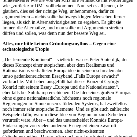
Straßenkehrer wie die von der AfD ihre Müllsäcke mit Forderungen
wie „zurück zur DM“ vollbekommen. Nun sei es all jenen, die
glauben, dies sei der richtige Weg, unbenommen, dafür zu
argumentieren – nichts sollte halbwegs klugen Menschen ferner
liegen, als sich in Alternativlosigkeiten zu ergehen. Es gibt sie
immer, die Alternative, und man sollte mit Argumenten streiten
dürfen und sollen, was denn nun der bessere Weg sei.
Alles, nur bitte keinen Gründungsmythos – Gegen eine
eschatologische Utopie
„Der lernende Kontinent“ – vielleicht war es Peter Sloterdijk, der
dieses Konzept einer utopischen, aber dem Realismus und
Rationalismus verhafteten Europaidee in seinem schmalen aber
umso gedankenreicheren Essayband „Falls Europa erwacht“
vorbrachte. Mit Leben ausgefüllt hat dieses Konzept György
Konrád mit seinem Essay „Europa und die Nationalstaaten“,
ebenfalls bei Suhrkamp erschienen. Die Idee eines großen Europas
ohne eigene nationalstaatliche, höchstens noch regionale
Regierungen im Sinne unseres föderalen Systems, hat zweifellos
noch immer sehr utopische Elemente. Und es gibt auch zahlreiche
Beispiele dafür, warum diese Idee von Beginn an zum Scheitern
verurteilt wäre. Aber – und das unterscheidet Konráds Europa-
Einlassungen von vielen anderen: Er negiert einen zwar oft
geforderten und beschworenen, aber nicht-existenten
Gründungsmythos. Dieser wäre doch nur konstruiert und oktroyiert.