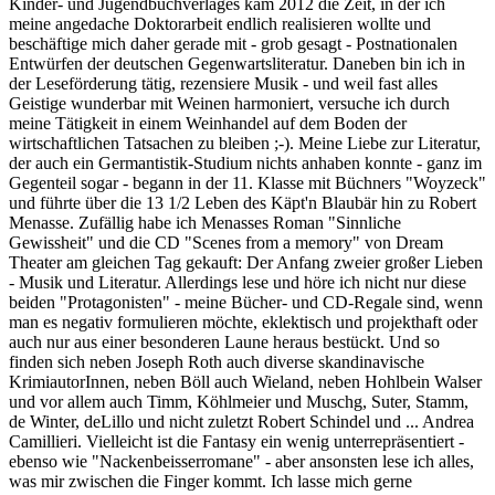
Kinder- und Jugendbuchverlages kam 2012 die Zeit, in der ich
meine angedache Doktorarbeit endlich realisieren wollte und
beschäftige mich daher gerade mit - grob gesagt - Postnationalen
Entwürfen der deutschen Gegenwartsliteratur. Daneben bin ich in
der Leseförderung tätig, rezensiere Musik - und weil fast alles
Geistige wunderbar mit Weinen harmoniert, versuche ich durch
meine Tätigkeit in einem Weinhandel auf dem Boden der
wirtschaftlichen Tatsachen zu bleiben ;-). Meine Liebe zur Literatur,
der auch ein Germantistik-Studium nichts anhaben konnte - ganz im
Gegenteil sogar - begann in der 11. Klasse mit Büchners "Woyzeck"
und führte über die 13 1/2 Leben des Käpt'n Blaubär hin zu Robert
Menasse. Zufällig habe ich Menasses Roman "Sinnliche
Gewissheit" und die CD "Scenes from a memory" von Dream
Theater am gleichen Tag gekauft: Der Anfang zweier großer Lieben
- Musik und Literatur. Allerdings lese und höre ich nicht nur diese
beiden "Protagonisten" - meine Bücher- und CD-Regale sind, wenn
man es negativ formulieren möchte, eklektisch und projekthaft oder
auch nur aus einer besonderen Laune heraus bestückt. Und so
finden sich neben Joseph Roth auch diverse skandinavische
KrimiautorInnen, neben Böll auch Wieland, neben Hohlbein Walser
und vor allem auch Timm, Köhlmeier und Muschg, Suter, Stamm,
de Winter, deLillo und nicht zuletzt Robert Schindel und ... Andrea
Camillieri. Vielleicht ist die Fantasy ein wenig unterrepräsentiert -
ebenso wie "Nackenbeisserromane" - aber ansonsten lese ich alles,
was mir zwischen die Finger kommt. Ich lasse mich gerne