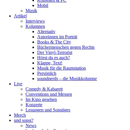
Konsolen & PC
Mobil
Musik
Artikel
Interviews
Kolumnen
Alternativ
Autorinnen im Porträt
Books & The City
Büchermenschen gegen Rechts
Der Vinyl-Terrorist
Hörst du es auch?
Klappe, Text!
Musik für die Raumstation
Persönlich
soundnerds – die Musikkolumne
Live
Comedy & Kabarett
Conventions und Messen
Im Kino gesehen
Konzerte
Lesungen und Sonstiges
Merch
und sonst?
News