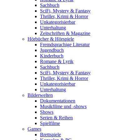
Sachbuch
SciFi, Mystery & Fantasy
Thriller, Krimi & Horror
Unkategorisierbar
Unterhaltung
Zeitschriften & Magazine
Hörbücher & Hörspiele
Fremdsprachige Literatur
Jugendbuch
Kinderbuch
Romane & Lyrik
Sachbuch
SciFi, Mystery & Fantasy
Thriller, Krimi & Horror
Unkategorisierbar
Unterhaltung
Bilderwelten
Dokumentationen
Musikfilme und -shows
Shows
Serien & Reihen
Spielfilme
Games
Brettspiele