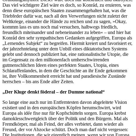
Das viel wichtigere Ziel wäre es doch, so Konrád, zu eruieren, was
denn diese europäischen Staaten zusammengehalten hat, was die
Triebfeder dafür war, nach all den Verwerfungen nicht zuletzt der
Weltkriege, einander die Hände zu reichen und zu sagen, »Okay,
kommm lass es uns noch mal versuchen, halbwegs friedlich,
freundlich miteinander und nebeneinander zu leben« – und hier hat
Konrád den sehr sympathischen Gedanken aufgegriffen, Europa als
„Lernendes Subjekt“ zu begreifen. Hiermit kreiert und favorisiert er,
der jahrzehntelang unter dem Unbill eines diktatorischen Systems
gelebt und dennoch publiziert hat, eine rationalistische Utopie, die
im Gegensatz zu den millionenfach umherschwirrenden
gutmenschlichen Ideen eines perfekten Staates, Utopia, eines
Schlaraffenlandes, in dem die Geschichte an ihr Ende gekommen
ist, ihre Vollkommenheit erreicht hat und paradiesische Zustände
herrschen – bis ans Ende aller Zeiten.
„Der Kluge denkt föderal – der Dumme national“
So lange eine auch nur im Entferntesten davon abgeleitete Vision
existiert und in den europäischen Köpfen herumschwirrt, wird
Europa als idée fixe nur für Kopfschütteln sorgen. Europa krebst
damoklesschwertgleich über der Politik und den Bürgern. Mal als
Fremdkörper, mal als Feind, der alles verbietet, dann wieder als
Freund, der vor Abzocke schützt. Doch man darf nicht vergessen:
Die Institutionen, die wir eigentlich meinen, wenn wir von Europa