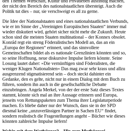
den Themen Wirtschaft, Kultur und Privatleben ausfindig machen,
der nicht den Bereich des nationalstaatlichen übersteigt. Auch die
Politik tut dies – nur, sie verschweigt es all zu gerne.
Die Idee der Nationalstaaten und eines nationalstaatlichen Verbunds,
wie er im Sinne der „Vereinigten Europäischen Staaten“ immer mal
wieder diskutiert wird, gehört sicher nicht mehr die Zukunft. Heute
schon sind die meisten Staaten multinational – der Konnex obsolet.
Konrád regt ein streng Föderalistisches Modell an, das an ein
„Europa der Regionen“ erinnert, und das sinnvollere
Gemeinschaften bildet als es nationale Grenzlinien könnten und so,
so seine Hoffnung, neue diskursive Impulse liefern könnte. Seine
Losung lautet daher: »Die vernünftigen sind Föderalisten, die
weniger Klugen Nationalisten« Das mag zwar sehr krass und allzu
ausgrenzend stigmatisierend sein – doch steckt dahinter ein
Gedanke, den es gelte, nicht nur in einem Dialog mit dem Buch zu
führen, sondern ihn auch in die gesellschaftliche Debatte
einzubringen. Angela Merkel, von der der erste Satz dieses Textes
stammt, könnte sich mal an ihre Aussage erinnern und Europa,
jenseits von Rettungspaketen zum Thema ihrer Legislaturperiode
machen. Es bliebe daher nur der Wunsch, dass sie in der SPD
diesmal keine „unzuverlässigen Partner in Sachen EU“ findet,
sondern realistisch die Fragestellungen angeht – Bücher wie dieses
könnten zahlreiche Impulse liefern!