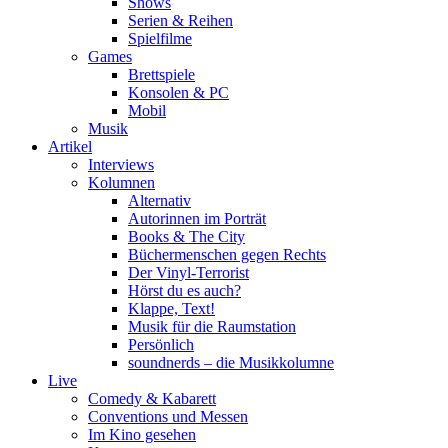
Shows
Serien & Reihen
Spielfilme
Games
Brettspiele
Konsolen & PC
Mobil
Musik
Artikel
Interviews
Kolumnen
Alternativ
Autorinnen im Porträt
Books & The City
Büchermenschen gegen Rechts
Der Vinyl-Terrorist
Hörst du es auch?
Klappe, Text!
Musik für die Raumstation
Persönlich
soundnerds – die Musikkolumne
Live
Comedy & Kabarett
Conventions und Messen
Im Kino gesehen