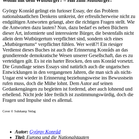
Wohin mit dem Wutbürger? – Hin zum Mutbürger!
György Konrád gelingt ein furioser Essay, der das Problem
nationalstaatlichen Denkens umkreist, der erfreulicherweise nicht zu
endgültigen Antworten gelangt, aber die richtigen Fragen stellt. Wie
die Antworten dazu lauten? Nun, dazu bedarf es neben Büchern
dieser Art, informierte und interessierte Bürger, die bestenfalls nicht
allein dem Wutbürgertum verpflichtet sind, sondern sich eines
„Mutbürgertums“ verpflichtet fühlen. Wer weiß?! Ein riesiger
Verdienst dieses Buches ist auch die Erinnerung Konráds an das
grundierende demokratische Wesen unserer Gesellschaft, das es zu
verteidigen gilt. Es ist ein harter Brocken, den uns Konrád vorsetzt.
Die Grundlage seines Essays sind natürlich auch die ungarischen
Entwicklungen in den vergangenen Jahren, die man sich als nicht-
Ungar erst wieder in Erinnerung beziehungsweise ins Bewusstsein
rufen muss, doch die Mühe lohnt. Dem Autor auf seinen
Gedankengängen zu begleiten ist fordernd, aber auch lohnend und
erhellend. Nicht jede Idee freilich ist zustimmungswürdig, doch die
Fragen und Impulse sind es allemal.
Cover © Suhrkamp Verlag
Autor:
György Konrád
Titel:
Europa und die Nationalstaaten