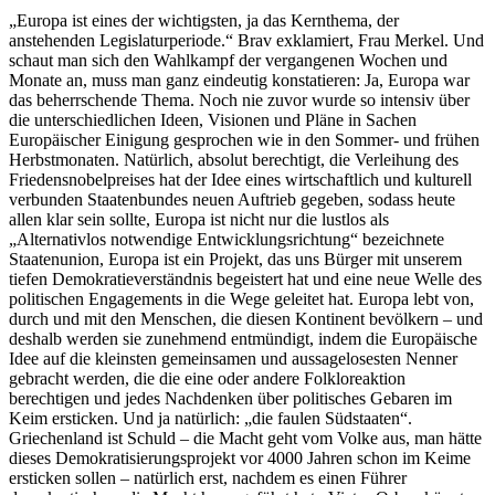
„Europa ist eines der wichtigsten, ja das Kernthema, der
anstehenden Legislaturperiode.“ Brav exklamiert, Frau Merkel. Und
schaut man sich den Wahlkampf der vergangenen Wochen und
Monate an, muss man ganz eindeutig konstatieren: Ja, Europa war
das beherrschende Thema. Noch nie zuvor wurde so intensiv über
die unterschiedlichen Ideen, Visionen und Pläne in Sachen
Europäischer Einigung gesprochen wie in den Sommer- und frühen
Herbstmonaten. Natürlich, absolut berechtigt, die Verleihung des
Friedensnobelpreises hat der Idee eines wirtschaftlich und kulturell
verbunden Staatenbundes neuen Auftrieb gegeben, sodass heute
allen klar sein sollte, Europa ist nicht nur die
lustlos als
„Alternativlos notwendige Entwicklungsrichtung“ bezeichnete
Staatenunion, Europa ist ein Projekt, das uns Bürger mit unserem
tiefen Demokratieverständnis begeistert hat und eine neue Welle des
politischen Engagements in die Wege geleitet hat. Europa lebt von,
durch und mit den Menschen, die diesen Kontinent bevölkern – und
deshalb werden sie zunehmend entmündigt, indem die Europäische
Idee auf die kleinsten gemeinsamen und aussagelosesten Nenner
gebracht werden, die die eine oder andere Folkloreaktion
berechtigen und jedes Nachdenken über politisches Gebaren im
Keim ersticken. Und ja natürlich: „die faulen Südstaaten“.
Griechenland ist Schuld – die Macht geht vom Volke aus, man hätte
dieses Demokratisierungsprojekt vor 4000 Jahren schon im Keime
ersticken sollen – natürlich erst, nachdem es einen Führer