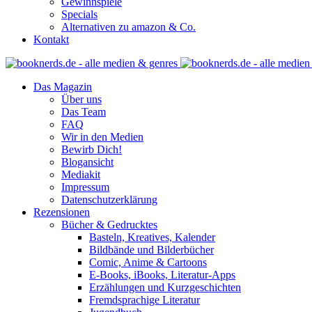
Gewinnspiele
Specials
Alternativen zu amazon & Co.
Kontakt
Das Magazin
Über uns
Das Team
FAQ
Wir in den Medien
Bewirb Dich!
Blogansicht
Mediakit
Impressum
Datenschutzerklärung
Rezensionen
Bücher & Gedrucktes
Basteln, Kreatives, Kalender
Bildbände und Bilderbücher
Comic, Anime & Cartoons
E-Books, iBooks, Literatur-Apps
Erzählungen und Kurzgeschichten
Fremdsprachige Literatur