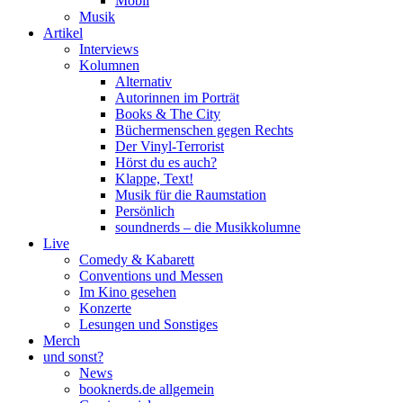
Mobil
Musik
Artikel
Interviews
Kolumnen
Alternativ
Autorinnen im Porträt
Books & The City
Büchermenschen gegen Rechts
Der Vinyl-Terrorist
Hörst du es auch?
Klappe, Text!
Musik für die Raumstation
Persönlich
soundnerds – die Musikkolumne
Live
Comedy & Kabarett
Conventions und Messen
Im Kino gesehen
Konzerte
Lesungen und Sonstiges
Merch
und sonst?
News
booknerds.de allgemein