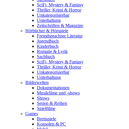
SciFi, Mystery & Fantasy
Thriller, Krimi & Horror
Unkategorisierbar
Unterhaltung
Zeitschriften & Magazine
Hörbücher & Hörspiele
Fremdsprachige Literatur
Jugendbuch
Kinderbuch
Romane & Lyrik
Sachbuch
SciFi, Mystery & Fantasy
Thriller, Krimi & Horror
Unkategorisierbar
Unterhaltung
Bilderwelten
Dokumentationen
Musikfilme und -shows
Shows
Serien & Reihen
Spielfilme
Games
Brettspiele
Konsolen & PC