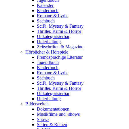
Jugendbuch
Kalender
Kinderbuch
Romane & Lyrik
Sachbuch
SciFi, Mystery & Fantasy
Thriller, Krimi & Horror
Unkategorisierbar
Unterhaltung
Zeitschriften & Magazine
Hörbücher & Hörspiele
Fremdsprachige Literatur
Jugendbuch
Kinderbuch
Romane & Lyrik
Sachbuch
SciFi, Mystery & Fantasy
Thriller, Krimi & Horror
Unkategorisierbar
Unterhaltung
Bilderwelten
Dokumentationen
Musikfilme und -shows
Shows
Serien & Reihen