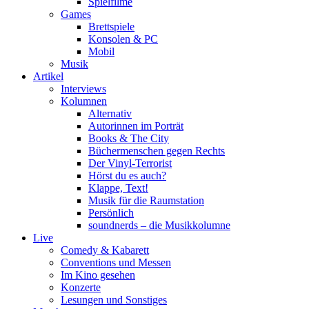
Spielfilme
Games
Brettspiele
Konsolen & PC
Mobil
Musik
Artikel
Interviews
Kolumnen
Alternativ
Autorinnen im Porträt
Books & The City
Büchermenschen gegen Rechts
Der Vinyl-Terrorist
Hörst du es auch?
Klappe, Text!
Musik für die Raumstation
Persönlich
soundnerds – die Musikkolumne
Live
Comedy & Kabarett
Conventions und Messen
Im Kino gesehen
Konzerte
Lesungen und Sonstiges