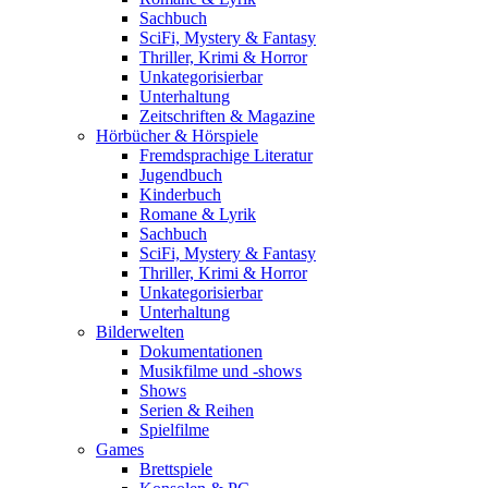
Sachbuch
SciFi, Mystery & Fantasy
Thriller, Krimi & Horror
Unkategorisierbar
Unterhaltung
Zeitschriften & Magazine
Hörbücher & Hörspiele
Fremdsprachige Literatur
Jugendbuch
Kinderbuch
Romane & Lyrik
Sachbuch
SciFi, Mystery & Fantasy
Thriller, Krimi & Horror
Unkategorisierbar
Unterhaltung
Bilderwelten
Dokumentationen
Musikfilme und -shows
Shows
Serien & Reihen
Spielfilme
Games
Brettspiele