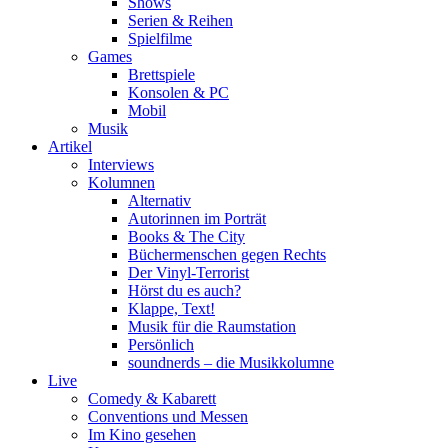
Shows
Serien & Reihen
Spielfilme
Games
Brettspiele
Konsolen & PC
Mobil
Musik
Artikel
Interviews
Kolumnen
Alternativ
Autorinnen im Porträt
Books & The City
Büchermenschen gegen Rechts
Der Vinyl-Terrorist
Hörst du es auch?
Klappe, Text!
Musik für die Raumstation
Persönlich
soundnerds – die Musikkolumne
Live
Comedy & Kabarett
Conventions und Messen
Im Kino gesehen