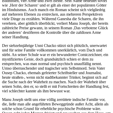
Bildnissen, vier Arme und zwei Beine. Sein Name bedeutet soviel
wie ‚Herr der Scharen‘ und er gilt als einer der populärsten Götter
im Hinduismus. Auch manch ein Roman scheint sich vielgliedrig
auf mehreren Ebenen zu erstrecken, aus mehreren Perspektiven
viele Dinge zu erzählen. Während Ganesha die Scharen, die ihn
verehren, aber göttlich überblickt, verliert Manu Joseph, der bereits
zahlreiche Preise gewann, in seinem Roman ,Das verbotene Glück
der anderen‘ desöfteren die Kontrolle über die zahllosen Arme
seiner Handlung.
Der siebzehnjährige Unni Chacko stürzt sich plötzlich, unerwartet
und für seine Familie vollkommen unerklärlich, vom Dach und
stirbt. An seiner
Schule war er ein bewunderter Comiczeichner, ein
mystifiziertes Genie, doch grundsätzlich schien er dem zu
entsprechen, was man normal und psychisch unauffällig nennt.
Umso überraschender und tragischer sein Selbstmord. Sein Vater
Ousep Chacko, ehemals gefeierter Schriftsteller und Journalist,
heute straßen-, wenn nicht stadtbekannter Trinker, beginnt sich auf
die Suche nach der Wahrheit zu machen. Nach der Wahrheit über
seinen Sohn, den er, so stellt er mit Fortschreiten der Handlung fest,
viel schlechter kannte als ihm bewusst war.
Manu Joseph stellt uns eine völlig zerrüttete indische Familie vor,
die, ließe man alle angeführten Beweggründe außer Acht, allein als
solche schon Grund für erhebliche psychische Probleme wäre.