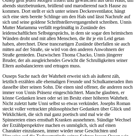
Ousep geht jeden Morgen frisiert und gewaschen aus dem Haus, um
abends sturzbetrunken, brüllend und marodierend nach Hause zu
kommen. Dort stellt er sich unter seinen Deckenventilator, hängt
sich eine stets bereite Schlinge um den Hals und lässt Nachrufe auf
sich und seine goldene Schriftstellervergangenheit schreiben. Unnis
Mutter Mariamma verfällt regelmäßig in Zustände des
leidenschaftlichen Selbstgesprächs, in dem sie sogar den heimischen
Wänden droht und mit allen Menschen, die ihr je ein Leid getan
haben, abrechnet. Diese tranceartigen Zustände überfallen sie auch
mitten auf der Straße, sie wird von den anderen Anwohnern der
Straße gemieden. Dazwischen Thoma Chacko, Unnis jüngerer
Bruder, der als ausgleichendes Gewicht die Schrulligkeiten seiner
Eltern ausbalancieren und ertragen muss.
Ouseps Suche nach der Wahrheit erweist sich als äußerst zäh,
letztlich erzählen alle ehemaligen Freunde und Schulkameraden ihm
dasselbe über seinen Sohn. Die einen sind offener, die anderen noch
immer von Unnis Präsenz eingeschüchtert. Manche glaubten, er
könne Gedanken lesen oder sei im Besitz einer höheren Wahrheit.
Nicht zuletzt hatte Unni selbst so etwas verkündet. Josephs Roman
steckt voller vertrackter philosophischer Gedanken über Glück und
Wirklichkeit, die sich mal ganz poetisch und mal wie die
Spinnereien eines ernsthaft Kranken ausnehmen. Ständige Wechsel
der Erzählperspektive machen es unmöglich, sich auf einen
Charakter einzulassen, immer wieder neue Geschichten und