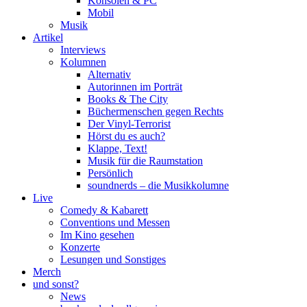
Konsolen & PC
Mobil
Musik
Artikel
Interviews
Kolumnen
Alternativ
Autorinnen im Porträt
Books & The City
Büchermenschen gegen Rechts
Der Vinyl-Terrorist
Hörst du es auch?
Klappe, Text!
Musik für die Raumstation
Persönlich
soundnerds – die Musikkolumne
Live
Comedy & Kabarett
Conventions und Messen
Im Kino gesehen
Konzerte
Lesungen und Sonstiges
Merch
und sonst?
News