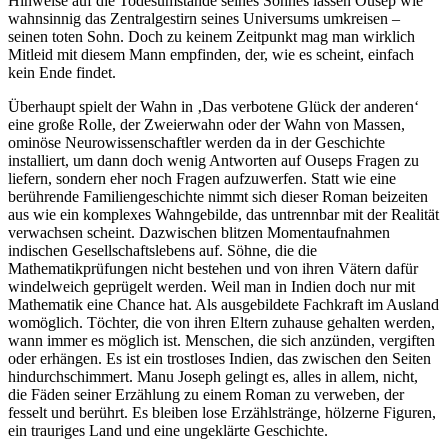
Hinweise auf die Todesumstände seines Sohnes lassen Ousep wie
wahnsinnig das Zentralgestirn seines Universums umkreisen –
seinen toten Sohn. Doch zu keinem Zeitpunkt mag man wirklich
Mitleid mit diesem Mann empfinden, der, wie es scheint, einfach
kein Ende findet.
Überhaupt spielt der Wahn in ‚Das verbotene Glück der anderen‘
eine große Rolle, der Zweierwahn oder der Wahn von Massen,
ominöse Neurowissenschaftler werden da in der Geschichte
installiert, um dann doch wenig Antworten auf Ouseps Fragen zu
liefern, sondern eher noch Fragen aufzuwerfen. Statt wie eine
berührende Familiengeschichte nimmt sich dieser Roman beizeiten
aus wie ein komplexes Wahngebilde, das untrennbar mit der Realität
verwachsen scheint. Dazwischen blitzen Momentaufnahmen
indischen Gesellschaftslebens auf. Söhne, die die
Mathematikprüfungen nicht bestehen und von ihren Vätern dafür
windelweich geprügelt werden. Weil man in Indien doch nur mit
Mathematik eine Chance hat. Als ausgebildete Fachkraft im Ausland
womöglich. Töchter, die von ihren Eltern zuhause gehalten werden,
wann immer es möglich ist. Menschen, die sich anzünden, vergiften
oder erhängen. Es ist ein trostloses Indien, das zwischen den Seiten
hindurchschimmert. Manu Joseph gelingt es, alles in allem, nicht,
die Fäden seiner Erzählung zu einem Roman zu verweben, der
fesselt und berührt. Es bleiben lose Erzählstränge, hölzerne Figuren,
ein trauriges Land und eine ungeklärte Geschichte.