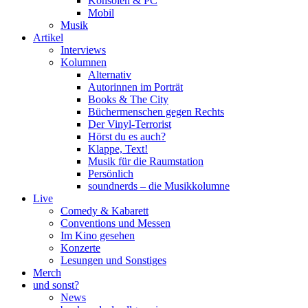
Konsolen & PC
Mobil
Musik
Artikel
Interviews
Kolumnen
Alternativ
Autorinnen im Porträt
Books & The City
Büchermenschen gegen Rechts
Der Vinyl-Terrorist
Hörst du es auch?
Klappe, Text!
Musik für die Raumstation
Persönlich
soundnerds – die Musikkolumne
Live
Comedy & Kabarett
Conventions und Messen
Im Kino gesehen
Konzerte
Lesungen und Sonstiges
Merch
und sonst?
News