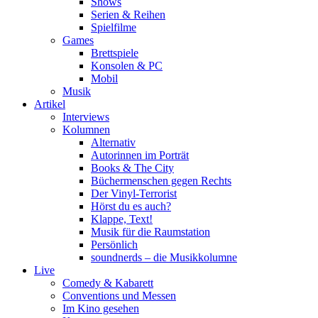
Shows
Serien & Reihen
Spielfilme
Games
Brettspiele
Konsolen & PC
Mobil
Musik
Artikel
Interviews
Kolumnen
Alternativ
Autorinnen im Porträt
Books & The City
Büchermenschen gegen Rechts
Der Vinyl-Terrorist
Hörst du es auch?
Klappe, Text!
Musik für die Raumstation
Persönlich
soundnerds – die Musikkolumne
Live
Comedy & Kabarett
Conventions und Messen
Im Kino gesehen