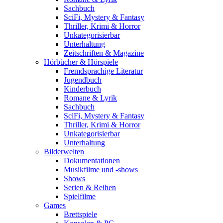
Sachbuch
SciFi, Mystery & Fantasy
Thriller, Krimi & Horror
Unkategorisierbar
Unterhaltung
Zeitschriften & Magazine
Hörbücher & Hörspiele
Fremdsprachige Literatur
Jugendbuch
Kinderbuch
Romane & Lyrik
Sachbuch
SciFi, Mystery & Fantasy
Thriller, Krimi & Horror
Unkategorisierbar
Unterhaltung
Bilderwelten
Dokumentationen
Musikfilme und -shows
Shows
Serien & Reihen
Spielfilme
Games
Brettspiele