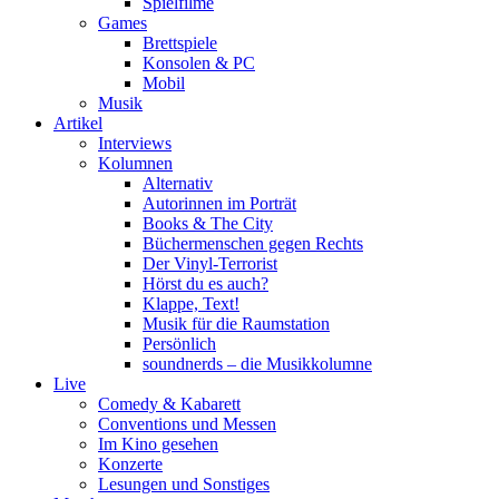
Spielfilme
Games
Brettspiele
Konsolen & PC
Mobil
Musik
Artikel
Interviews
Kolumnen
Alternativ
Autorinnen im Porträt
Books & The City
Büchermenschen gegen Rechts
Der Vinyl-Terrorist
Hörst du es auch?
Klappe, Text!
Musik für die Raumstation
Persönlich
soundnerds – die Musikkolumne
Live
Comedy & Kabarett
Conventions und Messen
Im Kino gesehen
Konzerte
Lesungen und Sonstiges