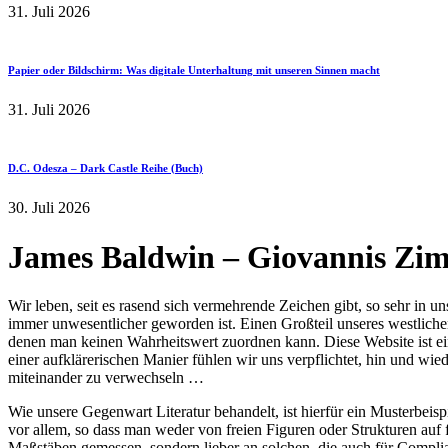
31. Juli 2026
Papier oder Bildschirm: Was digitale Unterhaltung mit unseren Sinnen macht
31. Juli 2026
D.C. Odesza – Dark Castle Reihe (Buch)
30. Juli 2026
James Baldwin – Giovannis Zi
Wir leben, seit es rasend sich vermehrende Zeichen gibt, so sehr in u
immer unwesentlicher geworden ist. Einen Großteil unseres westliche
denen man keinen Wahrheitswert zuordnen kann. Diese Website ist ei
einer aufklärerischen Manier fühlen wir uns verpflichtet, hin und wie
miteinander zu verwechseln …
Wie unsere Gegenwart Literatur behandelt, ist hierfür ein Musterbeisp
vor allem, so dass man weder von freien Figuren oder Strukturen auf
Maßstäben gemessen, sondern lieber an solchen, die auch für Complia