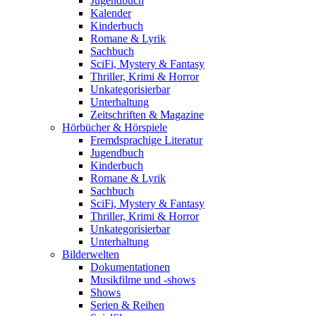
Jugendbuch
Kalender
Kinderbuch
Romane & Lyrik
Sachbuch
SciFi, Mystery & Fantasy
Thriller, Krimi & Horror
Unkategorisierbar
Unterhaltung
Zeitschriften & Magazine
Hörbücher & Hörspiele
Fremdsprachige Literatur
Jugendbuch
Kinderbuch
Romane & Lyrik
Sachbuch
SciFi, Mystery & Fantasy
Thriller, Krimi & Horror
Unkategorisierbar
Unterhaltung
Bilderwelten
Dokumentationen
Musikfilme und -shows
Shows
Serien & Reihen