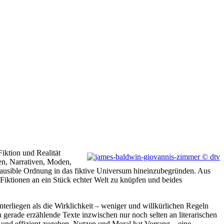
Fiktion und Realität
en, Narrativen, Moden,
plausible Ordnung in das fiktive Universum hineinzubegründen. Aus
e Fiktionen an ein Stück echter Welt zu knüpfen und beides
nterliegen als die Wirklichkeit – weniger und willkürlichen Regeln
gerade erzählende Texte inzwischen nur noch selten an literarischen
 und effizient zugehen. Nutzen und Moral hat Vorrang – eine