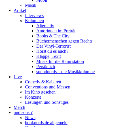
Mobil
Musik
Artikel
Interviews
Kolumnen
Alternativ
Autorinnen im Porträt
Books & The City
Büchermenschen gegen Rechts
Der Vinyl-Terrorist
Hörst du es auch?
Klappe, Text!
Musik für die Raumstation
Persönlich
soundnerds – die Musikkolumne
Live
Comedy & Kabarett
Conventions und Messen
Im Kino gesehen
Konzerte
Lesungen und Sonstiges
Merch
und sonst?
News
booknerds.de allgemein