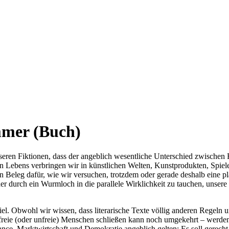
mmer (Buch)
nseren Fiktionen, dass der angeblich wesentliche Unterschied zwischen 
n Lebens verbringen wir in künstlichen Welten, Kunstprodukten, Spiel
n Beleg dafür, wie wir versuchen, trotzdem oder gerade deshalb eine 
der durch ein Wurmloch in die parallele Wirklichkeit zu tauchen, unser
iel. Obwohl wir wissen, dass literarische Texte völlig anderen Regeln u
 freie (oder unfreie) Menschen schließen kann noch umgekehrt – werden 
nce, Marktwirtschaft und Demokratie angeblich gelten: Es soll gerecht