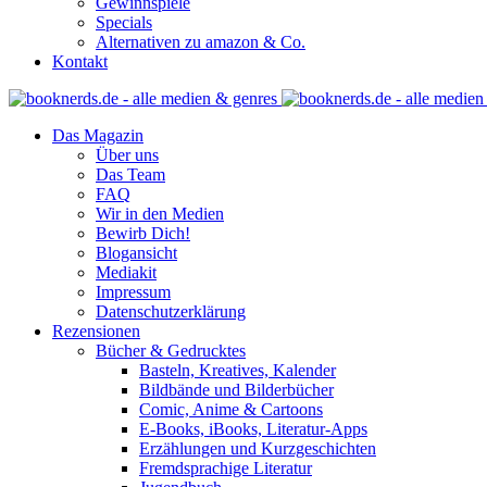
Gewinnspiele
Specials
Alternativen zu amazon & Co.
Kontakt
Das Magazin
Über uns
Das Team
FAQ
Wir in den Medien
Bewirb Dich!
Blogansicht
Mediakit
Impressum
Datenschutzerklärung
Rezensionen
Bücher & Gedrucktes
Basteln, Kreatives, Kalender
Bildbände und Bilderbücher
Comic, Anime & Cartoons
E-Books, iBooks, Literatur-Apps
Erzählungen und Kurzgeschichten
Fremdsprachige Literatur