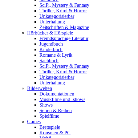
SciFi, Mystery & Fantasy
Thriller, Krimi & Horror
Unkategorisierbar
Unterhaltung
Zeitschriften & Magazine
Hörbücher & Hörspiele
Fremdsprachige Literatur
Jugendbuch
Kinderbuch
Romane & Lyrik
Sachbuch
SciFi, Mystery & Fantasy
Thriller, Krimi & Horror
Unkategorisierbar
Unterhaltung
Bilderwelten
Dokumentationen
Musikfilme und -shows
Shows
Serien & Reihen
Spielfilme
Games
Brettspiele
Konsolen & PC