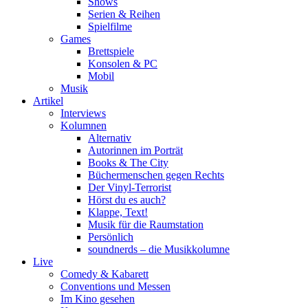
Shows
Serien & Reihen
Spielfilme
Games
Brettspiele
Konsolen & PC
Mobil
Musik
Artikel
Interviews
Kolumnen
Alternativ
Autorinnen im Porträt
Books & The City
Büchermenschen gegen Rechts
Der Vinyl-Terrorist
Hörst du es auch?
Klappe, Text!
Musik für die Raumstation
Persönlich
soundnerds – die Musikkolumne
Live
Comedy & Kabarett
Conventions und Messen
Im Kino gesehen