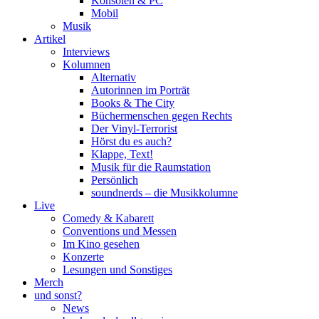
Konsolen & PC
Mobil
Musik
Artikel
Interviews
Kolumnen
Alternativ
Autorinnen im Porträt
Books & The City
Büchermenschen gegen Rechts
Der Vinyl-Terrorist
Hörst du es auch?
Klappe, Text!
Musik für die Raumstation
Persönlich
soundnerds – die Musikkolumne
Live
Comedy & Kabarett
Conventions und Messen
Im Kino gesehen
Konzerte
Lesungen und Sonstiges
Merch
und sonst?
News