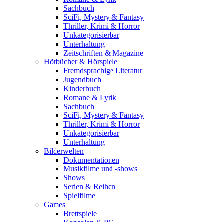
Sachbuch
SciFi, Mystery & Fantasy
Thriller, Krimi & Horror
Unkategorisierbar
Unterhaltung
Zeitschriften & Magazine
Hörbücher & Hörspiele
Fremdsprachige Literatur
Jugendbuch
Kinderbuch
Romane & Lyrik
Sachbuch
SciFi, Mystery & Fantasy
Thriller, Krimi & Horror
Unkategorisierbar
Unterhaltung
Bilderwelten
Dokumentationen
Musikfilme und -shows
Shows
Serien & Reihen
Spielfilme
Games
Brettspiele