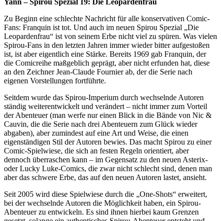
Yann – Spirou Spezial 19: Die Leopardenfrau
Zu Beginn eine schlechte Nachricht für alle konservativen Comic-
Fans: Franquin ist tot. Und auch im neuen Spirou Spezial „Die
Leopardenfrau“ ist von seinem Erbe nicht viel zu spüren. Was vielen
Spirou-Fans in den letzten Jahren immer wieder bitter aufgestoßen
ist, ist aber eigentlich eine Stärke. Bereits 1969 gab Franquin, der
die Comicreihe maßgeblich geprägt, aber nicht erfunden hat, diese
an den Zeichner Jean-Claude Fournier ab, der die Serie nach
eigenen Vorstellungen fortführte.
Seitdem wurde das Spirou-Imperium durch wechselnde Autoren
ständig weiterentwickelt und verändert – nicht immer zum Vorteil
der Abenteuer (man werfe nur einen Blick in die Bände von Nic &
Cauvin, die die Serie nach drei Abenteuern zum Glück wieder
abgaben), aber zumindest auf eine Art und Weise, die einen
eigenständigen Stil der Autoren bewies. Das macht Spirou zu einer
Comic-Spielwiese, die sich an festen Regeln orientiert, aber
dennoch überraschen kann – im Gegensatz zu den neuen Asterix-
oder Lucky Luke-Comics, die zwar nicht schlecht sind, denen man
aber das schwere Erbe, das auf den neuen Autoren lastet, ansieht.
Seit 2005 wird diese Spielwiese durch die „One-Shots“ erweitert,
bei der wechselnde Autoren die Möglichkeit haben, ein Spirou-
Abenteuer zu entwickeln. Es sind ihnen hierbei kaum Grenzen
gesetzt, solange ein authentisches Spirou-Abenteuer entsteht und