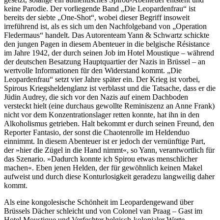
keine Parodie. Der vorliegende Band „Die Leopardenfrau“ ist
bereits der siebte „One-Shot“, wobei dieser Begriff insoweit
irreführend ist, als es sich um den Nachfolgeband von „Operation
Fledermaus“ handelt. Das Autorenteam Yann & Schwartz schickte
den jungen Pagen in diesem Abenteuer in die belgische Résistance
im Jahre 1942, der durch seinen Job im Hotel Moustique – während
der deutschen Besatzung Hauptquartier der Nazis in Brüssel – an
wertvolle Informationen für den Widerstand kommt. „Die
Leopardenfrau“ setzt vier Jahre später ein. Der Krieg ist vorbei,
Spirous Kriegsheldenglanz ist verblasst und die Tatsache, dass er die
Jüdin Audrey, die sich vor den Nazis auf einem Dachboden
versteckt hielt (eine durchaus gewollte Reminiszenz an Anne Frank)
nicht vor dem Konzentrationslager retten konnte, hat ihn in den
Alkoholismus getrieben. Halt bekommt er durch seinen Freund, den
Reporter Fantasio, der sonst die Chaotenrolle im Heldenduo
einnimmt. In diesem Abenteuer ist er jedoch der vernünftige Part,
der »hier die Zügel in die Hand nimmt«, so Yann, verantwortlich für
das Szenario. »Dadurch konnte ich Spirou etwas menschlicher
machen«. Eben jenen Helden, der für gewöhnlich keinen Makel
aufweist und durch diese Konturlosigkeit geradezu langweilig daher
kommt.
Als eine kongolesische Schönheit im Leopardengewand über
Brüssels Dächer schleicht und von Colonel van Praag – Gast im
Hotel Moustique und Verfechter belgisch-kolonialer Werte –