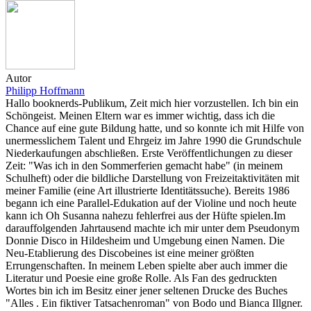
Autor
Philipp Hoffmann
Hallo booknerds-Publikum, Zeit mich hier vorzustellen. Ich bin ein
Schöngeist. Meinen Eltern war es immer wichtig, dass ich die
Chance auf eine gute Bildung hatte, und so konnte ich mit Hilfe von
unermesslichem Talent und Ehrgeiz im Jahre 1990 die Grundschule
Niederkaufungen abschließen. Erste Veröffentlichungen zu dieser
Zeit: "Was ich in den Sommerferien gemacht habe" (in meinem
Schulheft) oder die bildliche Darstellung von Freizeitaktivitäten mit
meiner Familie (eine Art illustrierte Identitätssuche). Bereits 1986
begann ich eine Parallel-Edukation auf der Violine und noch heute
kann ich Oh Susanna nahezu fehlerfrei aus der Hüfte spielen.Im
darauffolgenden Jahrtausend machte ich mir unter dem Pseudonym
Donnie Disco in Hildesheim und Umgebung einen Namen. Die
Neu-Etablierung des Discobeines ist eine meiner größten
Errungenschaften. In meinem Leben spielte aber auch immer die
Literatur und Poesie eine große Rolle. Als Fan des gedruckten
Wortes bin ich im Besitz einer jener seltenen Drucke des Buches
"Alles . Ein fiktiver Tatsachenroman" von Bodo und Bianca Illgner.