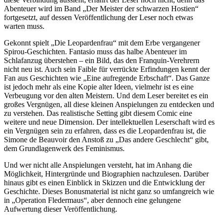
Abenteuer wird im Band „Der Meister der schwarzen Hostien“
fortgesetzt, auf dessen Veröffentlichung der Leser noch etwas
warten muss.
Gekonnt spielt „Die Leopardenfrau“ mit dem Erbe vergangener
Spirou-Geschichten. Fantasio muss das halbe Abenteuer im
Schlafanzug überstehen – ein Bild, das den Franquin-Verehrern
nicht neu ist. Auch sein Faible für verrückte Erfindungen kennt der
Fan aus Geschichten wie „Eine aufregende Erbschaft“. Das Ganze
ist jedoch mehr als eine Kopie alter Ideen, vielmehr ist es eine
Verbeugung vor den alten Meistern. Und dem Leser bereitet es ein
großes Vergnügen, all diese kleinen Anspielungen zu entdecken und
zu verstehen. Das realistische Setting gibt diesem Comic eine
weitere und neue Dimension. Der intellektuellen Leserschaft wird es
ein Vergnügen sein zu erfahren, dass es die Leopardenfrau ist, die
Simone de Beauvoir den Anstoß zu „Das andere Geschlecht“ gibt,
dem Grundlagenwerk des Feminismus.
Und wer nicht alle Anspielungen versteht, hat im Anhang die
Möglichkeit, Hintergründe und Biographien nachzulesen. Darüber
hinaus gibt es einen Einblick in Skizzen und die Entwicklung der
Geschichte. Dieses Bonusmaterial ist nicht ganz so umfangreich wie
in „Operation Fledermaus“, aber dennoch eine gelungene
Aufwertung dieser Veröffentlichung.