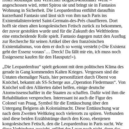
angeschossen wird, rettet Spirou sie und bringt sie in Fantasios
Wohnung in Sicherheit. Die Leopardenfrau entführt daraufhin
kurzerhand Fantasio und lässt sich von ihm nach Paris ins
Existentialistenviertel Saint-Germain-des-Prés chauffieren. Dort
hofft sie einen alten kongolesischen Fetisch zurück zu bekommen,
der zuvor gestohlen wurde und für die Zukunft des Weltfriedens
eine entscheidende Rolle spielt. Fantasio dagegen nutzt den Ausflug
zur Recherche für seinen Artikel über den französischen
Existentialismus, von dem er doch so wenig versteht (»Die Existenz
geht der Essenz voraus’… Dreck! Da fällt mir ein, ich muss noch
Essigessenz kaufen für den Hausputz!«).
„Die Leopardenfrau“ spielt gekonnt mit dem politischen Klima des
gerade in Gang kommenden Kalten Krieges. Vergessen sind die
Untaten ehemaliger Nazis, hier personifiziert durch Oberst von
Knöchel, bekannt als SS-Scherge aus „Operation Fledermaus“. Von
Knöchel soll den Alliierten dabei helfen, einige deutsche
Atomwissenschaftler in die Staaten zu schaffen. Dafür wird ihm die
Rehabilitation versprochen. Interessant ist auch die Figur des
Colonel van Praag, Symbol für die Enttäuschung über den
Untergang Belgiens als Kolonialmacht. Diese Enttäuschung war
nach dem Zweiten Weltkrieg noch vielerorts zu spüren. Verbunden
sind diese beiden Erzählstränge durch den Koso, ebenjenen
kongolesischen Fetisch, den die Leopardenfrau in Paris sucht. Wie
diese Verbindung aussieht, erfährt der Leser noch nicht, denn das