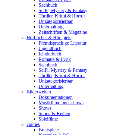
Sachbuch
SciFi, Mystery & Fantasy
Thriller, Krimi & Horror
Unkategorisierbar
Unterhaltung
Zeitschriften & Magazine
Hörbücher & Hörspiele
Fremdsprachige Literatur
Jugendbuch
Kinderbuch
Romane & Lyrik
Sachbuch
SciFi, Mystery & Fantasy
Thriller, Krimi & Horror
Unkategorisierbar
Unterhaltung
Bilderwelten
Dokumentationen
Musikfilme und -shows
Shows
Serien & Reihen
Spielfilme
Games
Brettspiele