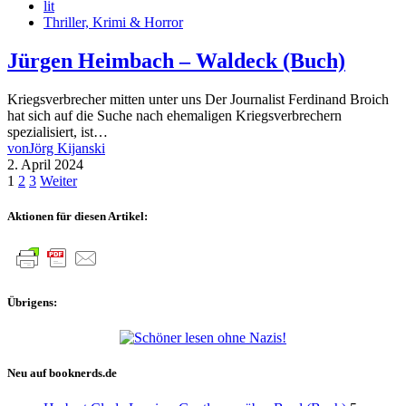
lit
Thriller, Krimi & Horror
Jürgen Heimbach – Waldeck (Buch)
Kriegsverbrecher mitten unter uns Der Journalist Ferdinand Broich
hat sich auf die Suche nach ehemaligen Kriegsverbrechern
spezialisiert, ist…
von
Jörg Kijanski
2. April 2024
Seitennummerierung
1
2
3
Weiter
der
Aktionen für diesen Artikel:
Beiträge
Übrigens:
Neu auf booknerds.de