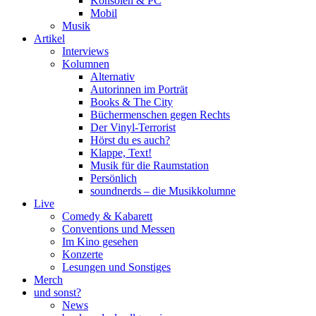
Konsolen & PC
Mobil
Musik
Artikel
Interviews
Kolumnen
Alternativ
Autorinnen im Porträt
Books & The City
Büchermenschen gegen Rechts
Der Vinyl-Terrorist
Hörst du es auch?
Klappe, Text!
Musik für die Raumstation
Persönlich
soundnerds – die Musikkolumne
Live
Comedy & Kabarett
Conventions und Messen
Im Kino gesehen
Konzerte
Lesungen und Sonstiges
Merch
und sonst?
News