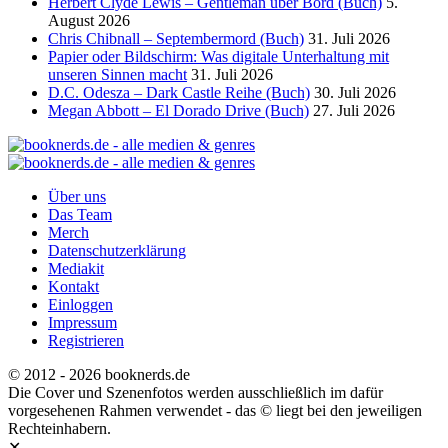
Herbert Clyde Lewis – Gentleman über Bord (Buch)
5.
August 2026
Chris Chibnall – Septembermord (Buch)
31. Juli 2026
Papier oder Bildschirm: Was digitale Unterhaltung mit
unseren Sinnen macht
31. Juli 2026
D.C. Odesza – Dark Castle Reihe (Buch)
30. Juli 2026
Megan Abbott – El Dorado Drive (Buch)
27. Juli 2026
Über uns
Das Team
Merch
Datenschutzerklärung
Mediakit
Kontakt
Einloggen
Impressum
Registrieren
© 2012 - 2026 booknerds.de
Die Cover und Szenenfotos werden ausschließlich im dafür
vorgesehenen Rahmen verwendet - das © liegt bei den jeweiligen
Rechteinhabern.
✕