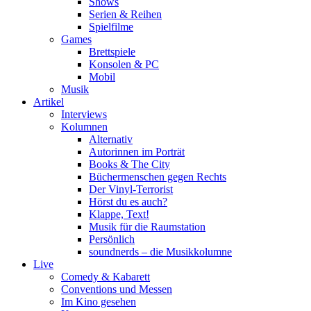
Shows
Serien & Reihen
Spielfilme
Games
Brettspiele
Konsolen & PC
Mobil
Musik
Artikel
Interviews
Kolumnen
Alternativ
Autorinnen im Porträt
Books & The City
Büchermenschen gegen Rechts
Der Vinyl-Terrorist
Hörst du es auch?
Klappe, Text!
Musik für die Raumstation
Persönlich
soundnerds – die Musikkolumne
Live
Comedy & Kabarett
Conventions und Messen
Im Kino gesehen