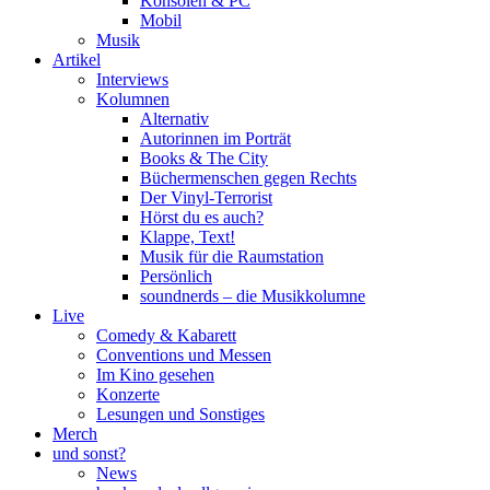
Konsolen & PC
Mobil
Musik
Artikel
Interviews
Kolumnen
Alternativ
Autorinnen im Porträt
Books & The City
Büchermenschen gegen Rechts
Der Vinyl-Terrorist
Hörst du es auch?
Klappe, Text!
Musik für die Raumstation
Persönlich
soundnerds – die Musikkolumne
Live
Comedy & Kabarett
Conventions und Messen
Im Kino gesehen
Konzerte
Lesungen und Sonstiges
Merch
und sonst?
News