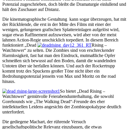
Potenzial zugeschrieben, doch bleibt die Dramaturgie einlullend und
hält den Zuschauer auf Distanz.
Die kinematographische Gestaltung kann sogar überzeugen, hat mit
der Rückblende, die erst in der Mitte des Films mit einer der
wenigen, gelungenen grafischen Splattereinlagen aufgelöst wird,
sogar etwas Raffinement aufzuweisen, wird aber von der meist
lahmen Action-Regie unschicklich torpediert. In diesem Bereich
funktioniert „Dead
Rising –
Watchtower“ zu selten. Die Zombies sind von erschreckender
Harmlosigkeit, fast hat man den Eindruck, mutmaßliche Opfer
schmeißen sich bewusst auf den Boden, damit die wandelnden
Untoten über sie herfallen können. Und auch der Rockertrupp
kommt trotz des Spuckens großer Töne nicht über ein
Bedrohungspotenzial jenseits von Max und Moritz on the road
hinaus.
So bietet „Dead Rising –
Watchtower“ gemütvolle Feierabendunterhaltung, die sowohl
Gorehounds wie „The Walking Dead“-Freunde des eher
intellektuellen Leidens angesichts der Zombieapokalypse deutlich
unterfordert.
Die gediegene Machart, der rührende Versuch
gesellschaftspolitische Relevanz einzubauen, die etwas