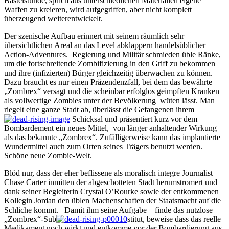
Bastelstunde, sprich aus unterschiedlichen Materialien eigene
Waffen zu kreieren, wird aufgegriffen, aber nicht komplett
überzeugend weiterentwickelt.
Der szenische Aufbau erinnert mit seinem räumlich sehr
übersichtlichen Areal an das Level abklappern handelsüblicher
Action-Adventures. Regierung und Militär schmieden üble Ränke,
um die fortschreitende Zombifizierung in den Griff zu bekommen
und ihre (infizierten) Bürger gleichzeitig überwachen zu können.
Dazu braucht es nur einen Präzendenzfall, bei dem das bewährte
„Zombrex“ versagt und die scheinbar erfolglos geimpften Kranken
als vollwertige Zombies unter der Bevölkerung wüten lässt. Man
riegelt eine ganze Stadt ab, überlässt die Gefangenen ihrem
Schicksal und präsentiert kurz vor dem
Bombardement ein neues Mittel, von länger anhaltender Wirkung
als das bekannte „Zombrex“. Zufälligerweise kann das implantierte
Wundermittel auch zum Orten seines Trägers benutzt werden.
Schöne neue Zombie-Welt.
Blöd nur, dass der eher beflissene als moralisch integre Journalist
Chase Carter inmitten der abgeschotteten Stadt herumstromert und
dank seiner Begleiterin Crystal O’Rourke sowie der entkommenen
Kollegin Jordan den üblen Machenschaften der Staatsmacht auf die
Schliche kommt. Damit ihm seine Aufgabe – finde das nutzlose
„Zombrex“-Sub
stitut, beweise dass das reelle
Medikament noch wirkt und entkomme vor der Bombardierung aus