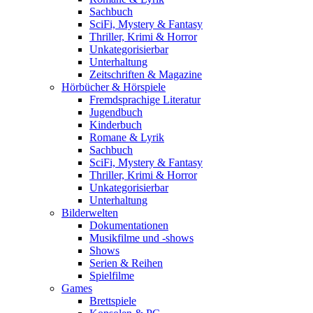
Sachbuch
SciFi, Mystery & Fantasy
Thriller, Krimi & Horror
Unkategorisierbar
Unterhaltung
Zeitschriften & Magazine
Hörbücher & Hörspiele
Fremdsprachige Literatur
Jugendbuch
Kinderbuch
Romane & Lyrik
Sachbuch
SciFi, Mystery & Fantasy
Thriller, Krimi & Horror
Unkategorisierbar
Unterhaltung
Bilderwelten
Dokumentationen
Musikfilme und -shows
Shows
Serien & Reihen
Spielfilme
Games
Brettspiele