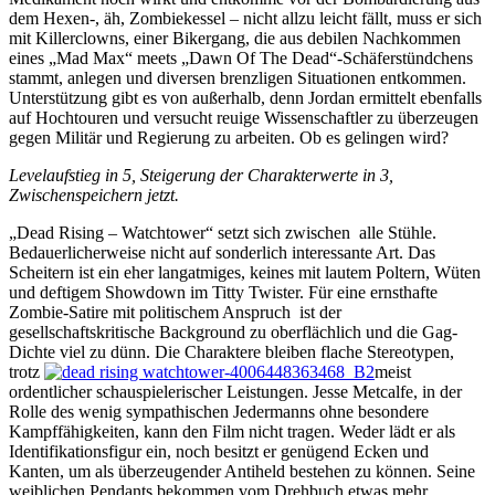
dem Hexen-, äh, Zombiekessel – nicht allzu leicht fällt, muss er sich
mit Killerclowns, einer Bikergang, die aus debilen Nachkommen
eines „Mad Max“ meets „Dawn Of The Dead“-Schäferstündchens
stammt, anlegen und diversen brenzligen Situationen entkommen.
Unterstützung gibt es von außerhalb, denn Jordan ermittelt ebenfalls
auf Hochtouren und versucht reuige Wissenschaftler zu überzeugen
gegen Militär und Regierung zu arbeiten. Ob es gelingen wird?
Levelaufstieg in 5, Steigerung der Charakterwerte in 3,
Zwischenspeichern jetzt.
„Dead Rising – Watchtower“ setzt sich zwischen alle Stühle.
Bedauerlicherweise nicht auf sonderlich interessante Art. Das
Scheitern ist ein eher langatmiges, keines mit lautem Poltern, Wüten
und deftigem Showdown im Titty Twister. Für eine ernsthafte
Zombie-Satire mit politischem Anspruch ist der
gesellschaftskritische Background zu oberflächlich und die Gag-
Dichte viel zu dünn. Die Charaktere bleiben flache Stereotypen,
trotz
meist
ordentlicher schauspielerischer Leistungen. Jesse Metcalfe, in der
Rolle des wenig sympathischen Jedermanns ohne besondere
Kampffähigkeiten, kann den Film nicht tragen. Weder lädt er als
Identifikationsfigur ein, noch besitzt er genügend Ecken und
Kanten, um als überzeugender Antiheld bestehen zu können. Seine
weiblichen Pendants bekommen vom Drehbuch etwas mehr