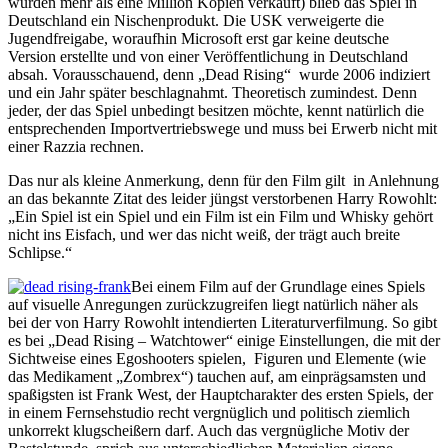
wurden mehr als eine Million Kopien verkauft) blieb das Spiel in
Deutschland ein Nischenprodukt. Die USK verweigerte die
Jugendfreigabe, woraufhin Microsoft erst gar keine deutsche
Version erstellte und von einer Veröffentlichung in Deutschland
absah. Vorausschauend, denn „Dead Rising“ wurde 2006 indiziert
und ein Jahr später beschlagnahmt. Theoretisch zumindest. Denn
jeder, der das Spiel unbedingt besitzen möchte, kennt natürlich die
entsprechenden Importvertriebswege und muss bei Erwerb nicht mit
einer Razzia rechnen.
Das nur als kleine Anmerkung, denn für den Film gilt in Anlehnung
an das bekannte Zitat des leider jüngst verstorbenen Harry Rowohlt:
„Ein Spiel ist ein Spiel und ein Film ist ein Film und Whisky gehört
nicht ins Eisfach, und wer das nicht weiß, der trägt auch breite
Schlipse.“
Bei einem Film auf der Grundlage eines Spiels
auf visuelle Anregungen zurückzugreifen liegt natürlich näher als
bei der von Harry Rowohlt intendierten Literaturverfilmung. So gibt
es bei „Dead Rising – Watchtower“ einige Einstellungen, die mit der
Sichtweise eines Egoshooters spielen, Figuren und Elemente (wie
das Medikament „Zombrex“) tauchen auf, am einprägsamsten und
spaßigsten ist Frank West, der Hauptcharakter des ersten Spiels, der
in einem Fernsehstudio recht vergnüglich und politisch ziemlich
unkorrekt klugscheißern darf. Auch das vergnügliche Motiv der