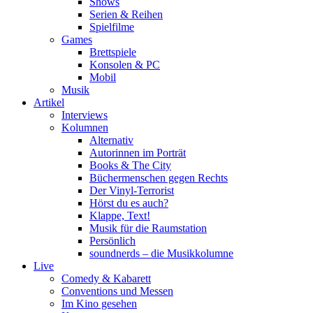
Shows
Serien & Reihen
Spielfilme
Games
Brettspiele
Konsolen & PC
Mobil
Musik
Artikel
Interviews
Kolumnen
Alternativ
Autorinnen im Porträt
Books & The City
Büchermenschen gegen Rechts
Der Vinyl-Terrorist
Hörst du es auch?
Klappe, Text!
Musik für die Raumstation
Persönlich
soundnerds – die Musikkolumne
Live
Comedy & Kabarett
Conventions und Messen
Im Kino gesehen