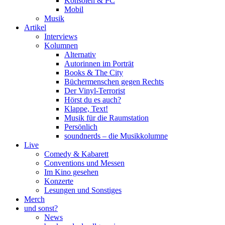
Konsolen & PC
Mobil
Musik
Artikel
Interviews
Kolumnen
Alternativ
Autorinnen im Porträt
Books & The City
Büchermenschen gegen Rechts
Der Vinyl-Terrorist
Hörst du es auch?
Klappe, Text!
Musik für die Raumstation
Persönlich
soundnerds – die Musikkolumne
Live
Comedy & Kabarett
Conventions und Messen
Im Kino gesehen
Konzerte
Lesungen und Sonstiges
Merch
und sonst?
News