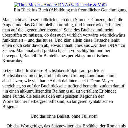
Ein Blick ins Buch (Abbildung mit freundlicher Genehmigung 
Man sucht als Leser natürlich nach dem Sinn des Ganzen, doch die
Augen und das Gehirn bleiben unruhig, und immer wieder blättert
man auf die „gegenüberliegende“ Seite des Buches und meint,
überprüfen zu müssen, ob das auch wirklich vorwärts wie rückwärts
funktioniert – und das tut es. Und klar, allein diese Tatsache lenkt
einen doch sehr davon ab, etwas Inhaltliches aus „Andere DNA“ zu
ziehen. Man analysiert praktisch, sich vorsichtig hin und her
bewegend, Bauteil für Bauteil eines perfekt symmetrischen
Konstrukts.
Letztendlich fußt diese Buchstabenskulptur auf perfekter
Buchstabensymmetrie, und in diesem Umfang kann man kaum
abschätzen, wie viel harte Arbeit dahinter steckt. Denn Meyer
verzichtet, so auf der Buchrückseite treffend bemerkt, zudem darauf,
»in einen akkumulierenden Reihungsstil zu verfallen: Er bindet
seine Funde, die teils aus den entlegensten Regionen der
Wörterbücher herbeigeschafft sind, zu längeren syntaktischen
Bögen.«
Und das ohne Ballast, ohne Füllstoff.
Ob das Wortgefüge, das Satzgewitter, das Erzählte, der Roman als