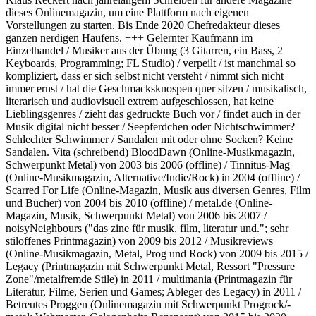
dieses Onlinemagazin, um eine Plattform nach eigenen
Vorstellungen zu starten. Bis Ende 2020 Chefredakteur dieses
ganzen nerdigen Haufens. +++ Gelernter Kaufmann im
Einzelhandel / Musiker aus der Übung (3 Gitarren, ein Bass, 2
Keyboards, Programming; FL Studio) / verpeilt / ist manchmal so
kompliziert, dass er sich selbst nicht versteht / nimmt sich nicht
immer ernst / hat die Geschmacksknospen quer sitzen / musikalisch,
literarisch und audiovisuell extrem aufgeschlossen, hat keine
Lieblingsgenres / zieht das gedruckte Buch vor / findet auch in der
Musik digital nicht besser / Seepferdchen oder Nichtschwimmer?
Schlechter Schwimmer / Sandalen mit oder ohne Socken? Keine
Sandalen. Vita (schreibend) BloodDawn (Online-Musikmagazin,
Schwerpunkt Metal) von 2003 bis 2006 (offline) / Tinnitus-Mag
(Online-Musikmagazin, Alternative/Indie/Rock) in 2004 (offline) /
Scarred For Life (Online-Magazin, Musik aus diversen Genres, Film
und Bücher) von 2004 bis 2010 (offline) / metal.de (Online-
Magazin, Musik, Schwerpunkt Metal) von 2006 bis 2007 /
noisyNeighbours ("das zine für musik, film, literatur und."; sehr
stiloffenes Printmagazin) von 2009 bis 2012 / Musikreviews
(Online-Musikmagazin, Metal, Prog und Rock) von 2009 bis 2015 /
Legacy (Printmagazin mit Schwerpunkt Metal, Ressort "Pressure
Zone"/metalfremde Stile) in 2011 / multimania (Printmagazin für
Literatur, Filme, Serien und Games; Ableger des Legacy) in 2011 /
Betreutes Proggen (Onlinemagazin mit Schwerpunkt Progrock/-