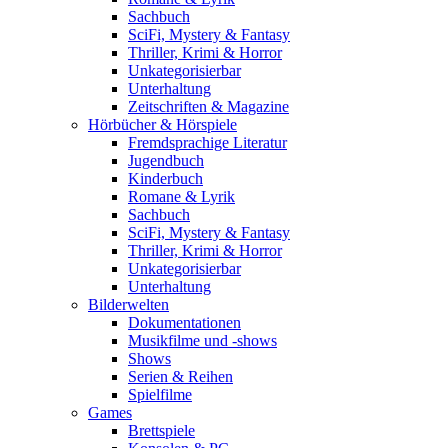
Sachbuch
SciFi, Mystery & Fantasy
Thriller, Krimi & Horror
Unkategorisierbar
Unterhaltung
Zeitschriften & Magazine
Hörbücher & Hörspiele
Fremdsprachige Literatur
Jugendbuch
Kinderbuch
Romane & Lyrik
Sachbuch
SciFi, Mystery & Fantasy
Thriller, Krimi & Horror
Unkategorisierbar
Unterhaltung
Bilderwelten
Dokumentationen
Musikfilme und -shows
Shows
Serien & Reihen
Spielfilme
Games
Brettspiele