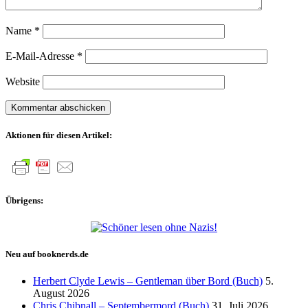
Name
*
E-Mail-Adresse
*
Website
Aktionen für diesen Artikel:
Übrigens:
Neu auf booknerds.de
Herbert Clyde Lewis – Gentleman über Bord (Buch)
5.
August 2026
Chris Chibnall – Septembermord (Buch)
31. Juli 2026