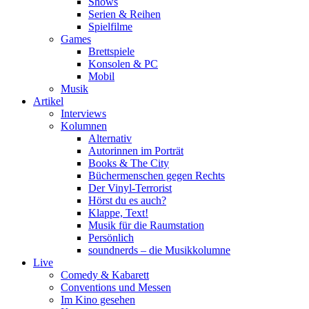
Shows
Serien & Reihen
Spielfilme
Games
Brettspiele
Konsolen & PC
Mobil
Musik
Artikel
Interviews
Kolumnen
Alternativ
Autorinnen im Porträt
Books & The City
Büchermenschen gegen Rechts
Der Vinyl-Terrorist
Hörst du es auch?
Klappe, Text!
Musik für die Raumstation
Persönlich
soundnerds – die Musikkolumne
Live
Comedy & Kabarett
Conventions und Messen
Im Kino gesehen