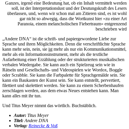
Ganzes, irgend eine Bedeutung hat, ob ein Inhalt vermittelt werden
soll, ist der Interpretationslust und der Deutungskraft des Lesers
überlassen, und, wenn wir schon mal am Zitieren sind, es ist wohl
gar nicht so abwegig, dass die Wortkunst hier »zu einer Art
Paranoia, einem melancholischen Fiebertraum« entgrenzend
beschrieben wird
„Andere DNA“ ist die schrift- und papiergewordene Liebe zur
Sprache und ihren Möglichkeiten. Denn die verschriftlichte Sprache
kann mehr sein, nein, sie
ist
mehr als nur ein Kommunikationsmittel,
mehr als ein Informationsinstrument, mehr als die textliche
Aufarbeitung einer Erzählung oder der strukturierten musikalischen
verbalen Wiedergabe. Sie kann auch ein Spielzeug sein wie in
Rätseln und Gesellschafts- und Videospielen wie Wordox, Boggle
oder Scrabble. Sie kann die Farbpalette für Sprachgemälde sein. Sie
kann ein Baukasten der Kunst sein. Sie kann entstellt, pervertiert,
filettiert und skelettiert werden. Sie kann zu einem Scherbenhaufen
zerschlagen werden, aus dem etwas Neues entstehen kann. Man
kann alles mit ihr tun.
Und Titus Meyer nimmt das wörtlich. Buchstäblich.
Autor:
Titus Meyer
Titel:
Andere DNA
Verlag:
Reinecke & Voß