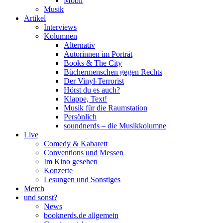
Mobil
Musik
Artikel
Interviews
Kolumnen
Alternativ
Autorinnen im Porträt
Books & The City
Büchermenschen gegen Rechts
Der Vinyl-Terrorist
Hörst du es auch?
Klappe, Text!
Musik für die Raumstation
Persönlich
soundnerds – die Musikkolumne
Live
Comedy & Kabarett
Conventions und Messen
Im Kino gesehen
Konzerte
Lesungen und Sonstiges
Merch
und sonst?
News
booknerds.de allgemein