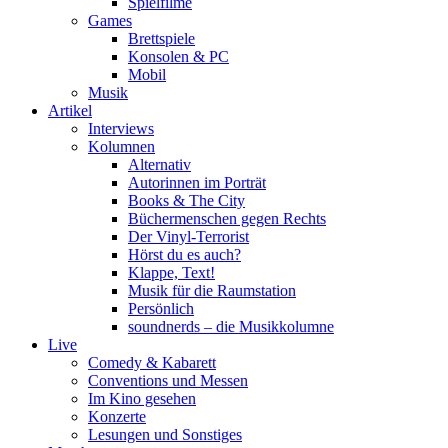
Spielfilme
Games
Brettspiele
Konsolen & PC
Mobil
Musik
Artikel
Interviews
Kolumnen
Alternativ
Autorinnen im Porträt
Books & The City
Büchermenschen gegen Rechts
Der Vinyl-Terrorist
Hörst du es auch?
Klappe, Text!
Musik für die Raumstation
Persönlich
soundnerds – die Musikkolumne
Live
Comedy & Kabarett
Conventions und Messen
Im Kino gesehen
Konzerte
Lesungen und Sonstiges