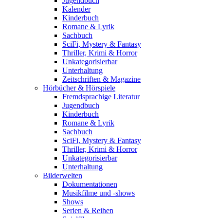
Jugendbuch
Kalender
Kinderbuch
Romane & Lyrik
Sachbuch
SciFi, Mystery & Fantasy
Thriller, Krimi & Horror
Unkategorisierbar
Unterhaltung
Zeitschriften & Magazine
Hörbücher & Hörspiele
Fremdsprachige Literatur
Jugendbuch
Kinderbuch
Romane & Lyrik
Sachbuch
SciFi, Mystery & Fantasy
Thriller, Krimi & Horror
Unkategorisierbar
Unterhaltung
Bilderwelten
Dokumentationen
Musikfilme und -shows
Shows
Serien & Reihen