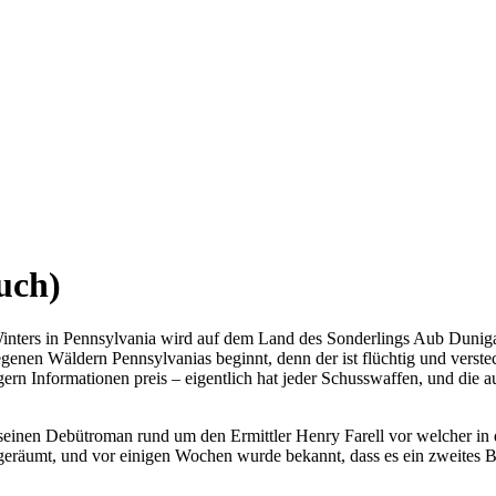
uch)
nters in Pennsylvania wird auf dem Land des Sonderlings Aub Duniga
egenen Wäldern Pennsylvanias beginnt, denn der ist flüchtig und verst
ern Informationen preis – eigentlich hat jeder Schusswaffen, und die a
seinen Debütroman rund um den Ermittler Henry Farell vor welcher in
bgeräumt, und vor einigen Wochen wurde bekannt, dass es ein zweites Bu