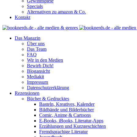
Gewinnspiele
Specials
Alternativen zu amazon & Co.
Kontakt
Das Magazin
Über uns
Das Team
FAQ
Wir in den Medien
Bewirb Dich!
Blogansicht
Mediakit
Impressum
Datenschutzerklärung
Rezensionen
Bücher & Gedrucktes
Basteln, Kreatives, Kalender
Bildbände und Bilderbücher
Comic, Anime & Cartoons
E-Books, iBooks, Literatur-Apps
Erzählungen und Kurzgeschichten
Fremdsprachige Literatur