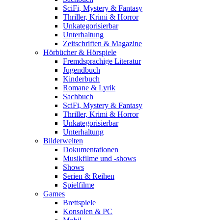
SciFi, Mystery & Fantasy
Thriller, Krimi & Horror
Unkategorisierbar
Unterhaltung
Zeitschriften & Magazine
Hörbücher & Hörspiele
Fremdsprachige Literatur
Jugendbuch
Kinderbuch
Romane & Lyrik
Sachbuch
SciFi, Mystery & Fantasy
Thriller, Krimi & Horror
Unkategorisierbar
Unterhaltung
Bilderwelten
Dokumentationen
Musikfilme und -shows
Shows
Serien & Reihen
Spielfilme
Games
Brettspiele
Konsolen & PC