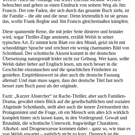
beleuchtet und geben so einen Eindruck von seinem Weg als Jim
Francis. Der rote Faden, der sich durch das gesamte Buch zieht, ist
die Familie – die alte und die neue. Denn letztendlich ist sie genau
das, wofür Frank Begbie und Jim Francis gleichermaßen kämpfen.
Diese spannende Reise, die mit jeder Seite düsterer und brutaler
wird, sogar Thriller-Züge annimmt, erzählt Welsh in seiner
typischen Art. Er nimmt kein Blatt vor den Mund, geizt nicht mit
schnoddriger Sprache und zeichnet ein wenig charmantes Bild von
Schottland. Der schottische Akzent kommt in der deutschen
Übersetzung naturgemäß leider nicht zur Geltung. Wer kann, sollte
Welsh daher lieber auf Englisch lesen, um noch besser in die
Geschichte einzutauchen und die sprachlichen Feinheiten zu
genießen. Empfehlenswert ist aber auch die deutsche Fassung
allemal! Und man muss sagen, dass der deutsche Titel fast noch
besser zum Buch passt als der originale.
Fazit: „Kurzer Abstecher“ ist Rache-Thriller, aber auch Familien-
Drama, gewährt einen Blick auf die gesellschaftlichen und sozialen
Abgründe Schottlands, stellt aber auch die innere Zerrissenheit des
Protagonisten und die Frage, ob ein Mensch sein altes Ich wirklich
komplett hinter sich lassen kann, in den Vordergrund. Gewalt und
Brutalität, die schottische Unterwelt, fragwürdige Charaktere,
Alkohol- und Drogenexzesse kommen dabei – ganz so, wie man es
von Welsh erwartet – natürlich nicht zu kurz. Dennoch ist die