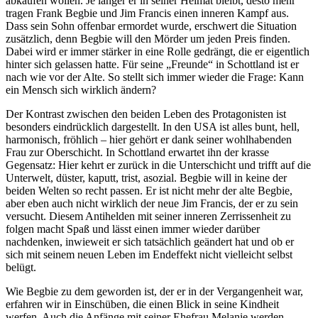
abkaufen wollen. Je länger er in seiner Heimat bleibt, desto mehr
tragen Frank Begbie und Jim Francis einen inneren Kampf aus.
Dass sein Sohn offenbar ermordet wurde, erschwert die Situation
zusätzlich, denn Begbie will den Mörder um jeden Preis finden.
Dabei wird er immer stärker in eine Rolle gedrängt, die er eigentlich
hinter sich gelassen hatte. Für seine „Freunde“ in Schottland ist er
nach wie vor der Alte. So stellt sich immer wieder die Frage: Kann
ein Mensch sich wirklich ändern?
Der Kontrast zwischen den beiden Leben des Protagonisten ist
besonders eindrücklich dargestellt. In den USA ist alles bunt, hell,
harmonisch, fröhlich – hier gehört er dank seiner wohlhabenden
Frau zur Oberschicht. In Schottland erwartet ihn der krasse
Gegensatz: Hier kehrt er zurück in die Unterschicht und trifft auf die
Unterwelt, düster, kaputt, trist, asozial. Begbie will in keine der
beiden Welten so recht passen. Er ist nicht mehr der alte Begbie,
aber eben auch nicht wirklich der neue Jim Francis, der er zu sein
versucht. Diesem Antihelden mit seiner inneren Zerrissenheit zu
folgen macht Spaß und lässt einen immer wieder darüber
nachdenken, inwieweit er sich tatsächlich geändert hat und ob er
sich mit seinem neuen Leben im Endeffekt nicht vielleicht selbst
belügt.
Wie Begbie zu dem geworden ist, der er in der Vergangenheit war,
erfahren wir in Einschüben, die einen Blick in seine Kindheit
werfen. Auch die Anfänge mit seiner Ehefrau Melanie werden