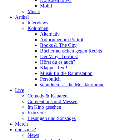
Konsolen & PC
Mobil
Musik
Artikel
Interviews
Kolumnen
Alternativ
Autorinnen im Porträt
Books & The City
Büchermenschen gegen Rechts
Der Vinyl-Terrorist
Hörst du es auch?
Klappe, Text!
Musik für die Raumstation
Persönlich
soundnerds – die Musikkolumne
Live
Comedy & Kabarett
Conventions und Messen
Im Kino gesehen
Konzerte
Lesungen und Sonstiges
Merch
und sonst?
News