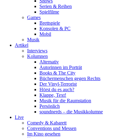
Shows
Serien & Reihen
Spielfilme
Games
Brettspiele
Konsolen & PC
Mobil
Musik
Artikel
Interviews
Kolumnen
Alternativ
Autorinnen im Porträt
Books & The City
Büchermenschen gegen Rechts
Der Vinyl-Terrorist
Hörst du es auch?
Klappe, Text!
Musik für die Raumstation
Persönlich
soundnerds – die Musikkolumne
Live
Comedy & Kabarett
Conventions und Messen
Im Kino gesehen