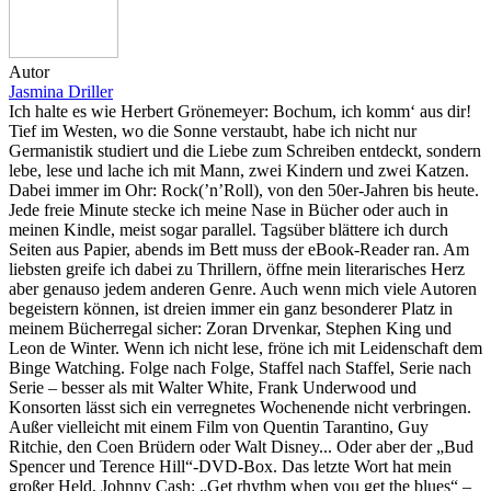
Autor
Jasmina Driller
Ich halte es wie Herbert Grönemeyer: Bochum, ich komm‘ aus dir!
Tief im Westen, wo die Sonne verstaubt, habe ich nicht nur
Germanistik studiert und die Liebe zum Schreiben entdeckt, sondern
lebe, lese und lache ich mit Mann, zwei Kindern und zwei Katzen.
Dabei immer im Ohr: Rock(’n’Roll), von den 50er-Jahren bis heute.
Jede freie Minute stecke ich meine Nase in Bücher oder auch in
meinen Kindle, meist sogar parallel. Tagsüber blättere ich durch
Seiten aus Papier, abends im Bett muss der eBook-Reader ran. Am
liebsten greife ich dabei zu Thrillern, öffne mein literarisches Herz
aber genauso jedem anderen Genre. Auch wenn mich viele Autoren
begeistern können, ist dreien immer ein ganz besonderer Platz in
meinem Bücherregal sicher: Zoran Drvenkar, Stephen King und
Leon de Winter. Wenn ich nicht lese, fröne ich mit Leidenschaft dem
Binge Watching. Folge nach Folge, Staffel nach Staffel, Serie nach
Serie – besser als mit Walter White, Frank Underwood und
Konsorten lässt sich ein verregnetes Wochenende nicht verbringen.
Außer vielleicht mit einem Film von Quentin Tarantino, Guy
Ritchie, den Coen Brüdern oder Walt Disney... Oder aber der „Bud
Spencer und Terence Hill“-DVD-Box. Das letzte Wort hat mein
großer Held, Johnny Cash: „Get rhythm when you get the blues“ –