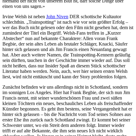
niemand der nicht von unserem Blut ist, darf solche Dinge über
einen von uns sagen.»
Irvine Welsh ist neben
John Niven
DER schottische Kultautor
schlechthin. „Trainspotting“ ist nach wie vor sein größter Erfolg –
wer das Buch nicht gelesen oder den Film nicht gesehen hat, dem ist
zumindest der Titel ein Begriff. Welsh-Fans treffen in „Kurzer
Abstecher“ nun auf bekannte Charaktere: Allen voran Frank
Begbie, der sein altes Leben als brutaler Schläger, Knacki, Säufer
hinter sich gelassen und als Jim Francis einen Neuanfang gewagt
hat. Aber auch weitere Namen, die Trainspotting-Kennern geläufig
sein dürften, tauchen in der Geschichte immer wieder auf. Das soll
nicht heißen, dass nur Insider Spaß an diesem Stück schottischer
Literatur haben werden. Nein, auch, wer hier seinen ersten Welsh
liest, wird nicht enttäuscht und kann der Story problemlos folgen.
Zunächst befinden wir uns allerdings nicht in Schottland, sondern
im sonnigen Los Angeles. Hier hat Frank Begbie, der sich nun Jim
Francis nennt, mit seiner wunderschönen Frau und zwei süßen
kleinen Töchtern ein neues, beschauliches Leben als freischaffender
Künstler begonnen. Es geht ihm bestens, seine Vergangenheit hat er
hinter sich gelassen – bis die Nachricht vom Tod seines Sohnes aus
erster Ehe ihn zurück nach Schottland zwingt. Er kommt bei seiner
Schwester unter, wo ein Streit dem anderen folgt. Immer wieder
trifft er auf alte Bekannte, die ihm sein neues Ich nicht wirklich