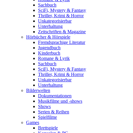
Sachbuch
SciFi, Mystery & Fantasy
Thriller, Krimi & Horror
Unkategorisierbar
Unterhaltung
Zeitschriften & Magazine
Hörbücher & Hörspiele
Fremdsprachige Literatur
Jugendbuch
Kinderbuch
Romane & Lyrik
Sachbuch
SciFi, Mystery & Fantasy
Thriller, Krimi & Horror
Unkategorisierbar
Unterhaltung
Bilderwelten
Dokumentationen
Musikfilme und -shows
Shows
Serien & Reihen
Spielfilme
Games
Brettspiele