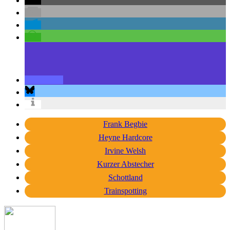
Frank Begbie
Heyne Hardcore
Irvine Welsh
Kurzer Abstecher
Schottland
Trainspotting