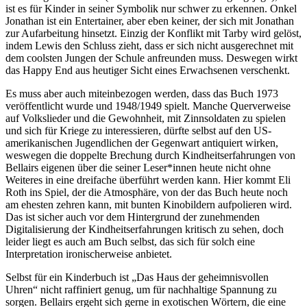
ist es für Kinder in seiner Symbolik nur schwer zu erkennen. Onkel
Jonathan ist ein Entertainer, aber eben keiner, der sich mit Jonathan
zur Aufarbeitung hinsetzt. Einzig der Konflikt mit Tarby wird gelöst,
indem Lewis den Schluss zieht, dass er sich nicht ausgerechnet mit
dem coolsten Jungen der Schule anfreunden muss. Deswegen wirkt
das Happy End aus heutiger Sicht eines Erwachsenen verschenkt.
Es muss aber auch miteinbezogen werden, dass das Buch 1973
veröffentlicht wurde und 1948/1949 spielt. Manche Querverweise
auf Volkslieder und die Gewohnheit, mit Zinnsoldaten zu spielen
und sich für Kriege zu interessieren, dürfte selbst auf den US-
amerikanischen Jugendlichen der Gegenwart antiquiert wirken,
weswegen die doppelte Brechung durch Kindheitserfahrungen von
Bellairs eigenen über die seiner Leser*innen heute nicht ohne
Weiteres in eine dreifache überführt werden kann. Hier kommt Eli
Roth ins Spiel, der die Atmosphäre, von der das Buch heute noch
am ehesten zehren kann, mit bunten Kinobildern aufpolieren wird.
Das ist sicher auch vor dem Hintergrund der zunehmenden
Digitalisierung der Kindheitserfahrungen kritisch zu sehen, doch
leider liegt es auch am Buch selbst, das sich für solch eine
Interpretation ironischerweise anbietet.
Selbst für ein Kinderbuch ist „Das Haus der geheimnisvollen
Uhren“ nicht raffiniert genug, um für nachhaltige Spannung zu
sorgen. Bellairs ergeht sich gerne in exotischen Wörtern, die eine