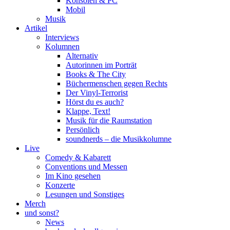
Konsolen & PC
Mobil
Musik
Artikel
Interviews
Kolumnen
Alternativ
Autorinnen im Porträt
Books & The City
Büchermenschen gegen Rechts
Der Vinyl-Terrorist
Hörst du es auch?
Klappe, Text!
Musik für die Raumstation
Persönlich
soundnerds – die Musikkolumne
Live
Comedy & Kabarett
Conventions und Messen
Im Kino gesehen
Konzerte
Lesungen und Sonstiges
Merch
und sonst?
News