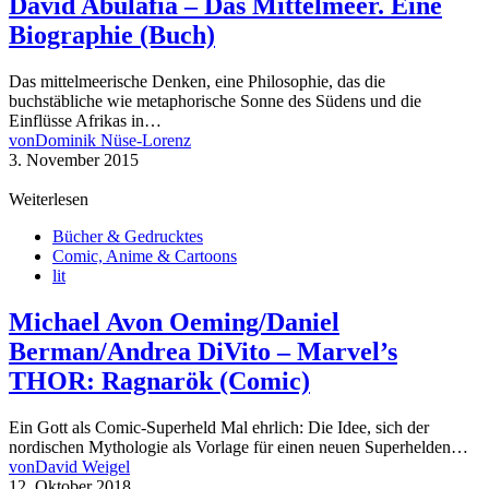
David Abulafia – Das Mittelmeer. Eine
Biographie (Buch)
Das mittelmeerische Denken, eine Philosophie, das die
buchstäbliche wie metaphorische Sonne des Südens und die
Einflüsse Afrikas in…
von
Dominik Nüse-Lorenz
3. November 2015
Weiterlesen
Bücher & Gedrucktes
Comic, Anime & Cartoons
lit
Michael Avon Oeming/Daniel
Berman/Andrea DiVito – Marvel’s
THOR: Ragnarök (Comic)
Ein Gott als Comic-Superheld Mal ehrlich: Die Idee, sich der
nordischen Mythologie als Vorlage für einen neuen Superhelden…
von
David Weigel
12. Oktober 2018