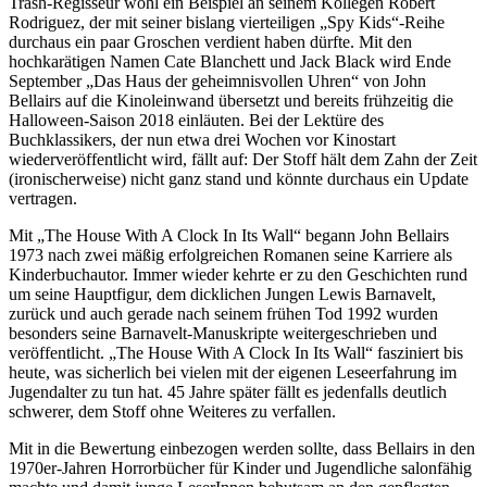
Trash-Regisseur wohl ein Beispiel an seinem Kollegen Robert
Rodriguez, der mit seiner bislang vierteiligen „Spy Kids“-Reihe
durchaus ein paar Groschen verdient haben dürfte. Mit den
hochkarätigen Namen Cate Blanchett und Jack Black wird Ende
September „Das Haus der geheimnisvollen Uhren“ von John
Bellairs auf die Kinoleinwand übersetzt und bereits frühzeitig die
Halloween-Saison 2018 einläuten. Bei der Lektüre des
Buchklassikers, der nun etwa drei Wochen vor Kinostart
wiederveröffentlicht wird, fällt auf: Der Stoff hält dem Zahn der Zeit
(ironischerweise) nicht ganz stand und könnte durchaus ein Update
vertragen.
Mit „The House With A Clock In Its Wall“ begann John Bellairs
1973 nach zwei mäßig erfolgreichen Romanen seine Karriere als
Kinderbuchautor. Immer wieder kehrte er zu den Geschichten rund
um seine Hauptfigur, dem dicklichen Jungen Lewis Barnavelt,
zurück und auch gerade nach seinem frühen Tod 1992 wurden
besonders seine Barnavelt-Manuskripte weitergeschrieben und
veröffentlicht. „The House With A Clock In Its Wall“ fasziniert bis
heute, was sicherlich bei vielen mit der eigenen Leseerfahrung im
Jugendalter zu tun hat. 45 Jahre später fällt es jedenfalls deutlich
schwerer, dem Stoff ohne Weiteres zu verfallen.
Mit in die Bewertung einbezogen werden sollte, dass Bellairs in den
1970er-Jahren Horrorbücher für Kinder und Jugendliche salonfähig