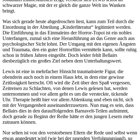
schwarzer Magie, mit der er gleich die ganze Welt ins Wanken
bringt.
Was sich gerade heute abgedroschen liest, kann zum Teil durch die
Einordnung in der Abteilung „Kinderliteratur“ legitimiert werden.
Die Einführung in das Einmaleins der Horror-Topoi ist ein nobles
Unterfangen, zumal sich eine Heranführung an das Genre auch aus
psychologischer Sicht lohnt. Der Umgang mit den eigenen Ängsten
und Traumata, den ein guter Horrorfilm vermitteln kann, sollte ruhig
schon in frühen Jahren eingeübt. Doch leider fehlt Bellairs
diesbezüglich ein großes Ziel neben dem Unterhaltungswert.
Lewis ist eine in mehrfacher Hinsicht traumatisierte Figur, die
obendrein auch noch in einem Haus lebt, in dem eine gewisse
Zeitlosigkeit herrscht. Oft wird die Zeit über den Spaß vergessen,
Zeitreisen zu Schlachten, von denen Lewis gelesen hat, werden
unternommen und vor allem geht es um die versteckte, tickende
Uhr. Therapie heißt hier vor allem Ablenkung und eben nicht, sich
mit der Vergangenheit auseinanderzusetzen. Nun mag es sein, dass
Bellairs dies in den darauffolgenden Barnavelt-Teilen aufnimmt,
doch gerade zu Beginn der Reihe hätte er den jungen Lesern mehr
zutrauen können.
Nur selten ist von den verstorbenen Eltern die Rede und selbst wenn
etwas angedeutet wird (wie bei der rasenden Verfolgungsjagd), so