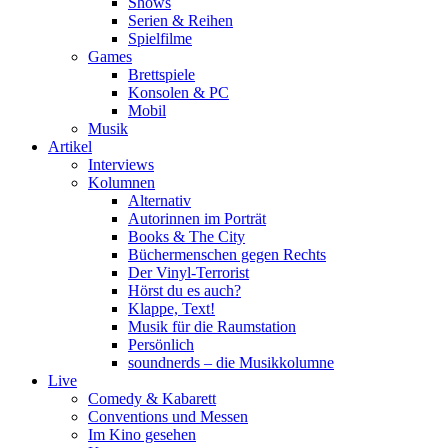
Shows
Serien & Reihen
Spielfilme
Games
Brettspiele
Konsolen & PC
Mobil
Musik
Artikel
Interviews
Kolumnen
Alternativ
Autorinnen im Porträt
Books & The City
Büchermenschen gegen Rechts
Der Vinyl-Terrorist
Hörst du es auch?
Klappe, Text!
Musik für die Raumstation
Persönlich
soundnerds – die Musikkolumne
Live
Comedy & Kabarett
Conventions und Messen
Im Kino gesehen