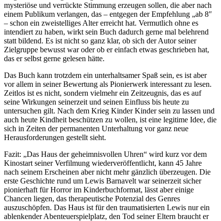
mysteriöse und verrückte Stimmung erzeugen sollen, die aber nach
einem Publikum verlangen, das – entgegen der Empfehlung „ab 8″
– schon ein zweistelliges Alter erreicht hat. Vermutlich ohne es
intendiert zu haben, wirkt sein Buch dadurch gerne mal belehrend
statt bildend. Es ist nicht so ganz klar, ob sich der Autor seiner
Zielgruppe bewusst war oder ob er einfach etwas geschrieben hat,
das er selbst gerne gelesen hätte.
Das Buch kann trotzdem ein unterhaltsamer Spaß sein, es ist aber
vor allem in seiner Bewertung als Pionierwerk interessant zu lesen.
Zeitlos ist es nicht, sondern vielmehr ein Zeitzeugnis, das es auf
seine Wirkungen seinerzeit und seinen Einfluss bis heute zu
untersuchen gilt. Nach dem Krieg Kinder Kinder sein zu lassen und
auch heute Kindheit beschützen zu wollen, ist eine legitime Idee, die
sich in Zeiten der permanenten Unterhaltung vor ganz neue
Herausforderungen gestellt sieht.
Fazit: „Das Haus der geheimnisvollen Uhren“ wird kurz vor dem
Kinostart seiner Verfilmung wiederveröffentlicht, kann 45 Jahre
nach seinem Erscheinen aber nicht mehr gänzlich überzeugen. Die
erste Geschichte rund um Lewis Barnavelt war seinerzeit sicher
pionierhaft für Horror im Kinderbuchformat, lässt aber einige
Chancen liegen, das therapeutische Potenzial des Genres
auszuschöpfen. Das Haus ist für den traumatisierten Lewis nur ein
ablenkender Abenteuerspielplatz, den Tod seiner Eltern braucht er