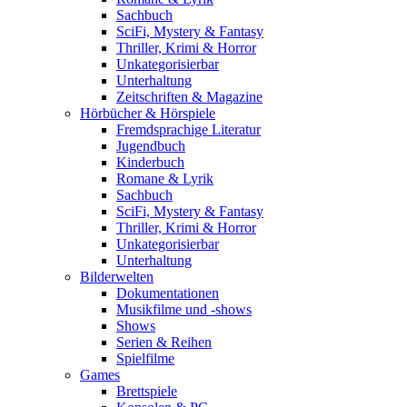
Sachbuch
SciFi, Mystery & Fantasy
Thriller, Krimi & Horror
Unkategorisierbar
Unterhaltung
Zeitschriften & Magazine
Hörbücher & Hörspiele
Fremdsprachige Literatur
Jugendbuch
Kinderbuch
Romane & Lyrik
Sachbuch
SciFi, Mystery & Fantasy
Thriller, Krimi & Horror
Unkategorisierbar
Unterhaltung
Bilderwelten
Dokumentationen
Musikfilme und -shows
Shows
Serien & Reihen
Spielfilme
Games
Brettspiele