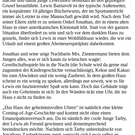
machte und damit junge LeserInnen behutsam an den gepflegten
Grusel heranführte. Lewis Barnavelt ist der typische Außenseiter,
ein korpulenter 10-jähriger Bücherwurm, der im Sportunterricht
immer als Letzter in eine Mannschaft gewählt wird. Nach dem Tod
seiner Eltern zieht er zu seinem Onkel Jonathan, der in einem alten
Haus in einer amerikanischen Kleinstadt lebt. Statt von der ganzen
Situation überfordert zu sein und sich vor dem dunklen Haus zu
gruseln, findet sich Lewis in einer Wohlfühloase wieder, die wie ein
Urlaub auf einem großen Abenteuerspielplatz daherkommt.
Jonathan und seine urige Nachbarin Mrs. Zimmermann bieten dem
Jungen alles, was er sich kaum zu wünschen wagte:
Gesellschaftsspiele bis in die Nacht (die Schule wird da gerne mal
zugunsten der Kindergeschichte vernachlässigt), Kekse und Kakao
bis zum Abwinken und ein wenig Zauberei. In dem großen Haus
scheint es ein wenig zu spuken, allerdings nur soweit, wie es für
Lewis ein faszinierender Spaß sein kann. Doch das Gebäude trägt
auch ein Geheimnis in sich: In den Wänden tickt eine Uhr, die im
Haus e nicht zu finden ist.
„Das Haus der geheimnisvollen Uhren“ ist natürlich eine kleine
Coming-of-Age-Geschichte und kommt nicht ohne einen
Emanzipationsversuch aus. Da ist nämlich der coole Junge Tarby,
den Lewis als Freund gewinnen und dementsprechend
beeindrucken möchte. Nachdem sich Tarby unbeeindruckt von
Jonathans Zauberkünsten zeigt, versucht sich Lewis selbst an