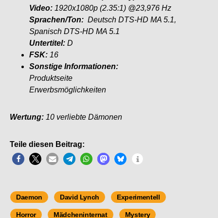
Video:
1920x1080p (2.35:1) @23,976 Hz
Sprachen/Ton
:
Deutsch DTS-HD MA 5.1,
Spanisch DTS-HD MA 5.1
Untertitel:
D
FSK:
16
Sonstige Informationen:
Produktseite
Erwerbsmöglichkeiten
Wertung:
10 verliebte Dämonen
Teile diesen Beitrag:
Daemon
David Lynch
Experimentell
Horror
Mädcheninternat
Mystery