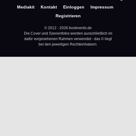
Mediakit
Kontakt
Einloggen
Impressum
Registrieren
© 2012 - 2026 booknerds.de
Die Cover und Szenenfotos werden ausschließlich im
dafür vorgesehenen Rahmen verwendet - das © liegt
bei den jeweiligen Rechteinhabern.