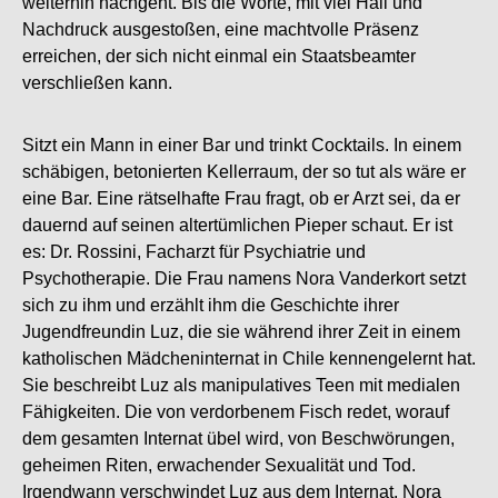
weiterhin nachgeht. Bis die Worte, mit viel Hall und
Nachdruck ausgestoßen, eine machtvolle Präsenz
erreichen, der sich nicht einmal ein Staatsbeamter
verschließen kann.
Sitzt ein Mann in einer Bar und trinkt Cocktails. In einem
schäbigen, betonierten Kellerraum, der so tut als wäre er
eine Bar. Eine rätselhafte Frau fragt, ob er Arzt sei, da er
dauernd auf seinen altertümlichen Pieper schaut. Er ist
es: Dr. Rossini, Facharzt für Psychiatrie und
Psychotherapie. Die Frau namens Nora Vanderkort setzt
sich zu ihm und erzählt ihm die Geschichte ihrer
Jugendfreundin Luz, die sie während ihrer Zeit in einem
katholischen Mädcheninternat in Chile kennengelernt hat.
Sie beschreibt Luz als manipulatives Teen mit medialen
Fähigkeiten. Die von verdorbenem Fisch redet, worauf
dem gesamten Internat übel wird, von Beschwörungen,
geheimen Riten, erwachender Sexualität und Tod.
Irgendwann verschwindet Luz aus dem Internat. Nora