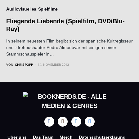
Audiovisuelles
Spielfilme
Fliegende Liebende (Spielfilm, DVD/Blu-
Ray)
In seinem neuesten Film begibt sich der spanische Kultregisseur
und -drehbuchautor Pedro Almodóvar mit einigen seiner
Stammschauspieler in…
VON
CHRIS POPP
14. NOVEMBER 2013
Über uns
Das Team
Merch
Datenschutzerklärung