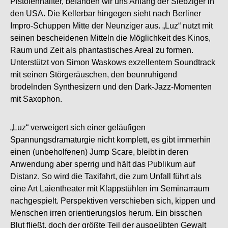
Pistolenhalfter, befänden wir uns Anfang der Siebziger in
den USA. Die Kellerbar hingegen sieht nach Berliner
Impro-Schuppen Mitte der Neunziger aus. „Luz“ nutzt mit
seinen bescheidenen Mitteln die Möglichkeit des Kinos,
Raum und Zeit als phantastisches Areal zu formen.
Unterstützt von Simon Waskows exzellentem Soundtrack
mit seinen Störgeräuschen, den beunruhigend
brodelnden Synthesizern und den Dark-Jazz-Momenten
mit Saxophon.
„Luz“ verweigert sich einer geläufigen
Spannungsdramaturgie nicht komplett, es gibt immerhin
einen (unbeholfenen) Jump Scare, bleibt in deren
Anwendung aber sperrig und hält das Publikum auf
Distanz. So wird die Taxifahrt, die zum Unfall führt als
eine Art Laientheater mit Klappstühlen im Seminarraum
nachgespielt. Perspektiven verschieben sich, kippen und
Menschen irren orientierungslos herum. Ein bisschen
Blut fließt, doch der größte Teil der ausgeübten Gewalt