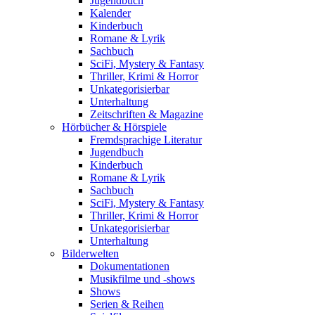
Jugendbuch
Kalender
Kinderbuch
Romane & Lyrik
Sachbuch
SciFi, Mystery & Fantasy
Thriller, Krimi & Horror
Unkategorisierbar
Unterhaltung
Zeitschriften & Magazine
Hörbücher & Hörspiele
Fremdsprachige Literatur
Jugendbuch
Kinderbuch
Romane & Lyrik
Sachbuch
SciFi, Mystery & Fantasy
Thriller, Krimi & Horror
Unkategorisierbar
Unterhaltung
Bilderwelten
Dokumentationen
Musikfilme und -shows
Shows
Serien & Reihen