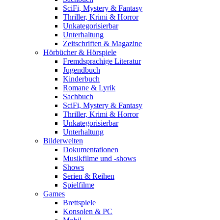
SciFi, Mystery & Fantasy
Thriller, Krimi & Horror
Unkategorisierbar
Unterhaltung
Zeitschriften & Magazine
Hörbücher & Hörspiele
Fremdsprachige Literatur
Jugendbuch
Kinderbuch
Romane & Lyrik
Sachbuch
SciFi, Mystery & Fantasy
Thriller, Krimi & Horror
Unkategorisierbar
Unterhaltung
Bilderwelten
Dokumentationen
Musikfilme und -shows
Shows
Serien & Reihen
Spielfilme
Games
Brettspiele
Konsolen & PC