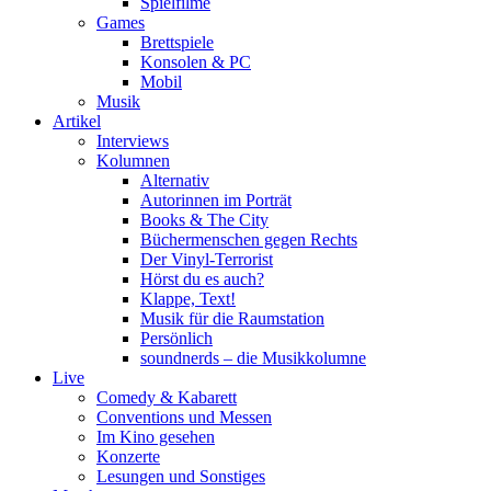
Spielfilme
Games
Brettspiele
Konsolen & PC
Mobil
Musik
Artikel
Interviews
Kolumnen
Alternativ
Autorinnen im Porträt
Books & The City
Büchermenschen gegen Rechts
Der Vinyl-Terrorist
Hörst du es auch?
Klappe, Text!
Musik für die Raumstation
Persönlich
soundnerds – die Musikkolumne
Live
Comedy & Kabarett
Conventions und Messen
Im Kino gesehen
Konzerte
Lesungen und Sonstiges