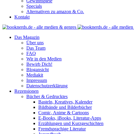
Gewinnspiele
Specials
Alternativen zu amazon & Co.
Kontakt
Das Magazin
Über uns
Das Team
FAQ
Wir in den Medien
Bewirb Dich!
Blogansicht
Mediakit
Impressum
Datenschutzerklärung
Rezensionen
Bücher & Gedrucktes
Basteln, Kreatives, Kalender
Bildbände und Bilderbücher
Comic, Anime & Cartoons
E-Books, iBooks, Literatur-Apps
Erzählungen und Kurzgeschichten
Fremdsprachige Literatur