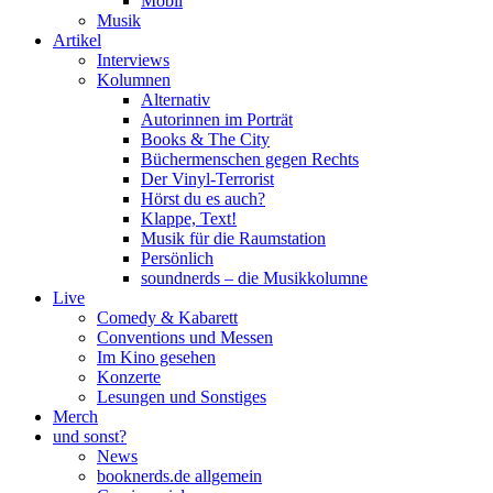
Mobil
Musik
Artikel
Interviews
Kolumnen
Alternativ
Autorinnen im Porträt
Books & The City
Büchermenschen gegen Rechts
Der Vinyl-Terrorist
Hörst du es auch?
Klappe, Text!
Musik für die Raumstation
Persönlich
soundnerds – die Musikkolumne
Live
Comedy & Kabarett
Conventions und Messen
Im Kino gesehen
Konzerte
Lesungen und Sonstiges
Merch
und sonst?
News
booknerds.de allgemein