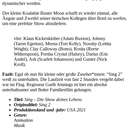
dynamischer werden.
Der kleine Koalabär Buster Moon schafft es wieder einmal, alle
Ängste und Zweifel seiner tierischen Kollegen über Bord zu werfen,
um eine perfekte Show abzuliefern.
vlnr: Klaus Kickenklober (Adam Buxton), Johnny
(Taron Egerton), Meena (Tori Kelly), Nooshy (Letitia
Wright), Clay Calloway (Bono), Rosita (Reese
Witherspoon), Porsha Crystal (Halsey), Darius (Eric
André), Ash (Scarlett Johansson) und Gunter (Nick
Kroll).
Fazit:
Egal ob nun für kleine oder große Zuseher*innen: “Sing 2”
weiß zu unterhalten. Die Laufzeit von fast 2 Stunden vergeht dabei
wie im Flug. Regisseur Garth Jennings ist hier ein absolut
unterhaltsamer und flotter Familienfilm gelungen.
Titel:
Sing – Die Show deines Lebens
Originaltitel:
Sing 2
Produktionsland und -jahr:
USA 2021
Genre:
Animation
Musik