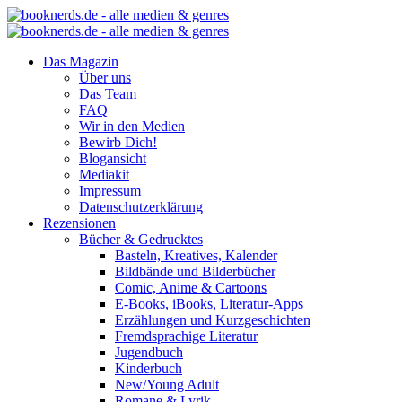
Das Magazin
Über uns
Das Team
FAQ
Wir in den Medien
Bewirb Dich!
Blogansicht
Mediakit
Impressum
Datenschutzerklärung
Rezensionen
Bücher & Gedrucktes
Basteln, Kreatives, Kalender
Bildbände und Bilderbücher
Comic, Anime & Cartoons
E-Books, iBooks, Literatur-Apps
Erzählungen und Kurzgeschichten
Fremdsprachige Literatur
Jugendbuch
Kinderbuch
New/Young Adult
Romane & Lyrik