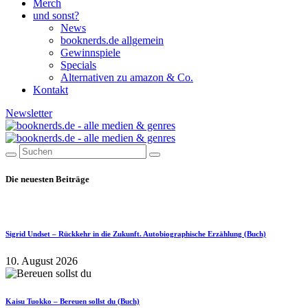
Merch
und sonst?
News
booknerds.de allgemein
Gewinnspiele
Specials
Alternativen zu amazon & Co.
Kontakt
Newsletter
Die neuesten Beiträge
Sigrid Undset – Rückkehr in die Zukunft. Autobiographische Erzählung (Buch)
10. August 2026
Kaisu Tuokko – Bereuen sollst du (Buch)