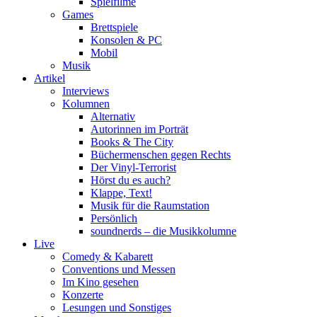
Spielfilme
Games
Brettspiele
Konsolen & PC
Mobil
Musik
Artikel
Interviews
Kolumnen
Alternativ
Autorinnen im Porträt
Books & The City
Büchermenschen gegen Rechts
Der Vinyl-Terrorist
Hörst du es auch?
Klappe, Text!
Musik für die Raumstation
Persönlich
soundnerds – die Musikkolumne
Live
Comedy & Kabarett
Conventions und Messen
Im Kino gesehen
Konzerte
Lesungen und Sonstiges