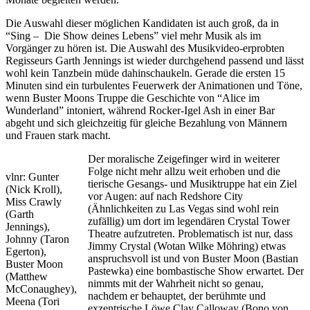
Die Auswahl dieser möglichen Kandidaten ist auch groß, da in
“Sing – Die Show deines Lebens” viel mehr Musik als im
Vorgänger zu hören ist. Die Auswahl des Musikvideo-erprobten
Regisseurs Garth Jennings ist wieder durchgehend passend und lässt
wohl kein Tanzbein müde dahinschaukeln. Gerade die ersten 15
Minuten sind ein turbulentes Feuerwerk der Animationen und Töne,
wenn Buster Moons Truppe die Geschichte von “Alice im
Wunderland” intoniert, während Rocker-Igel Ash in einer Bar
abgeht und sich gleichzeitig für gleiche Bezahlung von Männern
und Frauen stark macht.
Der moralische Zeigefinger wird in weiterer
Folge nicht mehr allzu weit erhoben und die
vlnr: Gunter
tierische Gesangs- und Musiktruppe hat ein Ziel
(Nick Kroll),
vor Augen: auf nach Redshore City
Miss Crawly
(Ähnlichkeiten zu Las Vegas sind wohl rein
(Garth
zufällig) um dort im legendären Crystal Tower
Jennings),
Theatre aufzutreten. Problematisch ist nur, dass
Johnny (Taron
Jimmy Crystal (Wotan Wilke Möhring) etwas
Egerton),
anspruchsvoll ist und von Buster Moon (Bastian
Buster Moon
Pastewka) eine bombastische Show erwartet. Der
(Matthew
nimmts mit der Wahrheit nicht so genau,
McConaughey),
nachdem er behauptet, der berühmte und
Meena (Tori
exzentrische Löwe Clay Calloway (Bono von