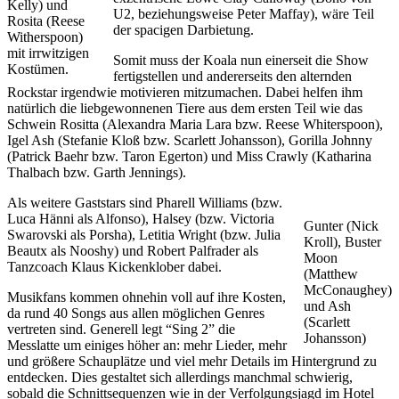
Kelly) und
U2, beziehungsweise Peter Maffay), wäre Teil
Rosita (Reese
der spacigen Darbietung.
Witherspoon)
mit irrwitzigen
Somit muss der Koala nun einerseit die Show
Kostümen.
fertigstellen und andererseits den alternden
Rockstar irgendwie motivieren mitzumachen. Dabei helfen ihm
natürlich die liebgewonnenen Tiere aus dem ersten Teil wie das
Schwein Rositta (Alexandra Maria Lara bzw. Reese Whiterspoon),
Igel Ash (Stefanie Kloß bzw. Scarlett Johansson), Gorilla Johnny
(Patrick Baehr bzw. Taron Egerton) und Miss Crawly (Katharina
Thalbach bzw. Garth Jennings).
Als weitere Gaststars sind Pharell Williams (bzw.
Luca Hänni als Alfonso), Halsey (bzw. Victoria
Gunter (Nick
Swarovski als Porsha), Letitia Wright (bzw. Julia
Kroll), Buster
Beautx als Nooshy) und Robert Palfrader als
Moon
Tanzcoach Klaus Kickenklober dabei.
(Matthew
McConaughey)
Musikfans kommen ohnehin voll auf ihre Kosten,
und Ash
da rund 40 Songs aus allen möglichen Genres
(Scarlett
vertreten sind. Generell legt “Sing 2” die
Johansson)
Messlatte um einiges höher an: mehr Lieder, mehr
und größere Schauplätze und viel mehr Details im Hintergrund zu
entdecken. Dies gestaltet sich allerdings manchmal schwierig,
sobald die Schnittsequenzen wie in der Verfolgungsjagd im Hotel