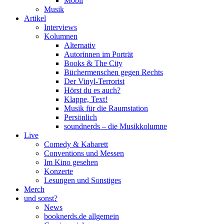
Mobil
Musik
Artikel
Interviews
Kolumnen
Alternativ
Autorinnen im Porträt
Books & The City
Büchermenschen gegen Rechts
Der Vinyl-Terrorist
Hörst du es auch?
Klappe, Text!
Musik für die Raumstation
Persönlich
soundnerds – die Musikkolumne
Live
Comedy & Kabarett
Conventions und Messen
Im Kino gesehen
Konzerte
Lesungen und Sonstiges
Merch
und sonst?
News
booknerds.de allgemein