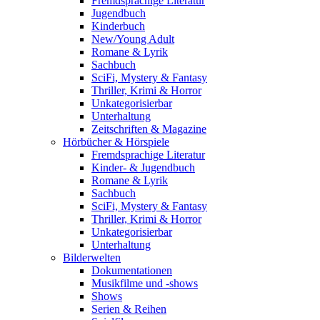
Fremdsprachige Literatur
Jugendbuch
Kinderbuch
New/Young Adult
Romane & Lyrik
Sachbuch
SciFi, Mystery & Fantasy
Thriller, Krimi & Horror
Unkategorisierbar
Unterhaltung
Zeitschriften & Magazine
Hörbücher & Hörspiele
Fremdsprachige Literatur
Kinder- & Jugendbuch
Romane & Lyrik
Sachbuch
SciFi, Mystery & Fantasy
Thriller, Krimi & Horror
Unkategorisierbar
Unterhaltung
Bilderwelten
Dokumentationen
Musikfilme und -shows
Shows
Serien & Reihen