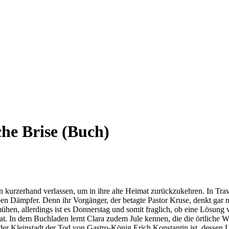
he Brise (Buch)
 kurzerhand verlassen, um in ihre alte Heimat zurückzukehren. In Trav
rben Dämpfer. Denn ihr Vorgänger, der betagte Pastor Kruse, denkt gar n
mühen, allerdings ist es Donnerstag und somit fraglich, ob eine Lösun
hat. In dem Buchladen lernt Clara zudem Jule kennen, die die örtlich
a der Kleinstadt der Tod von Gastro-König Erich Konstantin ist, dess