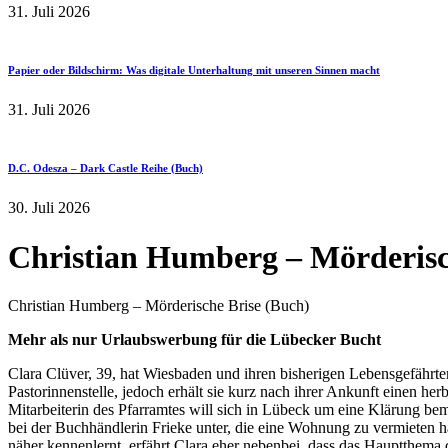
31. Juli 2026
Papier oder Bildschirm: Was digitale Unterhaltung mit unseren Sinnen macht
31. Juli 2026
D.C. Odesza – Dark Castle Reihe (Buch)
30. Juli 2026
Christian Humberg – Mörderisc
Christian Humberg – Mörderische Brise (Buch)
Mehr als nur Urlaubswerbung für die Lübecker Bucht
Clara Clüver, 39, hat Wiesbaden und ihren bisherigen Lebensgefährten
Pastorinnenstelle, jedoch erhält sie kurz nach ihrer Ankunft einen he
Mitarbeiterin des Pfarramtes will sich in Lübeck um eine Klärung be
bei der Buchhändlerin Frieke unter, die eine Wohnung zu vermieten 
näher kennenlernt, erfährt Clara eher nebenbei, dass das Hauptthem