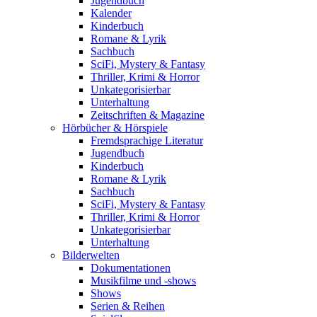
Jugendbuch
Kalender
Kinderbuch
Romane & Lyrik
Sachbuch
SciFi, Mystery & Fantasy
Thriller, Krimi & Horror
Unkategorisierbar
Unterhaltung
Zeitschriften & Magazine
Hörbücher & Hörspiele
Fremdsprachige Literatur
Jugendbuch
Kinderbuch
Romane & Lyrik
Sachbuch
SciFi, Mystery & Fantasy
Thriller, Krimi & Horror
Unkategorisierbar
Unterhaltung
Bilderwelten
Dokumentationen
Musikfilme und -shows
Shows
Serien & Reihen