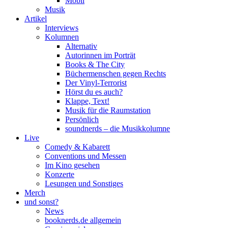
Mobil
Musik
Artikel
Interviews
Kolumnen
Alternativ
Autorinnen im Porträt
Books & The City
Büchermenschen gegen Rechts
Der Vinyl-Terrorist
Hörst du es auch?
Klappe, Text!
Musik für die Raumstation
Persönlich
soundnerds – die Musikkolumne
Live
Comedy & Kabarett
Conventions und Messen
Im Kino gesehen
Konzerte
Lesungen und Sonstiges
Merch
und sonst?
News
booknerds.de allgemein