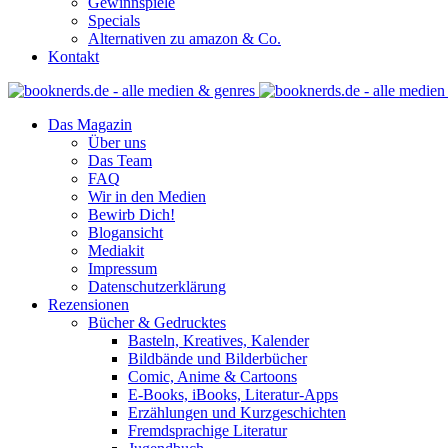
Gewinnspiele
Specials
Alternativen zu amazon & Co.
Kontakt
Das Magazin
Über uns
Das Team
FAQ
Wir in den Medien
Bewirb Dich!
Blogansicht
Mediakit
Impressum
Datenschutzerklärung
Rezensionen
Bücher & Gedrucktes
Basteln, Kreatives, Kalender
Bildbände und Bilderbücher
Comic, Anime & Cartoons
E-Books, iBooks, Literatur-Apps
Erzählungen und Kurzgeschichten
Fremdsprachige Literatur