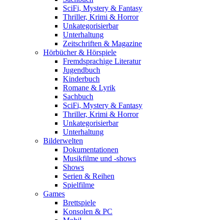
SciFi, Mystery & Fantasy
Thriller, Krimi & Horror
Unkategorisierbar
Unterhaltung
Zeitschriften & Magazine
Hörbücher & Hörspiele
Fremdsprachige Literatur
Jugendbuch
Kinderbuch
Romane & Lyrik
Sachbuch
SciFi, Mystery & Fantasy
Thriller, Krimi & Horror
Unkategorisierbar
Unterhaltung
Bilderwelten
Dokumentationen
Musikfilme und -shows
Shows
Serien & Reihen
Spielfilme
Games
Brettspiele
Konsolen & PC