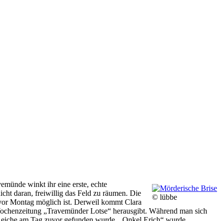
emünde winkt ihr eine erste, echte
icht daran, freiwillig das Feld zu räumen. Die
© lübbe
g vor Montag möglich ist. Derweil kommt Clara
e Wochenzeitung „Travemünder Lotse“ herausgibt. Während man sich
en Leiche am Tag zuvor gefunden wurde. „Onkel Erich“ wurde