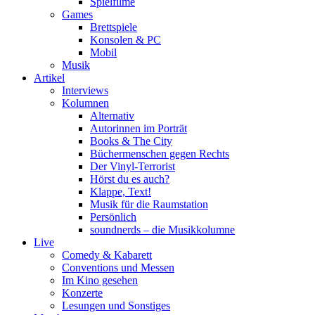
Spielfilme
Games
Brettspiele
Konsolen & PC
Mobil
Musik
Artikel
Interviews
Kolumnen
Alternativ
Autorinnen im Porträt
Books & The City
Büchermenschen gegen Rechts
Der Vinyl-Terrorist
Hörst du es auch?
Klappe, Text!
Musik für die Raumstation
Persönlich
soundnerds – die Musikkolumne
Live
Comedy & Kabarett
Conventions und Messen
Im Kino gesehen
Konzerte
Lesungen und Sonstiges