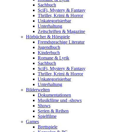
Sachbuch
SciFi, Mystery & Fantasy
Thriller, Krimi & Horror
Unkategorisierbar
Unterhaltung
Zeitschriften & Magazine
Hörbücher & Hörspiele
Fremdsprachige Literatur
Jugendbuch
Kinderbuch
Romane & Lyrik
Sachbuch
SciFi, Mystery & Fantasy
Thriller, Krimi & Horror
Unkategorisierbar
Unterhaltung
Bilderwelten
Dokumentationen
Musikfilme und -shows
Shows
Serien & Reihen
Spielfilme
Games
Brettspiele