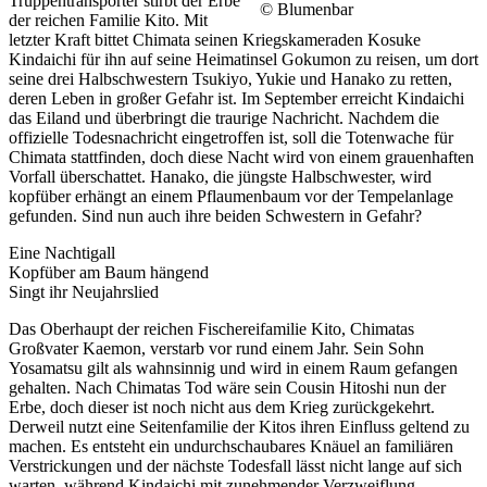
Truppentransporter stirbt der Erbe
© Blumenbar
der reichen Familie Kito. Mit
letzter Kraft bittet Chimata seinen Kriegskameraden Kosuke
Kindaichi für ihn auf seine Heimatinsel Gokumon zu reisen, um dort
seine drei Halbschwestern Tsukiyo, Yukie und Hanako zu retten,
deren Leben in großer Gefahr ist. Im September erreicht Kindaichi
das Eiland und überbringt die traurige Nachricht. Nachdem die
offizielle Todesnachricht eingetroffen ist, soll die Totenwache für
Chimata stattfinden, doch diese Nacht wird von einem grauenhaften
Vorfall überschattet. Hanako, die jüngste Halbschwester, wird
kopfüber erhängt an einem Pflaumenbaum vor der Tempelanlage
gefunden. Sind nun auch ihre beiden Schwestern in Gefahr?
Eine Nachtigall
Kopfüber am Baum hängend
Singt ihr Neujahrslied
Das Oberhaupt der reichen Fischereifamilie Kito, Chimatas
Großvater Kaemon, verstarb vor rund einem Jahr. Sein Sohn
Yosamatsu gilt als wahnsinnig und wird in einem Raum gefangen
gehalten. Nach Chimatas Tod wäre sein Cousin Hitoshi nun der
Erbe, doch dieser ist noch nicht aus dem Krieg zurückgekehrt.
Derweil nutzt eine Seitenfamilie der Kitos ihren Einfluss geltend zu
machen. Es entsteht ein undurchschaubares Knäuel an familiären
Verstrickungen und der nächste Todesfall lässt nicht lange auf sich
warten, während Kindaichi mit zunehmender Verzweiflung