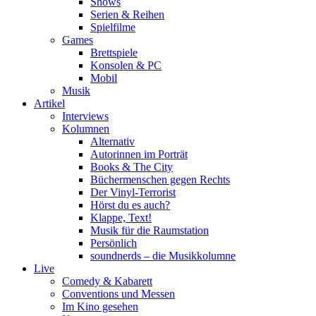
Shows
Serien & Reihen
Spielfilme
Games
Brettspiele
Konsolen & PC
Mobil
Musik
Artikel
Interviews
Kolumnen
Alternativ
Autorinnen im Porträt
Books & The City
Büchermenschen gegen Rechts
Der Vinyl-Terrorist
Hörst du es auch?
Klappe, Text!
Musik für die Raumstation
Persönlich
soundnerds – die Musikkolumne
Live
Comedy & Kabarett
Conventions und Messen
Im Kino gesehen