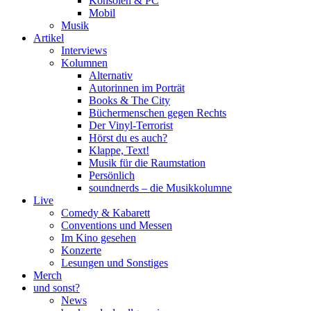
Konsolen & PC
Mobil
Musik
Artikel
Interviews
Kolumnen
Alternativ
Autorinnen im Porträt
Books & The City
Büchermenschen gegen Rechts
Der Vinyl-Terrorist
Hörst du es auch?
Klappe, Text!
Musik für die Raumstation
Persönlich
soundnerds – die Musikkolumne
Live
Comedy & Kabarett
Conventions und Messen
Im Kino gesehen
Konzerte
Lesungen und Sonstiges
Merch
und sonst?
News