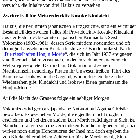
versucht, die Inhalte von drei Haikus zu verstehen.
Zweiter Fall für Meisterdetektiv
Kosuke Kindaichi
Haikus, die berühmten japanischen Kurzgedichte, sind ein wichtiger
Bestandteil des zweiten Falles für Privatdetektiv Kosuke Kindaichi
aus der Feder des bekannten japanischen Krimiautors Seishi
Yokomizo (1902-1981), dessen Serie mit dem stotternden und oft
derangiert aussehenden Kindaichi stolze 77 Bände umfasst. Nach
„
Die rätselhaften Honjin-Morde
“, die sich im Jahr 1937 ereigneten,
sind über acht Jahre vergangen, in denen sich unter anderem ein
Weltkrieg ereignete. Da rund um Gokumon und seinen
Nachbarinseln neuerdings Piraten ihr Unwesen treiben, führt dies
Kommissar Isokawa in die Gegend, wodurch es ein herzliches
Wiedersehen gibt. Kindaichi und Isokawa lösten gemeinsam die
Honjin-Morde.
Auf die Nacht des Grauens folgte ein nebliger Morgen.
Yokomizo wird gern als japanische Antwort auf Agatha Christie
beworben. Es geschehen Morde, die eigentlich nicht möglich
erscheinen und bei denen zudem kein Mordverdächtiger in Sicht ist.
Natürlich drängen sich die verfeindeten Familienmitglieder auf, dazu
wirken noch einige Honoratioren der Insel mit, doch ergeben die
von Kindaichi ermittelten Zeitfenster für die Morde wenig Sinn.