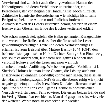
Verwirrend sind zunächst auch die ungewohnten Namen der
Nebenfiguren und deren Verhältnisse untereinander, ein
Personenregister vor Beginn der Handlung ist jedoch hilfreich.
Zahlreiche japanische Besonderheiten wie wichtige historische
Ereignisse, bekannte Autoren und ähnliches fordern die
Aufmerksamkeit des Lesers zusätzlich heraus, werden in einem
lesenswerten Glossar am Ende des Buches vertiefend erklärt.
Wie schon angedeutet, spielen die Haiku genannten Kurzgedichte
eine wesentliche Rolle, so dass über die für westliche Leser
gewöhnungsbedürftigen Texte und deren Verfasser einiges zu
erfahren ist, zum Beispiel über Matsuo Basho (1644-1694), den
bedeutendsten japanischen Haiku-Dichter. Zum großen Finale zeigt,
wie sollte es anders sein, Kindaichi sein ganzes Können und
verblüfft Isokawa und die Leser mit einer wahrlich
atemberaubenden Auflösung. Wie bei den großen Vorbildern à la
Sherlock Holmes hat man keine Chance, die Lösung auch nur
ansatzweise zu erahnen. Böswillig könnte man sagen, diese sei an
den Haaren herbeigezogen. Sei’s drum, die ebenso ruhig wie (nicht
negativ gemeint) altmodisch erzählten Kindaichi-Romane machen
Spaß und sind für Fans von Agatha Christie mindestens einen
Versuch wert, für Japan-Fans sowieso. Die ersten beiden Bände sind
im Verlag Blumenbar erschienen. Man darf gespannt sein, wie viele
der weiteren Werke noch zu entdecken sein werden.