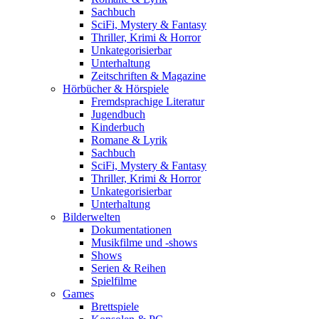
Sachbuch
SciFi, Mystery & Fantasy
Thriller, Krimi & Horror
Unkategorisierbar
Unterhaltung
Zeitschriften & Magazine
Hörbücher & Hörspiele
Fremdsprachige Literatur
Jugendbuch
Kinderbuch
Romane & Lyrik
Sachbuch
SciFi, Mystery & Fantasy
Thriller, Krimi & Horror
Unkategorisierbar
Unterhaltung
Bilderwelten
Dokumentationen
Musikfilme und -shows
Shows
Serien & Reihen
Spielfilme
Games
Brettspiele