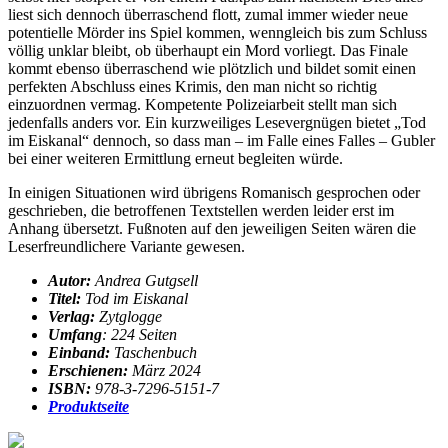
liest sich dennoch überraschend flott, zumal immer wieder neue
potentielle Mörder ins Spiel kommen, wenngleich bis zum Schluss
völlig unklar bleibt, ob überhaupt ein Mord vorliegt. Das Finale
kommt ebenso überraschend wie plötzlich und bildet somit einen
perfekten Abschluss eines Krimis, den man nicht so richtig
einzuordnen vermag. Kompetente Polizeiarbeit stellt man sich
jedenfalls anders vor. Ein kurzweiliges Lesevergnügen bietet „Tod
im Eiskanal“ dennoch, so dass man – im Falle eines Falles – Gubler
bei einer weiteren Ermittlung erneut begleiten würde.
In einigen Situationen wird übrigens Romanisch gesprochen oder
geschrieben, die betroffenen Textstellen werden leider erst im
Anhang übersetzt. Fußnoten auf den jeweiligen Seiten wären die
Leserfreundlichere Variante gewesen.
Autor:
Andrea Gutgsell
Titel:
Tod im Eiskanal
Verlag:
Zytglogge
Umfang
: 224 Seiten
Einband:
Taschenbuch
Erschienen:
März 2024
ISBN:
978-3-7296-5151-7
Produktseite