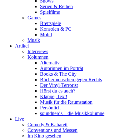
Shows
Serien & Reihen
Spielfilme
Games
Brettspiele
Konsolen & PC
Mobil
Musik
Artikel
Interviews
Kolumnen
Alternativ
Autorinnen im Porträt
Books & The City
Büchermenschen gegen Rechts
Der Vinyl-Terrorist
Hörst du es auch?
Klappe, Text!
Musik für die Raumstation
Persönlich
soundnerds – die Musikkolumne
Live
Comedy & Kabarett
Conventions und Messen
Im Kino gesehen