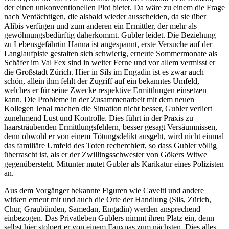
der einen unkonventionellen Plot bietet. Da wäre zu einem die Frage
nach Verdächtigen, die alsbald wieder ausscheiden, da sie über
Alibis verfügen und zum anderen ein Ermittler, der mehr als
gewöhnungsbedürftig daherkommt. Gubler leidet. Die Beziehung
zu Lebensgefährtin Hanna ist angespannt, erste Versuche auf der
Langlaufpiste gestalten sich schwierig, erneute Sommermonate als
Schäfer im Val Fex sind in weiter Ferne und vor allem vermisst er
die Großstadt Zürich. Hier in Sils im Engadin ist es zwar auch
schön, allein ihm fehlt der Zugriff auf ein bekanntes Umfeld,
welches er für seine Zwecke respektive Ermittlungen einsetzen
kann. Die Probleme in der Zusammenarbeit mit dem neuen
Kollegen Jenal machen die Situation nicht besser, Gubler verliert
zunehmend Lust und Kontrolle. Dies führt in der Praxis zu
haarsträubenden Ermittlungsfehlern, besser gesagt Versäumnissen,
denn obwohl er von einem Tötungsdelikt ausgeht, wird nicht einmal
das familiäre Umfeld des Toten recherchiert, so dass Gubler völlig
überrascht ist, als er der Zwillingsschwester von Gökers Witwe
gegenübersteht. Mitunter mutet Gubler als Karikatur eines Polizisten
an.
Aus dem Vorgänger bekannte Figuren wie Cavelti und andere
wirken erneut mit und auch die Orte der Handlung (Sils, Zürich,
Chur, Graubünden, Samedan, Engadin) werden ansprechend
einbezogen. Das Privatleben Gublers nimmt ihren Platz ein, denn
selbst hier stolpert er von einem Fauxpas zum nächsten. Dies alles