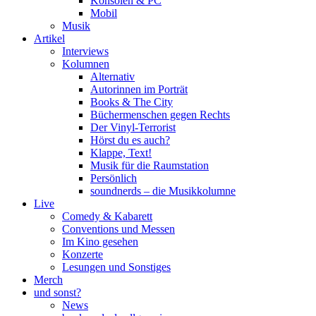
Konsolen & PC
Mobil
Musik
Artikel
Interviews
Kolumnen
Alternativ
Autorinnen im Porträt
Books & The City
Büchermenschen gegen Rechts
Der Vinyl-Terrorist
Hörst du es auch?
Klappe, Text!
Musik für die Raumstation
Persönlich
soundnerds – die Musikkolumne
Live
Comedy & Kabarett
Conventions und Messen
Im Kino gesehen
Konzerte
Lesungen und Sonstiges
Merch
und sonst?
News