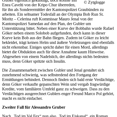
Gubler eigentlich gekündigt, doch konnte ihn
© Zytglogge
Enea Cavelti von der Kripo Chur überreden,
für ihn als Sonderermittler der Kantonspolizei Graubünden zu
arbeiten. Ein seltsamer Todesfall an der Olympia Bob Run St.
Moritz – Celerina ruft Kommissar Mauro Jenal von der
Kantonspolizei Samedan auf den Plan, der Gubler um
Unterstützung bittet. Neben einer Kurve der Bobbahn wurde Rafael
Göker neben einem Solobob aufgefunden, doch kann in dieser
Kurve kein Bob aus der Bahn fliegen. Zudem ist Göker zu leicht
bekleidet, trägt keinen Helm und äußere Verletzungen sind ebenfalls
nicht erkennbar. Einiges spricht daher für einen Mord, allerdings
bietet die Obduktion auch für diese Annahme kaum Hinweise.
Abgesehen von einem Nadelstich, der allerdings nichts bedeuten
muss, denn Göker spritzte sich Insulin.
Die Zusammenarbeit zwischen Gubler und Jenal gestaltet sich
zunehmend schwierig, was selbstredend den Fortgang der
Ermittlungen behindert. Dennoch finden sich bald erste Verdächtige,
denn Göker verkaufte gepanschten Wein und vergab fragwürdige
Kredite, vom familiären Umfeld ganz zu schweigen. Dass zu den
Verdächtigen ausgerechnet Gublers enger Freund Marco Pol gehört,
macht es nicht einfacher.
Zweiter Fall für Alessandro Gruber
Nach „Tod im Val Fex“ nun also „Tod im Eiskanal“, ein Roman,