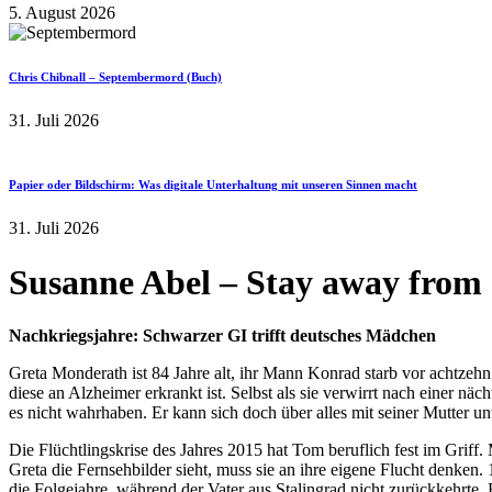
5. August 2026
Chris Chibnall – Septembermord (Buch)
31. Juli 2026
Papier oder Bildschirm: Was digitale Unterhaltung mit unseren Sinnen macht
31. Juli 2026
Susanne Abel – Stay away from 
Nachkriegsjahre: Schwarzer GI trifft deutsches Mädchen
Greta Monderath ist 84 Jahre alt, ihr Mann Konrad starb vor achtze
diese an Alzheimer erkrankt ist. Selbst als sie verwirrt nach einer n
es nicht wahrhaben. Er kann sich doch über alles mit seiner Mutter unte
Die Flüchtlingskrise des Jahres 2015 hat Tom beruflich fest im Griff
Greta die Fernsehbilder sieht, muss sie an ihre eigene Flucht denken
die Folgejahre, während der Vater aus Stalingrad nicht zurückkehrte. 