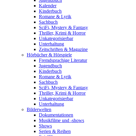
Jugendbuch
Kalender
Kinderbuch
Romane & Lyrik
Sachbuch
SciFi, Mystery & Fantasy
Thriller, Krimi & Horror
Unkategorisierbar
Unterhaltung
Zeitschriften & Magazine
Hörbücher & Hörspiele
Fremdsprachige Literatur
Jugendbuch
Kinderbuch
Romane & Lyrik
Sachbuch
SciFi, Mystery & Fantasy
Thriller, Krimi & Horror
Unkategorisierbar
Unterhaltung
Bilderwelten
Dokumentationen
Musikfilme und -shows
Shows
Serien & Reihen