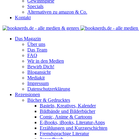
Gewinnspiele
Specials
Alternativen zu amazon & Co.
Kontakt
Das Magazin
Über uns
Das Team
FAQ
Wir in den Medien
Bewirb Dich!
Blogansicht
Mediakit
Impressum
Datenschutzerklärung
Rezensionen
Bücher & Gedrucktes
Basteln, Kreatives, Kalender
Bildbände und Bilderbücher
Comic, Anime & Cartoons
E-Books, iBooks, Literatur-Apps
Erzählungen und Kurzgeschichten
Fremdsprachige Literatur