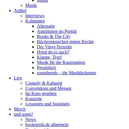
Mobil
Musik
Artikel
Interviews
Kolumnen
Alternativ
Autorinnen im Porträt
Books & The City
Büchermenschen gegen Rechts
Der Vinyl-Terrorist
Hörst du es auch?
Klappe, Text!
Musik für die Raumstation
Persönlich
soundnerds – die Musikkolumne
Live
Comedy & Kabarett
Conventions und Messen
Im Kino gesehen
Konzerte
Lesungen und Sonstiges
Merch
und sonst?
News
booknerds.de allgemein