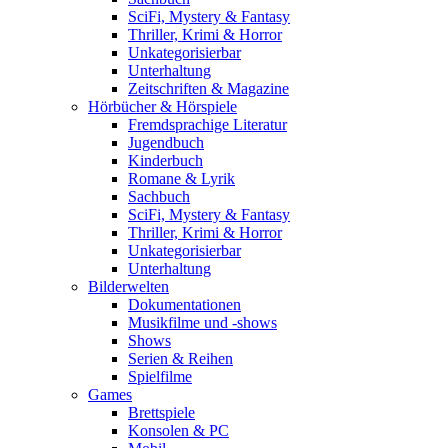
SciFi, Mystery & Fantasy
Thriller, Krimi & Horror
Unkategorisierbar
Unterhaltung
Zeitschriften & Magazine
Hörbücher & Hörspiele
Fremdsprachige Literatur
Jugendbuch
Kinderbuch
Romane & Lyrik
Sachbuch
SciFi, Mystery & Fantasy
Thriller, Krimi & Horror
Unkategorisierbar
Unterhaltung
Bilderwelten
Dokumentationen
Musikfilme und -shows
Shows
Serien & Reihen
Spielfilme
Games
Brettspiele
Konsolen & PC