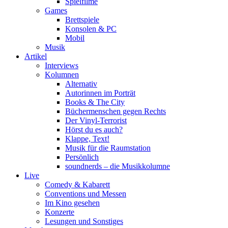
Spielfilme
Games
Brettspiele
Konsolen & PC
Mobil
Musik
Artikel
Interviews
Kolumnen
Alternativ
Autorinnen im Porträt
Books & The City
Büchermenschen gegen Rechts
Der Vinyl-Terrorist
Hörst du es auch?
Klappe, Text!
Musik für die Raumstation
Persönlich
soundnerds – die Musikkolumne
Live
Comedy & Kabarett
Conventions und Messen
Im Kino gesehen
Konzerte
Lesungen und Sonstiges