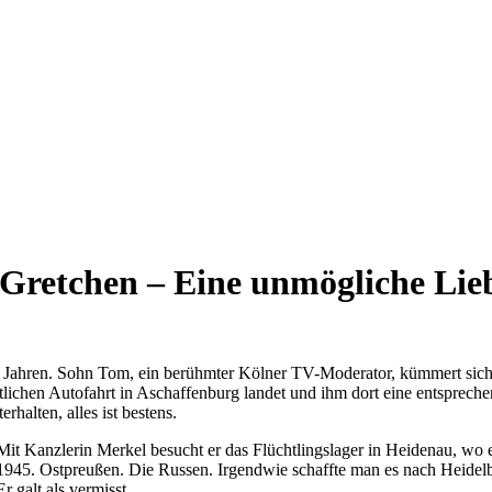
Gretchen – Eine unmögliche Lie
hn Jahren. Sohn Tom, ein berühmter Kölner TV-Moderator, kümmert sich 
ächtlichen Autofahrt in Aschaffenburg landet und ihm dort eine entsprech
rhalten, alles ist bestens.
. Mit Kanzlerin Merkel besucht er das Flüchtlingslager in Heidenau, w
. 1945. Ostpreußen. Die Russen. Irgendwie schaffte man es nach Heidelb
Er galt als vermisst.