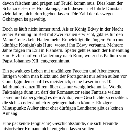
davon fälschen und prägen auf Teufel komm raus. Dies kann der
Schatzmeister des Hochkönigs, auch diesen Titel führte Dunstan
viele Jahre, nicht durchgehen lassen. Die Zahl der deswegen
Gehängten ist gewaltig.
Doch es läuft nicht immer rund. Als er König Edwy in der Nacht
seiner Krönung im Bett mit zwei Frauen erwischt, gibt es für den
Mann Gottes kein Halten mehr. Er beleidigt die jüngere Frau (und
künftige Königin) als Hure, worauf ihn Edwy verbannt. Mehrere
Jahre folgen im Exil in Flandern. Später geht es nach der Ernennung
zum Erzbischof von Canterbury nach Rom, wo er das Pallium von
Papst Johannes XII. entgegennimmt.
Ein gewaltiges Leben mit unzähligen Facetten und Abenteuern.
Intrigen wohin man blickt und der Protagonist nur selten außen vor.
Conn Iggulden schafft es meisterlich, seine Leser in das 10.
Jahrhundert einzuführen, über das nur wenig bekannt ist. Wo die
Faktenlage dünn ist, darf der Romanautor seine Fantasie walten
lassen und dabei gelingt es dem Autor, eine Geschichte zu erzählen,
die sich so oder ähnlich zugetragen haben könnte. Einziger
Minuspunkt: Außer einer eher dürftigen Landkarte gibt es keinen
Anhang.
Eine packende (englische) Geschichtsstunde, die sich Freunde
historischer Romane nicht entgehen lassen sollten.