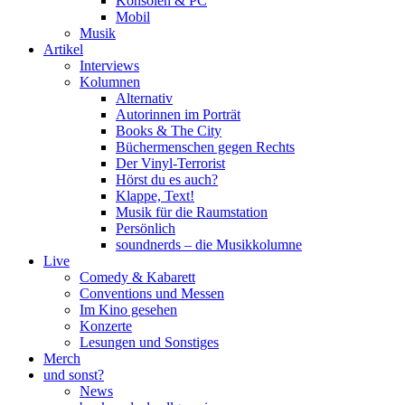
Konsolen & PC
Mobil
Musik
Artikel
Interviews
Kolumnen
Alternativ
Autorinnen im Porträt
Books & The City
Büchermenschen gegen Rechts
Der Vinyl-Terrorist
Hörst du es auch?
Klappe, Text!
Musik für die Raumstation
Persönlich
soundnerds – die Musikkolumne
Live
Comedy & Kabarett
Conventions und Messen
Im Kino gesehen
Konzerte
Lesungen und Sonstiges
Merch
und sonst?
News