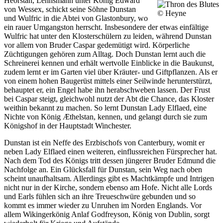
Heorstan, Lehnsmann unter König Edward
von Wessex, schickt seine Söhne Dunstan
© Heyne
und Wulfric in die Abtei von Glastonbury, wo
ein rauer Umgangston herrscht. Insbesondere der etwas einfältige
Wulfric hat unter den Klosterschülern zu leiden, während Dunstan
vor allem von Bruder Caspar gedemütigt wird. Körperliche
Züchtigungen gehören zum Alltag. Doch Dunstan lernt auch die
Schreinerei kennen und erhält wertvolle Einblicke in die Baukunst,
zudem lernt er im Garten viel über Kräuter- und Giftpflanzen. Als er
von einem hohen Baugerüst mittels einer Seilwinde herunterstürzt,
behauptet er, ein Engel habe ihn herabschweben lassen. Der Frust
bei Caspar steigt, gleichwohl nutzt der Abt die Chance, das Kloster
weithin bekannt zu machen. So lernt Dunstan Lady Elflaed, eine
Nichte von König Æthelstan, kennen, und gelangt durch sie zum
Königshof in der Hauptstadt Winchester.
Dunstan ist ein Neffe des Erzbischofs von Canterbury, womit er
neben Lady Elflaed einen weiteren, einflussreichen Fürsprecher hat.
Nach dem Tod des Königs tritt dessen jüngerer Bruder Edmund die
Nachfolge an. Ein Glücksfall für Dunstan, sein Weg nach oben
scheint unaufhaltsam. Allerdings gibt es Machtkämpfe und Intrigen
nicht nur in der Kirche, sondern ebenso am Hofe. Nicht alle Lords
und Earls fühlen sich an ihre Treueschwüre gebunden und so
kommt es immer wieder zu Unruhen im Norden Englands. Vor
allem Wikingerkönig Anlaf Godfreyson, König von Dublin, sorgt