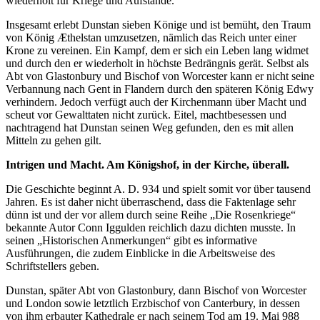
wiederholt für Kriege und Aufstände.
Insgesamt erlebt Dunstan sieben Könige und ist bemüht, den Traum
von König Æthelstan umzusetzen, nämlich das Reich unter einer
Krone zu vereinen. Ein Kampf, dem er sich ein Leben lang widmet
und durch den er wiederholt in höchste Bedrängnis gerät. Selbst als
Abt von Glastonbury und Bischof von Worcester kann er nicht seine
Verbannung nach Gent in Flandern durch den späteren König Edwy
verhindern. Jedoch verfügt auch der Kirchenmann über Macht und
scheut vor Gewalttaten nicht zurück. Eitel, machtbesessen und
nachtragend hat Dunstan seinen Weg gefunden, den es mit allen
Mitteln zu gehen gilt.
Intrigen und Macht. Am Königshof, in der Kirche, überall.
Die Geschichte beginnt A. D. 934 und spielt somit vor über tausend
Jahren. Es ist daher nicht überraschend, dass die Faktenlage sehr
dünn ist und der vor allem durch seine Reihe „Die Rosenkriege“
bekannte Autor Conn Iggulden reichlich dazu dichten musste. In
seinen „Historischen Anmerkungen“ gibt es informative
Ausführungen, die zudem Einblicke in die Arbeitsweise des
Schriftstellers geben.
Dunstan, später Abt von Glastonbury, dann Bischof von Worcester
und London sowie letztlich Erzbischof von Canterbury, in dessen
von ihm erbauter Kathedrale er nach seinem Tod am 19. Mai 988