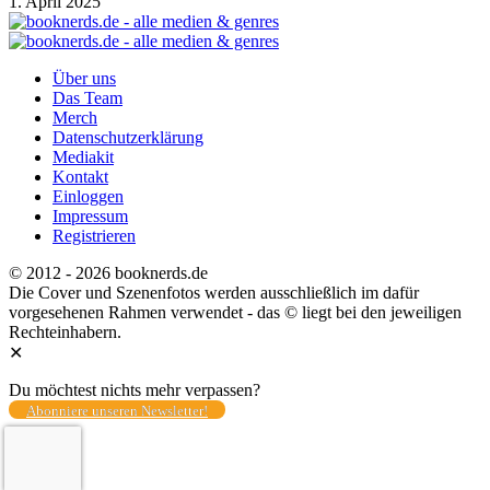
1. April 2025
Über uns
Das Team
Merch
Datenschutzerklärung
Mediakit
Kontakt
Einloggen
Impressum
Registrieren
© 2012 - 2026 booknerds.de
Die Cover und Szenenfotos werden ausschließlich im dafür
vorgesehenen Rahmen verwendet - das © liegt bei den jeweiligen
Rechteinhabern.
✕
Du möchtest nichts mehr verpassen?
Abonniere unseren Newsletter!
Total
0
Share