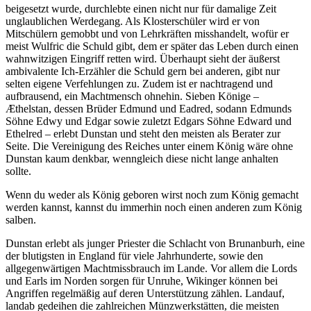
beigesetzt wurde, durchlebte einen nicht nur für damalige Zeit
unglaublichen Werdegang. Als Klosterschüler wird er von
Mitschülern gemobbt und von Lehrkräften misshandelt, wofür er
meist Wulfric die Schuld gibt, dem er später das Leben durch einen
wahnwitzigen Eingriff retten wird. Überhaupt sieht der äußerst
ambivalente Ich-Erzähler die Schuld gern bei anderen, gibt nur
selten eigene Verfehlungen zu. Zudem ist er nachtragend und
aufbrausend, ein Machtmensch ohnehin. Sieben Könige –
Æthelstan, dessen Brüder Edmund und Eadred, sodann Edmunds
Söhne Edwy und Edgar sowie zuletzt Edgars Söhne Edward und
Ethelred – erlebt Dunstan und steht den meisten als Berater zur
Seite. Die Vereinigung des Reiches unter einem König wäre ohne
Dunstan kaum denkbar, wenngleich diese nicht lange anhalten
sollte.
Wenn du weder als König geboren wirst noch zum König gemacht
werden kannst, kannst du immerhin noch einen anderen zum König
salben.
Dunstan erlebt als junger Priester die Schlacht von Brunanburh, eine
der blutigsten in England für viele Jahrhunderte, sowie den
allgegenwärtigen Machtmissbrauch im Lande. Vor allem die Lords
und Earls im Norden sorgen für Unruhe, Wikinger können bei
Angriffen regelmäßig auf deren Unterstützung zählen. Landauf,
landab gedeihen die zahlreichen Münzwerkstätten, die meisten