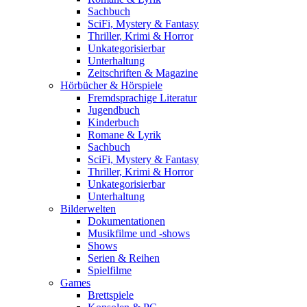
Sachbuch
SciFi, Mystery & Fantasy
Thriller, Krimi & Horror
Unkategorisierbar
Unterhaltung
Zeitschriften & Magazine
Hörbücher & Hörspiele
Fremdsprachige Literatur
Jugendbuch
Kinderbuch
Romane & Lyrik
Sachbuch
SciFi, Mystery & Fantasy
Thriller, Krimi & Horror
Unkategorisierbar
Unterhaltung
Bilderwelten
Dokumentationen
Musikfilme und -shows
Shows
Serien & Reihen
Spielfilme
Games
Brettspiele