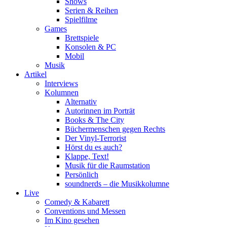
Shows
Serien & Reihen
Spielfilme
Games
Brettspiele
Konsolen & PC
Mobil
Musik
Artikel
Interviews
Kolumnen
Alternativ
Autorinnen im Porträt
Books & The City
Büchermenschen gegen Rechts
Der Vinyl-Terrorist
Hörst du es auch?
Klappe, Text!
Musik für die Raumstation
Persönlich
soundnerds – die Musikkolumne
Live
Comedy & Kabarett
Conventions und Messen
Im Kino gesehen