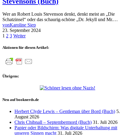
Stevensons (Buch)
Wer an Robert Louis Stevenson denkt, denkt meist an „Die
Schatzinsel“ oder das schaurig-schöne „Dr. Jekyll und Mr.…
von
Karoline Siep
23. September 2024
Seitennummerierung
1
2
3
Weiter
der
Aktionen für diesen Artikel:
Beiträge
Übrigens:
Neu auf booknerds.de
Herbert Clyde Lewis – Gentleman über Bord (Buch)
5.
August 2026
Chris Chibnall – Septembermord (Buch)
31. Juli 2026
Papier oder Bildschirm: Was digitale Unterhaltung mit
unseren Sinnen macht
31. Juli 2026