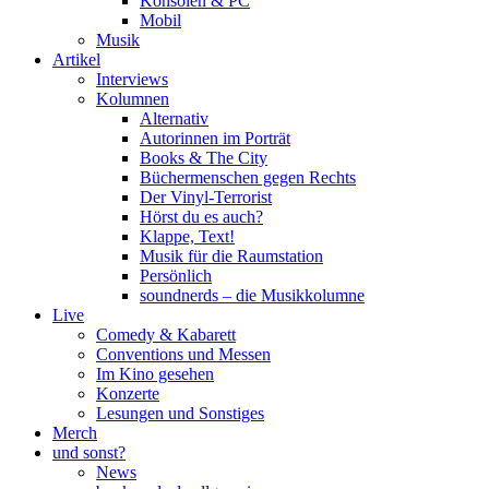
Konsolen & PC
Mobil
Musik
Artikel
Interviews
Kolumnen
Alternativ
Autorinnen im Porträt
Books & The City
Büchermenschen gegen Rechts
Der Vinyl-Terrorist
Hörst du es auch?
Klappe, Text!
Musik für die Raumstation
Persönlich
soundnerds – die Musikkolumne
Live
Comedy & Kabarett
Conventions und Messen
Im Kino gesehen
Konzerte
Lesungen und Sonstiges
Merch
und sonst?
News