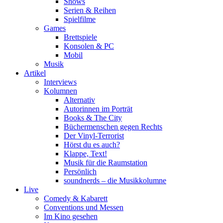
Shows
Serien & Reihen
Spielfilme
Games
Brettspiele
Konsolen & PC
Mobil
Musik
Artikel
Interviews
Kolumnen
Alternativ
Autorinnen im Porträt
Books & The City
Büchermenschen gegen Rechts
Der Vinyl-Terrorist
Hörst du es auch?
Klappe, Text!
Musik für die Raumstation
Persönlich
soundnerds – die Musikkolumne
Live
Comedy & Kabarett
Conventions und Messen
Im Kino gesehen