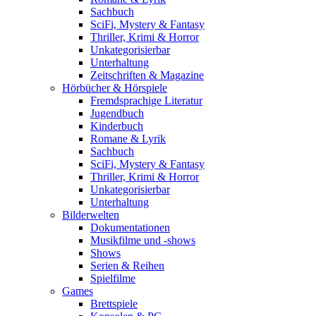
Sachbuch
SciFi, Mystery & Fantasy
Thriller, Krimi & Horror
Unkategorisierbar
Unterhaltung
Zeitschriften & Magazine
Hörbücher & Hörspiele
Fremdsprachige Literatur
Jugendbuch
Kinderbuch
Romane & Lyrik
Sachbuch
SciFi, Mystery & Fantasy
Thriller, Krimi & Horror
Unkategorisierbar
Unterhaltung
Bilderwelten
Dokumentationen
Musikfilme und -shows
Shows
Serien & Reihen
Spielfilme
Games
Brettspiele