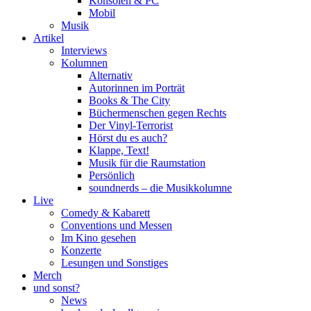
Konsolen & PC
Mobil
Musik
Artikel
Interviews
Kolumnen
Alternativ
Autorinnen im Porträt
Books & The City
Büchermenschen gegen Rechts
Der Vinyl-Terrorist
Hörst du es auch?
Klappe, Text!
Musik für die Raumstation
Persönlich
soundnerds – die Musikkolumne
Live
Comedy & Kabarett
Conventions und Messen
Im Kino gesehen
Konzerte
Lesungen und Sonstiges
Merch
und sonst?
News