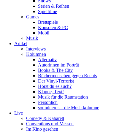
Shows
Serien & Reihen
Spielfilme
Games
Brettspiele
Konsolen & PC
Mobil
Musik
Artikel
Interviews
Kolumnen
Alternativ
Autorinnen im Porträt
Books & The City
Büchermenschen gegen Rechts
Der Vinyl-Terrorist
Hörst du es auch?
Klappe, Text!
Musik für die Raumstation
Persönlich
soundnerds – die Musikkolumne
Live
Comedy & Kabarett
Conventions und Messen
Im Kino gesehen