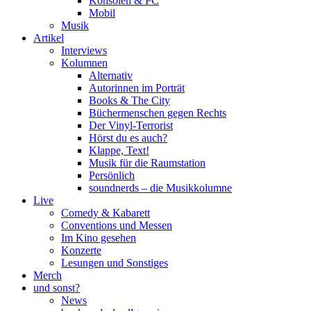
Konsolen & PC
Mobil
Musik
Artikel
Interviews
Kolumnen
Alternativ
Autorinnen im Porträt
Books & The City
Büchermenschen gegen Rechts
Der Vinyl-Terrorist
Hörst du es auch?
Klappe, Text!
Musik für die Raumstation
Persönlich
soundnerds – die Musikkolumne
Live
Comedy & Kabarett
Conventions und Messen
Im Kino gesehen
Konzerte
Lesungen und Sonstiges
Merch
und sonst?
News