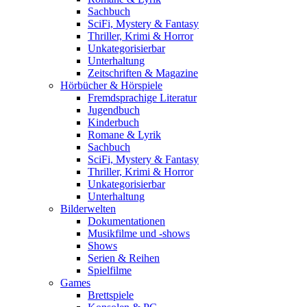
Sachbuch
SciFi, Mystery & Fantasy
Thriller, Krimi & Horror
Unkategorisierbar
Unterhaltung
Zeitschriften & Magazine
Hörbücher & Hörspiele
Fremdsprachige Literatur
Jugendbuch
Kinderbuch
Romane & Lyrik
Sachbuch
SciFi, Mystery & Fantasy
Thriller, Krimi & Horror
Unkategorisierbar
Unterhaltung
Bilderwelten
Dokumentationen
Musikfilme und -shows
Shows
Serien & Reihen
Spielfilme
Games
Brettspiele