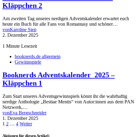
Kläppchen 2
Am zweiten Tag unseres nerdigen Adventskalender erwartet euch
heute ein Buch für alle Fans von Romantasy und schöner…
von
Karoline Siep
2. Dezember 2025
1 Minute Lesezeit
booknerds.de allgemein
Gewinnspiele
Booknerds Adventskalender 2025 –
Kläppchen 1
Zum Start unseres Adventsgewinnspiels könnt ihr die wahrhaftig
nerdige Anthologie „Bestiae Mentis“ von Autor:innen aus dem PAN
Netzwerk,…
von
Eva Bergschneider
1. Dezember 2025
Seitennummerierung
1
2
…
4
Weiter
der
Aktionen für diesen Artikel: