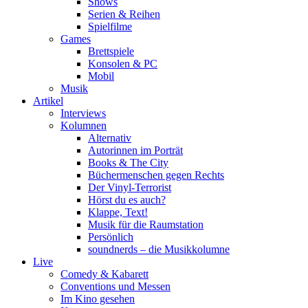
Shows
Serien & Reihen
Spielfilme
Games
Brettspiele
Konsolen & PC
Mobil
Musik
Artikel
Interviews
Kolumnen
Alternativ
Autorinnen im Porträt
Books & The City
Büchermenschen gegen Rechts
Der Vinyl-Terrorist
Hörst du es auch?
Klappe, Text!
Musik für die Raumstation
Persönlich
soundnerds – die Musikkolumne
Live
Comedy & Kabarett
Conventions und Messen
Im Kino gesehen