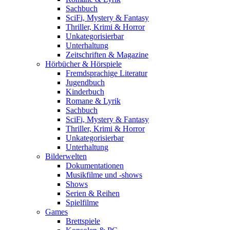
Sachbuch
SciFi, Mystery & Fantasy
Thriller, Krimi & Horror
Unkategorisierbar
Unterhaltung
Zeitschriften & Magazine
Hörbücher & Hörspiele
Fremdsprachige Literatur
Jugendbuch
Kinderbuch
Romane & Lyrik
Sachbuch
SciFi, Mystery & Fantasy
Thriller, Krimi & Horror
Unkategorisierbar
Unterhaltung
Bilderwelten
Dokumentationen
Musikfilme und -shows
Shows
Serien & Reihen
Spielfilme
Games
Brettspiele