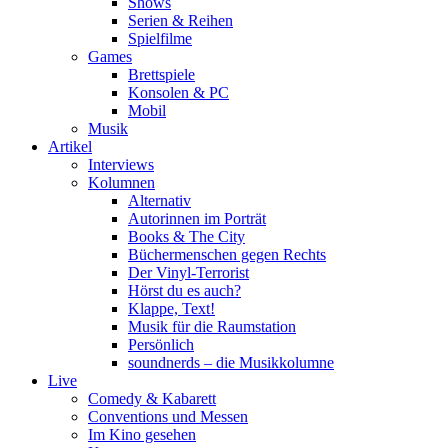
Shows
Serien & Reihen
Spielfilme
Games
Brettspiele
Konsolen & PC
Mobil
Musik
Artikel
Interviews
Kolumnen
Alternativ
Autorinnen im Porträt
Books & The City
Büchermenschen gegen Rechts
Der Vinyl-Terrorist
Hörst du es auch?
Klappe, Text!
Musik für die Raumstation
Persönlich
soundnerds – die Musikkolumne
Live
Comedy & Kabarett
Conventions und Messen
Im Kino gesehen