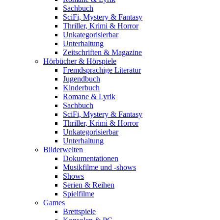
Sachbuch
SciFi, Mystery & Fantasy
Thriller, Krimi & Horror
Unkategorisierbar
Unterhaltung
Zeitschriften & Magazine
Hörbücher & Hörspiele
Fremdsprachige Literatur
Jugendbuch
Kinderbuch
Romane & Lyrik
Sachbuch
SciFi, Mystery & Fantasy
Thriller, Krimi & Horror
Unkategorisierbar
Unterhaltung
Bilderwelten
Dokumentationen
Musikfilme und -shows
Shows
Serien & Reihen
Spielfilme
Games
Brettspiele