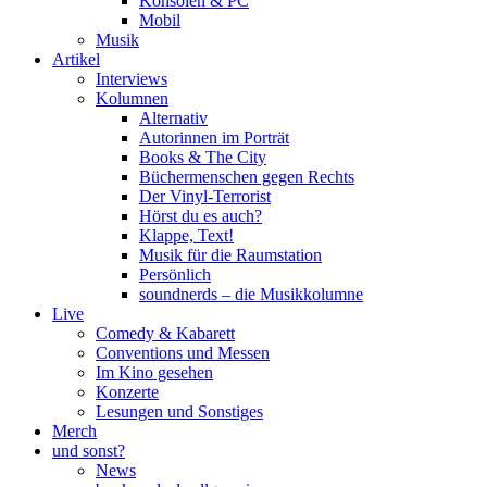
Konsolen & PC
Mobil
Musik
Artikel
Interviews
Kolumnen
Alternativ
Autorinnen im Porträt
Books & The City
Büchermenschen gegen Rechts
Der Vinyl-Terrorist
Hörst du es auch?
Klappe, Text!
Musik für die Raumstation
Persönlich
soundnerds – die Musikkolumne
Live
Comedy & Kabarett
Conventions und Messen
Im Kino gesehen
Konzerte
Lesungen und Sonstiges
Merch
und sonst?
News