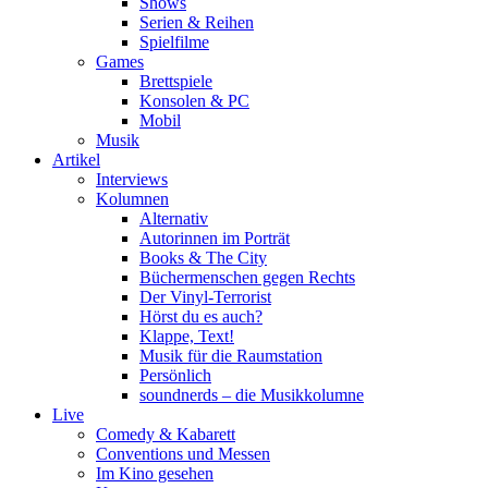
Shows
Serien & Reihen
Spielfilme
Games
Brettspiele
Konsolen & PC
Mobil
Musik
Artikel
Interviews
Kolumnen
Alternativ
Autorinnen im Porträt
Books & The City
Büchermenschen gegen Rechts
Der Vinyl-Terrorist
Hörst du es auch?
Klappe, Text!
Musik für die Raumstation
Persönlich
soundnerds – die Musikkolumne
Live
Comedy & Kabarett
Conventions und Messen
Im Kino gesehen