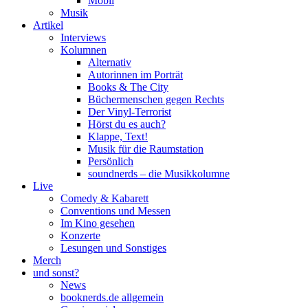
Mobil
Musik
Artikel
Interviews
Kolumnen
Alternativ
Autorinnen im Porträt
Books & The City
Büchermenschen gegen Rechts
Der Vinyl-Terrorist
Hörst du es auch?
Klappe, Text!
Musik für die Raumstation
Persönlich
soundnerds – die Musikkolumne
Live
Comedy & Kabarett
Conventions und Messen
Im Kino gesehen
Konzerte
Lesungen und Sonstiges
Merch
und sonst?
News
booknerds.de allgemein