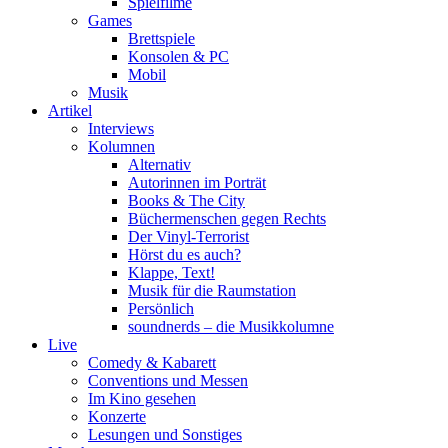
Spielfilme
Games
Brettspiele
Konsolen & PC
Mobil
Musik
Artikel
Interviews
Kolumnen
Alternativ
Autorinnen im Porträt
Books & The City
Büchermenschen gegen Rechts
Der Vinyl-Terrorist
Hörst du es auch?
Klappe, Text!
Musik für die Raumstation
Persönlich
soundnerds – die Musikkolumne
Live
Comedy & Kabarett
Conventions und Messen
Im Kino gesehen
Konzerte
Lesungen und Sonstiges