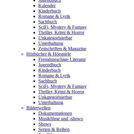
Jugendbuch
Kalender
Kinderbuch
Romane & Lyrik
Sachbuch
SciFi, Mystery & Fantasy
Thriller, Krimi & Horror
Unkategorisierbar
Unterhaltung
Zeitschriften & Magazine
Hörbücher & Hörspiele
Fremdsprachige Literatur
Jugendbuch
Kinderbuch
Romane & Lyrik
Sachbuch
SciFi, Mystery & Fantasy
Thriller, Krimi & Horror
Unkategorisierbar
Unterhaltung
Bilderwelten
Dokumentationen
Musikfilme und -shows
Shows
Serien & Reihen