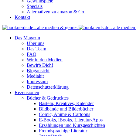
Gewinnspiele
Specials
Alternativen zu amazon & Co.
Kontakt
Das Magazin
Über uns
Das Team
FAQ
Wir in den Medien
Bewirb Dich!
Blogansicht
Mediakit
Impressum
Datenschutzerklärung
Rezensionen
Bücher & Gedrucktes
Basteln, Kreatives, Kalender
Bildbände und Bilderbücher
Comic, Anime & Cartoons
E-Books, iBooks, Literatur-Apps
Erzählungen und Kurzgeschichten
Fremdsprachige Literatur