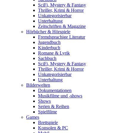
SciFi, Mystery & Fantasy
Thriller, Krimi & Horror
Unkategorisierbar
Unterhaltung
Zeitschriften & Magazine
Hörbücher & Hörspiele
Fremdsprachige Literatur
Jugendbuch
Kinderbuch
Romane & Lyrik
Sachbuch
SciFi, Mystery & Fantasy
Thriller, Krimi & Horror
Unkategorisierbar
Unterhaltung
Bilderwelten
Dokumentationen
Musikfilme und -shows
Shows
Serien & Reihen
Spielfilme
Games
Brettspiele
Konsolen & PC