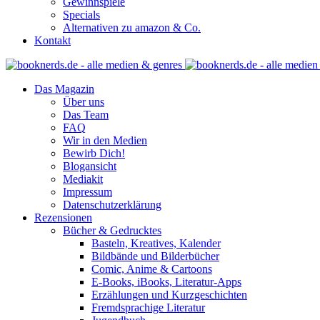
Gewinnspiele
Specials
Alternativen zu amazon & Co.
Kontakt
Das Magazin
Über uns
Das Team
FAQ
Wir in den Medien
Bewirb Dich!
Blogansicht
Mediakit
Impressum
Datenschutzerklärung
Rezensionen
Bücher & Gedrucktes
Basteln, Kreatives, Kalender
Bildbände und Bilderbücher
Comic, Anime & Cartoons
E-Books, iBooks, Literatur-Apps
Erzählungen und Kurzgeschichten
Fremdsprachige Literatur