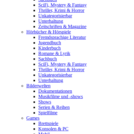
SciFi, Mystery & Fantasy
Thriller, Krimi & Horror
Unkategorisierbar
Unterhaltung
Zeitschriften & Magazine
Hörbücher & Hörspiele
Fremdsprachige Literatur
Jugendbuch
Kinderbuch
Romane & Lyrik
Sachbuch
SciFi, Mystery & Fantasy
Thriller, Krimi & Horror
Unkategorisierbar
Unterhaltung
Bilderwelten
Dokumentationen
Musikfilme und -shows
Shows
Serien & Reihen
Spielfilme
Games
Brettspiele
Konsolen & PC