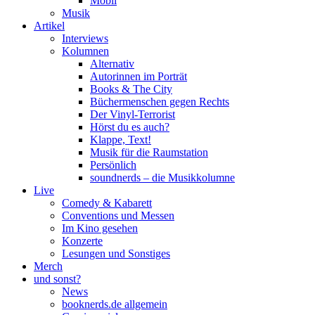
Mobil
Musik
Artikel
Interviews
Kolumnen
Alternativ
Autorinnen im Porträt
Books & The City
Büchermenschen gegen Rechts
Der Vinyl-Terrorist
Hörst du es auch?
Klappe, Text!
Musik für die Raumstation
Persönlich
soundnerds – die Musikkolumne
Live
Comedy & Kabarett
Conventions und Messen
Im Kino gesehen
Konzerte
Lesungen und Sonstiges
Merch
und sonst?
News
booknerds.de allgemein