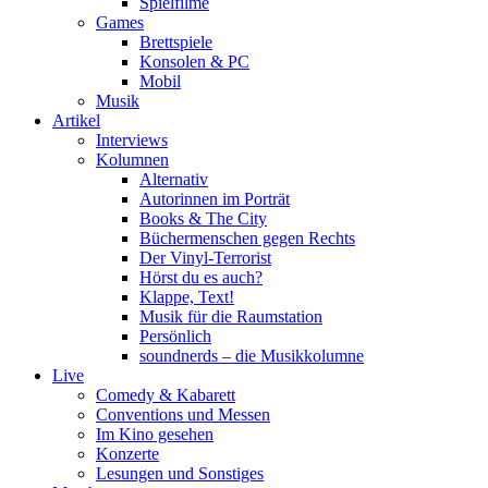
Spielfilme
Games
Brettspiele
Konsolen & PC
Mobil
Musik
Artikel
Interviews
Kolumnen
Alternativ
Autorinnen im Porträt
Books & The City
Büchermenschen gegen Rechts
Der Vinyl-Terrorist
Hörst du es auch?
Klappe, Text!
Musik für die Raumstation
Persönlich
soundnerds – die Musikkolumne
Live
Comedy & Kabarett
Conventions und Messen
Im Kino gesehen
Konzerte
Lesungen und Sonstiges