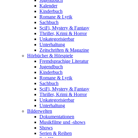
Jugendbuch
Kalender
Kinderbuch
Romane & Lyrik
Sachbuch
SciFi, Mystery & Fantasy
Thriller, Krimi & Horror
Unkategorisierbar
Unterhaltung
Zeitschriften & Magazine
Hörbücher & Hörspiele
Fremdsprachige Literatur
Jugendbuch
Kinderbuch
Romane & Lyrik
Sachbuch
SciFi, Mystery & Fantasy
Thriller, Krimi & Horror
Unkategorisierbar
Unterhaltung
Bilderwelten
Dokumentationen
Musikfilme und -shows
Shows
Serien & Reihen