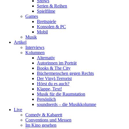
Shows
Serien & Reihen
Spielfilme
Games
Brettspiele
Konsolen & PC
Mobil
Musik
Artikel
Interviews
Kolumnen
Alternativ
Autorinnen im Porträt
Books & The City
Büchermenschen gegen Rechts
Der Vinyl-Terrorist
Hörst du es auch?
Klappe, Text!
Musik für die Raumstation
Persönlich
soundnerds – die Musikkolumne
Live
Comedy & Kabarett
Conventions und Messen
Im Kino gesehen