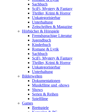
Sachbuch
SciFi, Mystery & Fantasy
Thriller, Krimi & Horror
Unkategorisierbar
Unterhaltung
Zeitschriften & Magazine
Hörbücher & Hörspiele
Fremdsprachige Literatur
Jugendbuch
Kinderbuch
Romane & Lyrik
Sachbuch
SciFi, Mystery & Fantasy
Thriller, Krimi & Horror
Unkategorisierbar
Unterhaltung
Bilderwelten
Dokumentationen
Musikfilme und -shows
Shows
Serien & Reihen
Spielfilme
Games
Brettspiele