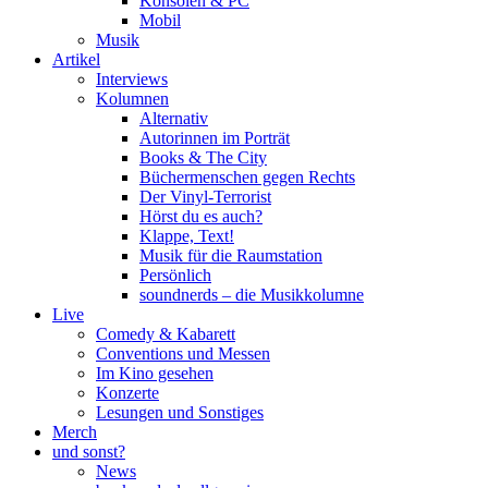
Konsolen & PC
Mobil
Musik
Artikel
Interviews
Kolumnen
Alternativ
Autorinnen im Porträt
Books & The City
Büchermenschen gegen Rechts
Der Vinyl-Terrorist
Hörst du es auch?
Klappe, Text!
Musik für die Raumstation
Persönlich
soundnerds – die Musikkolumne
Live
Comedy & Kabarett
Conventions und Messen
Im Kino gesehen
Konzerte
Lesungen und Sonstiges
Merch
und sonst?
News