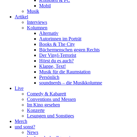
Konsolen & PC
Mobil
Musik
Artikel
Interviews
Kolumnen
Alternativ
Autorinnen im Porträt
Books & The City
Büchermenschen gegen Rechts
Der Vinyl-Terrorist
Hörst du es auch?
Klappe, Text!
Musik für die Raumstation
Persönlich
soundnerds – die Musikkolumne
Live
Comedy & Kabarett
Conventions und Messen
Im Kino gesehen
Konzerte
Lesungen und Sonstiges
Merch
und sonst?
News