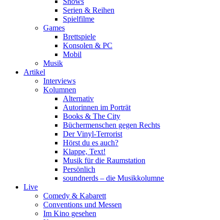
Shows
Serien & Reihen
Spielfilme
Games
Brettspiele
Konsolen & PC
Mobil
Musik
Artikel
Interviews
Kolumnen
Alternativ
Autorinnen im Porträt
Books & The City
Büchermenschen gegen Rechts
Der Vinyl-Terrorist
Hörst du es auch?
Klappe, Text!
Musik für die Raumstation
Persönlich
soundnerds – die Musikkolumne
Live
Comedy & Kabarett
Conventions und Messen
Im Kino gesehen