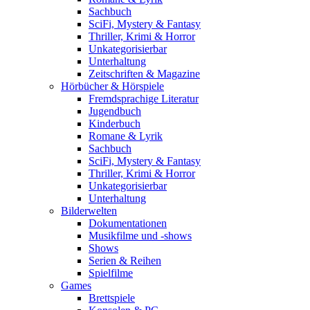
Sachbuch
SciFi, Mystery & Fantasy
Thriller, Krimi & Horror
Unkategorisierbar
Unterhaltung
Zeitschriften & Magazine
Hörbücher & Hörspiele
Fremdsprachige Literatur
Jugendbuch
Kinderbuch
Romane & Lyrik
Sachbuch
SciFi, Mystery & Fantasy
Thriller, Krimi & Horror
Unkategorisierbar
Unterhaltung
Bilderwelten
Dokumentationen
Musikfilme und -shows
Shows
Serien & Reihen
Spielfilme
Games
Brettspiele