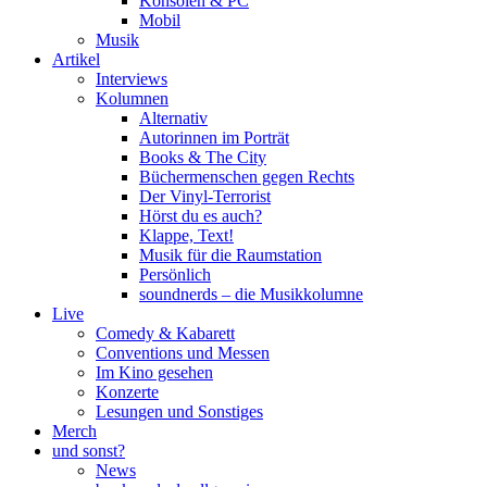
Konsolen & PC
Mobil
Musik
Artikel
Interviews
Kolumnen
Alternativ
Autorinnen im Porträt
Books & The City
Büchermenschen gegen Rechts
Der Vinyl-Terrorist
Hörst du es auch?
Klappe, Text!
Musik für die Raumstation
Persönlich
soundnerds – die Musikkolumne
Live
Comedy & Kabarett
Conventions und Messen
Im Kino gesehen
Konzerte
Lesungen und Sonstiges
Merch
und sonst?
News