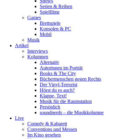
Shows
Serien & Reihen
Spielfilme
Games
Brettspiele
Konsolen & PC
Mobil
Musik
Artikel
Interviews
Kolumnen
Alternativ
Autorinnen im Porträt
Books & The City
Büchermenschen gegen Rechts
Der Vinyl-Terrorist
Hörst du es auch?
Klappe, Text!
Musik für die Raumstation
Persönlich
soundnerds – die Musikkolumne
Live
Comedy & Kabarett
Conventions und Messen
Im Kino gesehen