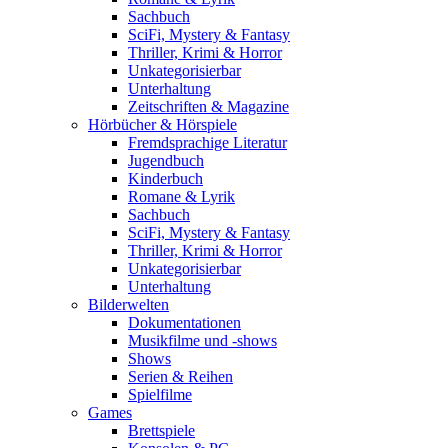
Sachbuch
SciFi, Mystery & Fantasy
Thriller, Krimi & Horror
Unkategorisierbar
Unterhaltung
Zeitschriften & Magazine
Hörbücher & Hörspiele
Fremdsprachige Literatur
Jugendbuch
Kinderbuch
Romane & Lyrik
Sachbuch
SciFi, Mystery & Fantasy
Thriller, Krimi & Horror
Unkategorisierbar
Unterhaltung
Bilderwelten
Dokumentationen
Musikfilme und -shows
Shows
Serien & Reihen
Spielfilme
Games
Brettspiele