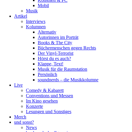
Konsolen & PC
Mobil
Musik
Artikel
Interviews
Kolumnen
Alternativ
Autorinnen im Porträt
Books & The City
Büchermenschen gegen Rechts
Der Vinyl-Terrorist
Hörst du es auch?
Klappe, Text!
Musik für die Raumstation
Persönlich
soundnerds – die Musikkolumne
Live
Comedy & Kabarett
Conventions und Messen
Im Kino gesehen
Konzerte
Lesungen und Sonstiges
Merch
und sonst?
News