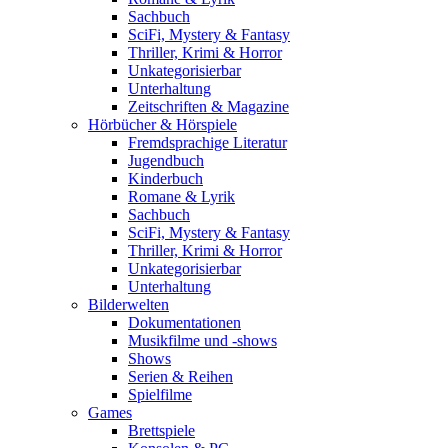
Sachbuch
SciFi, Mystery & Fantasy
Thriller, Krimi & Horror
Unkategorisierbar
Unterhaltung
Zeitschriften & Magazine
Hörbücher & Hörspiele
Fremdsprachige Literatur
Jugendbuch
Kinderbuch
Romane & Lyrik
Sachbuch
SciFi, Mystery & Fantasy
Thriller, Krimi & Horror
Unkategorisierbar
Unterhaltung
Bilderwelten
Dokumentationen
Musikfilme und -shows
Shows
Serien & Reihen
Spielfilme
Games
Brettspiele