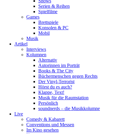
Shows
Serien & Reihen
Spielfilme
Games
Brettspiele
Konsolen & PC
Mobil
Musik
Artikel
Interviews
Kolumnen
Alternativ
Autorinnen im Porträt
Books & The City
Büchermenschen gegen Rechts
Der Vinyl-Terrorist
Hörst du es auch?
Klappe, Text!
Musik für die Raumstation
Persönlich
soundnerds – die Musikkolumne
Live
Comedy & Kabarett
Conventions und Messen
Im Kino gesehen