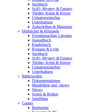
Sachbuch
SciFi, Mystery & Fantasy
Thriller, Krimi & Horror
Unkategorisierbar
Unterhaltung
Zeitschriften & Magazine
Hörbücher & Hörspiele
Fremdsprachige Literatur
Jugendbuch
Kinderbuch
Romane & Lyrik
Sachbuch
SciFi, Mystery & Fantasy
Thriller, Krimi & Horror
Unkategorisierbar
Unterhaltung
Bilderwelten
Dokumentationen
Musikfilme und -shows
Shows
Serien & Reihen
Spielfilme
Games
Brettspiele