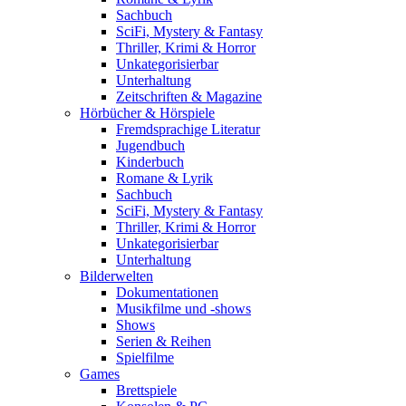
Sachbuch
SciFi, Mystery & Fantasy
Thriller, Krimi & Horror
Unkategorisierbar
Unterhaltung
Zeitschriften & Magazine
Hörbücher & Hörspiele
Fremdsprachige Literatur
Jugendbuch
Kinderbuch
Romane & Lyrik
Sachbuch
SciFi, Mystery & Fantasy
Thriller, Krimi & Horror
Unkategorisierbar
Unterhaltung
Bilderwelten
Dokumentationen
Musikfilme und -shows
Shows
Serien & Reihen
Spielfilme
Games
Brettspiele