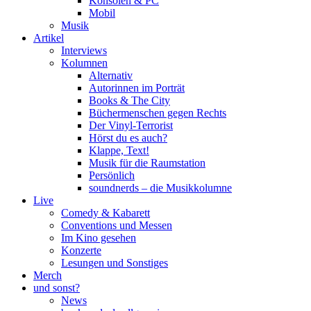
Konsolen & PC
Mobil
Musik
Artikel
Interviews
Kolumnen
Alternativ
Autorinnen im Porträt
Books & The City
Büchermenschen gegen Rechts
Der Vinyl-Terrorist
Hörst du es auch?
Klappe, Text!
Musik für die Raumstation
Persönlich
soundnerds – die Musikkolumne
Live
Comedy & Kabarett
Conventions und Messen
Im Kino gesehen
Konzerte
Lesungen und Sonstiges
Merch
und sonst?
News