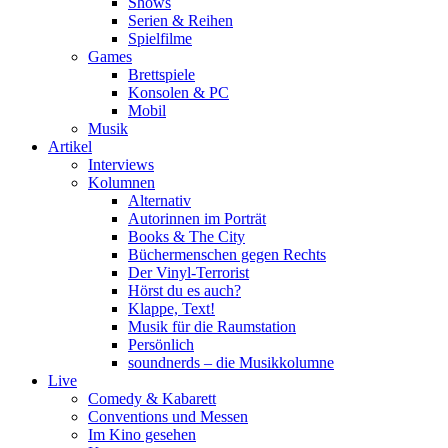
Shows
Serien & Reihen
Spielfilme
Games
Brettspiele
Konsolen & PC
Mobil
Musik
Artikel
Interviews
Kolumnen
Alternativ
Autorinnen im Porträt
Books & The City
Büchermenschen gegen Rechts
Der Vinyl-Terrorist
Hörst du es auch?
Klappe, Text!
Musik für die Raumstation
Persönlich
soundnerds – die Musikkolumne
Live
Comedy & Kabarett
Conventions und Messen
Im Kino gesehen