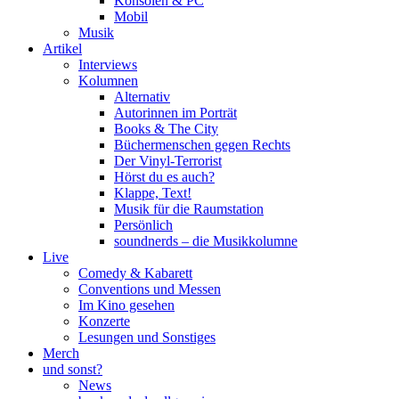
Konsolen & PC
Mobil
Musik
Artikel
Interviews
Kolumnen
Alternativ
Autorinnen im Porträt
Books & The City
Büchermenschen gegen Rechts
Der Vinyl-Terrorist
Hörst du es auch?
Klappe, Text!
Musik für die Raumstation
Persönlich
soundnerds – die Musikkolumne
Live
Comedy & Kabarett
Conventions und Messen
Im Kino gesehen
Konzerte
Lesungen und Sonstiges
Merch
und sonst?
News