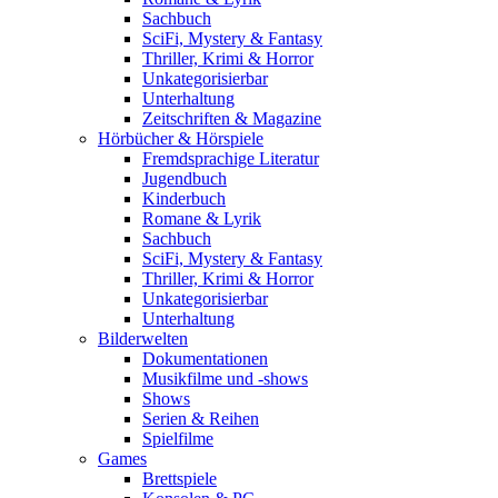
Sachbuch
SciFi, Mystery & Fantasy
Thriller, Krimi & Horror
Unkategorisierbar
Unterhaltung
Zeitschriften & Magazine
Hörbücher & Hörspiele
Fremdsprachige Literatur
Jugendbuch
Kinderbuch
Romane & Lyrik
Sachbuch
SciFi, Mystery & Fantasy
Thriller, Krimi & Horror
Unkategorisierbar
Unterhaltung
Bilderwelten
Dokumentationen
Musikfilme und -shows
Shows
Serien & Reihen
Spielfilme
Games
Brettspiele