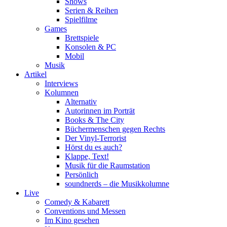
Shows
Serien & Reihen
Spielfilme
Games
Brettspiele
Konsolen & PC
Mobil
Musik
Artikel
Interviews
Kolumnen
Alternativ
Autorinnen im Porträt
Books & The City
Büchermenschen gegen Rechts
Der Vinyl-Terrorist
Hörst du es auch?
Klappe, Text!
Musik für die Raumstation
Persönlich
soundnerds – die Musikkolumne
Live
Comedy & Kabarett
Conventions und Messen
Im Kino gesehen